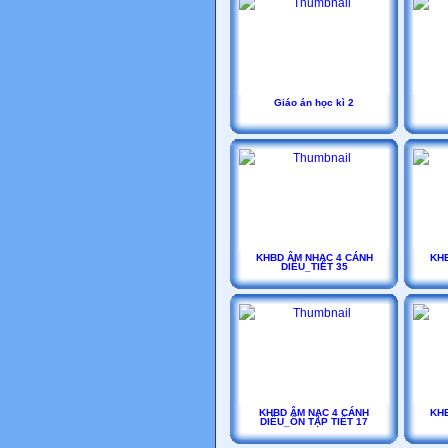
Giáo án học kì 2
KHBD ÂM NHẠC 4 CÁNH
KHB
DIỀU_TIẾT 35
KHBD ÂM NẠC 4 CÁNH
KHB
DIỀU_ÔN TẬP TIẾT 17