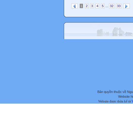
...
1
2
3
4
5
32
33
Bản quyền thuộc về Ng
Website hi
Website được thừa kế từ