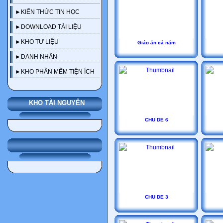
►KIẾN THỨC TIN HỌC
►DOWNLOAD TÀI LIỆU
►KHO TƯ LIỆU
Giáo án cả năm
►DANH NHÂN
►KHO PHẦN MỀM TIỆN ÍCH
KHO TÀI NGUYÊN
CHU DE 6
CHU DE 3