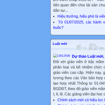
liên quan đến chia tài sản chu
dân sự...
Hiệu trưởng, hiệu phó là vi
Từ 01/07/2025, các hành
buộc?
Luật mới
Dự thảo Luật mới, n
Đối với giáo viên ở bậc mầm
phân loại và bổ nhiệm chức d
giáo viên cao cấp. Hiện nay,
lương theo các Văn bản hợp 
tạo hợp nhất Thông tư 01-04
BGDĐT, theo đó giáo viên mầm
I, II, III. Các giảng viên đại học 
Chính sách mới có hiệu lực