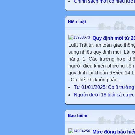
Chính sách mới có hiệu lực
Hiểu luật
Quy định mới từ 202
Luật Trật tự, an toàn giao thô
sung nhiều quy định mới. Lái x
nặng. 1. Các trường hợp kh
người điều khiển phương tiện
quy định tại khoản 6 Điều 14 L
. Cụ thể, khi không bảo...
Từ 01/01/2025: Có 3 trường h
Người dưới 18 tuổi cá cược 
Bảo hiểm
Mức đóng bảo hiể