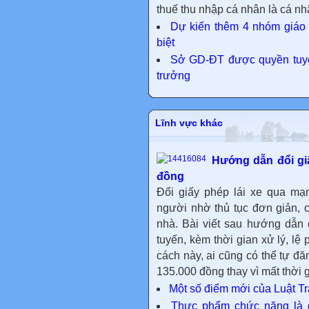
thuế thu nhập cá nhân là cá nhâ
Dự kiến thêm 4 nhóm giáo 
biệt
Sở GD-ĐT được quyền tuyển
trưởng
Lĩnh vực khác
Hướng dẫn đổi giấ
đồng
Đổi giấy phép lái xe qua mạ
người nhờ thủ tục đơn giản, ch
nhà. Bài viết sau hướng dẫn c
tuyến, kèm thời gian xử lý, lệ
cách này, ai cũng có thể tự đă
135.000 đồng thay vì mất thời g
Một số điểm mới của Luật Tr
Thực phẩm chức năng là 