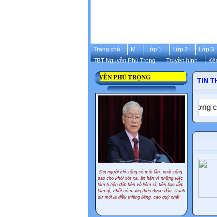
Trang chủ
M
Lớp 1
Lớp 2
Lớp 3
TBT Nguyễn Phú Trọng
Truyền hình
Kê
ỜI CỦA CỐ TỔNG BÍ THƯ NGUYỄN PHÚ TRỌNG
TIN T
hai
✦
Dự kiến cách tính lương, phụ cấp theo lương cơ sở
"
Đời người chỉ sống có một lần, phải sống
sao cho khỏi xót xa, ân hận vì những việc
làm ti tiện đớn hèn vô liêm sỉ; tiền bạc lắm
làm gì, chết có mang theo được đâu. Danh
dự mới là điều thiêng liêng, cao quý nhất
"