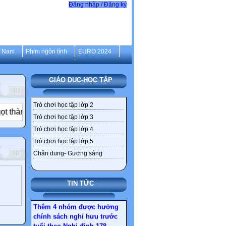
cứ điểm tại Việt Nam
Đăng nhập / Đăng ký
Giáo viên nghỉ hưu trước
tuổi : Điều kiện, quyền lợi
như thế nào ?
t Nam
Phim ngôn tình
EURO 2024
Gần 30 tấn vàng ở Tây Bắc
chỉ là một phần kho vàng
ngầm tại Việt Nam
GIÁO DỤC-HỌC TẬP
Tổng hợp văn bản sát nhập
xã, huyện đến 2030
Trò chơi học tập lớp 2
✦
thành mật đắng
Ai cũng muốn một miếng World Cup
Thú
Chi tiết tên gọi 126 xã,
Trò chơi học tập lớp 3
phường mới ở Hà Nội sau
Trò chơi học tập lớp 4
sắp xếp
Trò chơi học tập lớp 5
Sức khỏe, bài thuốc hay
Chân dung- Gương sáng
Ngân hàng ‘khai tử’
nickname tài khoản từ 1/4
TIN TỨC
Thêm 4 nhóm được hưởng
chính sách nghỉ hưu trước
tuổi theo Nghị định 178