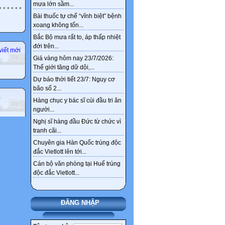
mưa lớn sầm...
* * * * * *
Bài thuốc tự chế “vĩnh biệt” bệnh
xoang không tốn...
Bắc Bộ mưa rất to, áp thấp nhiệt
đới trên...
viết mới
Giá vàng hôm nay 23/7/2026:
Thế giới tăng dữ dội,...
Dự báo thời tiết 23/7: Nguy cơ
bão số 2...
Hàng chục y bác sĩ cúi đầu tri ân
người...
Nghị sĩ hàng đầu Đức từ chức vì
tranh cãi...
Chuyên gia Hàn Quốc trúng độc
đắc Vietlott lên tới...
Cán bộ văn phòng tại Huế trúng
độc đắc Vietlott...
ĐĂNG NHẬP