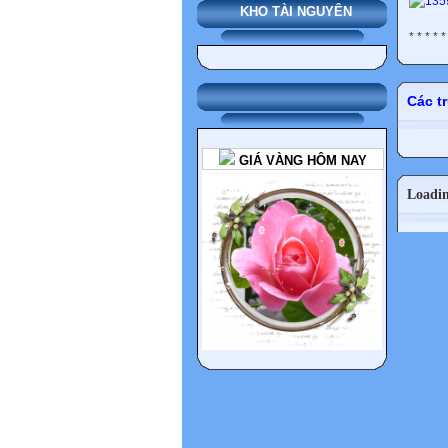
KHO TÀI NGUYÊN
* * * * * 
Các t
GIÁ VÀNG HÔM NAY
Loadi