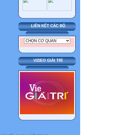
LIÊN KẾT CÁC BỘ
VIDEO GIẢI TRÍ