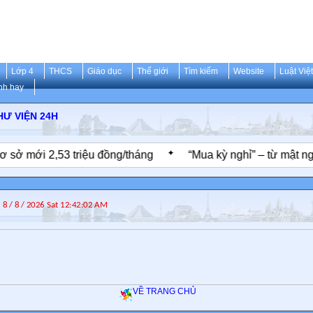
Lớp 4
THCS
Giáo dục
Thế giới
Tìm kiếm
Website
Luật Việ
nh hay
HƯ VIỆN 24H
✦
 mới 2,53 triệu đồng/tháng
“Mua kỳ nghỉ” – từ mật ngọt 
VỀ TRANG CHỦ