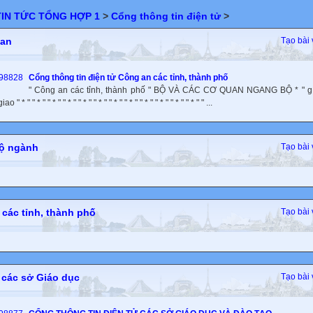
TIN TỨC TỔNG HỢP 1
>
Cổng thông tin điện tử
>
 an
Tạo bài 
Cổng thông tin điện tử Công an các tỉnh, thành phố
" Công an các tỉnh, thành phố " BỘ VÀ CÁC CƠ QUAN NGANG BỘ * " g 
 " * " " * " " * " " * " " * " " * " " * " " * " " * " " * " " * " " * " " ...
ộ ngành
Tạo bài 
các tỉnh, thành phố
Tạo bài 
các sở Giáo dục
Tạo bài 