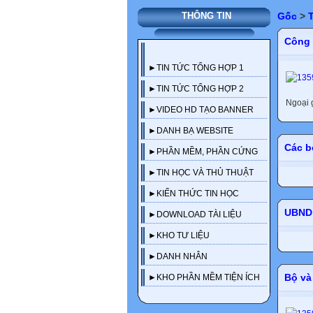
Gốc
>
THÔNG TIN
Công
►TIN TỨC TỔNG HỢP 1
►TIN TỨC TỔNG HỢP 2
Ngoại giao
►VIDEO HD TẠO BANNER
►DANH BẠ WEBSITE
Các b
►PHẦN MỀM, PHẦN CỨNG
►TIN HỌC VÀ THỦ THUẬT
►KIẾN THỨC TIN HỌC
UBND 
►DOWNLOAD TÀI LIỆU
►KHO TƯ LIỆU
►DANH NHÂN
Bộ và 
►KHO PHẦN MỀM TIỆN ÍCH