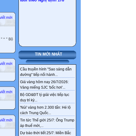
viết mới
" * " Bộ
TIN MỚI NHẤT
viết mới
Cầu truyền hình "Sao sáng dẫn
đường" tiếp nối hành...
Giá vàng hôm nay 26/7/2026:
Vàng miếng SJC 'bốc hơi'...
viết mới
Bộ GD&ĐT lý giải việc tiếp tục
duy trì kỳ...
'Núi' vàng hơn 2.300 tấn: Hé lộ
cách Trung Quốc...
viết mới
Tin tức Thế giới 25/7: Ông Trump
áp thuế mới,...
Dự báo thời tiết 25/7: Miền Bắc