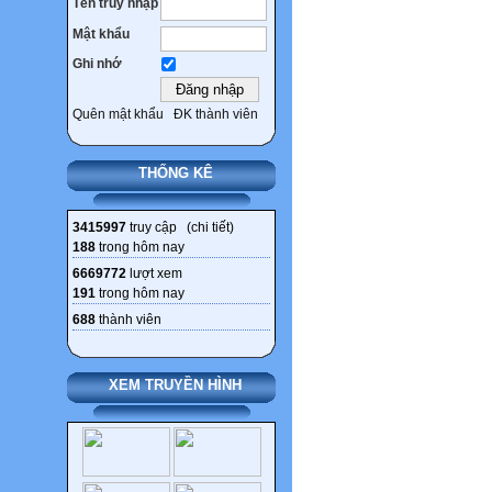
Tên truy nhập
Mật khẩu
Ghi nhớ
Quên mật khẩu
ĐK thành viên
THỐNG KÊ
3415997
truy cập (
chi tiết
)
188
trong hôm nay
6669772
lượt xem
191
trong hôm nay
688
thành viên
XEM TRUYỀN HÌNH