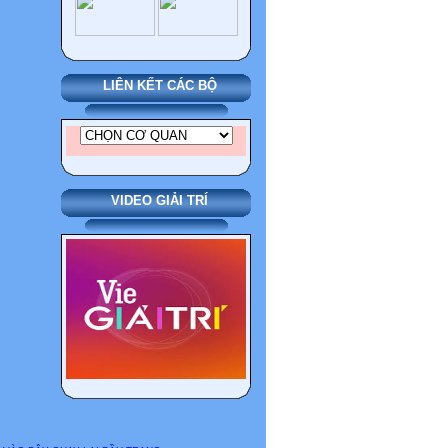
LIÊN KẾT CÁC BỘ
VIDEO GIẢI TRÍ