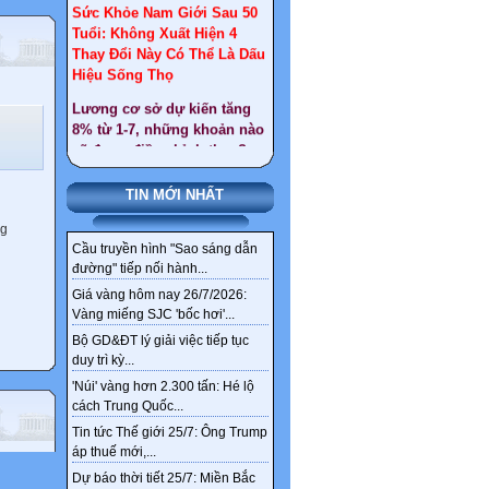
Thay Đổi Này Có Thể Là Dấu
Hiệu Sống Thọ
Lương cơ sở dự kiến tăng
8% từ 1-7, những khoản nào
sẽ được điều chỉnh theo?
Công ty sản sản xuất chíp
lớn nhất thế giới muốn lập
cứ điểm tại Việt Nam
TIN MỚI NHẤT
Giáo viên nghỉ hưu trước
ng
tuổi : Điều kiện, quyền lợi
Cầu truyền hình "Sao sáng dẫn
như thế nào ?
đường" tiếp nối hành...
Gần 30 tấn vàng ở Tây Bắc
Giá vàng hôm nay 26/7/2026:
chỉ là một phần kho vàng
Vàng miếng SJC 'bốc hơi'...
ngầm tại Việt Nam
Bộ GD&ĐT lý giải việc tiếp tục
duy trì kỳ...
Tổng hợp văn bản sát nhập
'Núi' vàng hơn 2.300 tấn: Hé lộ
xã, huyện đến 2030
cách Trung Quốc...
Chi tiết tên gọi 126 xã,
Tin tức Thế giới 25/7: Ông Trump
phường mới ở Hà Nội sau
áp thuế mới,...
sắp xếp
Dự báo thời tiết 25/7: Miền Bắc