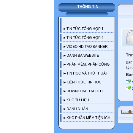
THÔNG TIN
►TIN TỨC TỔNG HỢP 1
►TIN TỨC TỔNG HỢP 2
►VIDEO HD TẠO BANNER
Tru
►DANH BẠ WEBSITE
Bạn 
►PHẦN MỀM, PHẦN CỨNG
ký r
►TIN HỌC VÀ THỦ THUẬT
Bạn
►KIẾN THỨC TIN HỌC
►DOWNLOAD TÀI LIỆU
►KHO TƯ LIỆU
►DANH NHÂN
Loadi
►KHO PHẦN MỀM TIỆN ÍCH