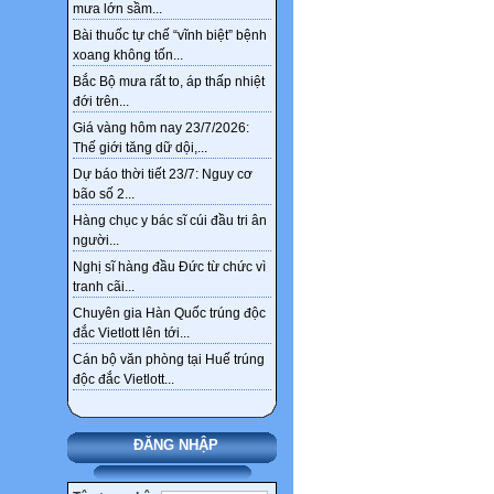
Sức khỏe, bài thuốc hay
mưa lớn sầm...
Bài thuốc tự chế “vĩnh biệt” bệnh
Ngân hàng ‘khai tử’
xoang không tốn...
nickname tài khoản từ 1/4
Bắc Bộ mưa rất to, áp thấp nhiệt
Thêm 4 nhóm được hưởng
đới trên...
chính sách nghỉ hưu trước
Giá vàng hôm nay 23/7/2026:
tuổi theo Nghị định 178
Thế giới tăng dữ dội,...
Dự báo thời tiết 23/7: Nguy cơ
bão số 2...
Hàng chục y bác sĩ cúi đầu tri ân
người...
Nghị sĩ hàng đầu Đức từ chức vì
tranh cãi...
Chuyên gia Hàn Quốc trúng độc
đắc Vietlott lên tới...
Cán bộ văn phòng tại Huế trúng
độc đắc Vietlott...
ĐĂNG NHẬP