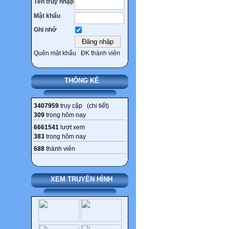
Tên truy nhập
Mật khẩu
Ghi nhớ
Quên mật khẩu
ĐK thành viên
THỐNG KÊ
3407959
truy cập (
chi tiết
)
309
trong hôm nay
6661541
lượt xem
383
trong hôm nay
688
thành viên
XEM TRUYỀN HÌNH