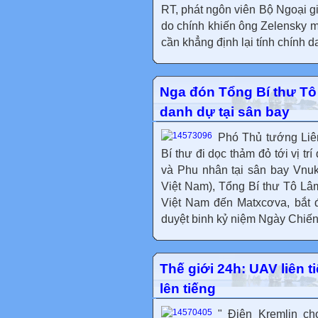
RT, phát ngôn viên Bộ Ngoại gi
do chính khiến ông Zelensky m
cần khẳng định lại tính chính d
Nga đón Tổng Bí thư Tô
danh dự tại sân bay
Phó Thủ tướng Liê
Bí thư đi dọc thảm đỏ tới vị 
và Phu nhân tại sân bay Vnu
Việt Nam), Tổng Bí thư Tô Lâ
Việt Nam đến Matxcơva, bắt 
duyệt binh kỷ niệm Ngày Chiến 
Thế giới 24h: UAV liên 
lên tiếng
" Điện Kremlin ch