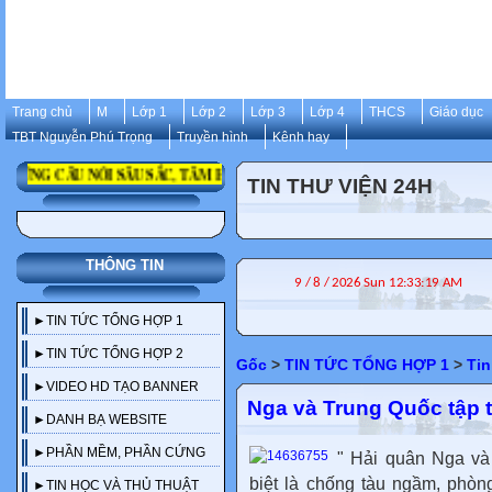
Trang chủ
M
Lớp 1
Lớp 2
Lớp 3
Lớp 4
THCS
Giáo dục
TBT Nguyễn Phú Trọng
Truyền hình
Kênh hay
 CÂU NÓI SÂU SẮC, TÂM HUYẾT, ĐỂ ĐỜI CỦA CỐ TỔNG BÍ THƯ NGUY
TIN THƯ VIỆN 24H
THÔNG TIN
►TIN TỨC TỔNG HỢP 1
►TIN TỨC TỔNG HỢP 2
Gốc
>
TIN TỨC TỔNG HỢP 1
>
Tin
►VIDEO HD TẠO BANNER
Nga và Trung Quốc tập t
►DANH BẠ WEBSITE
►PHẦN MỀM, PHẦN CỨNG
" Hải quân Nga và
biệt là chống tàu ngầm, phòng
►TIN HỌC VÀ THỦ THUẬT