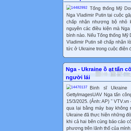
Tổng thống Mỹ Do
Nga Vladimir Putin tại cuộc 
chấp nhận nhượng bộ nhỏ k
nguyên các điều kiện mà Nga c
bình nào. Nếu Tổng thống Mỹ
Vladimir Putin sẽ chấp nhận l
tức ở Ukraine trong cuộc điện 
Nga - Ukraine ồ ạt tấn
người lái
Binh sĩ Ukraine
GettyImagesUAV Nga tấn công
15/3/2025. (Ảnh: AP) " VTV.vn
qua lại bằng máy bay không n
Ukraine đã thực hiện những đò
khi cả hai bên cùng báo cáo c
phương trên lãnh thổ của mình..