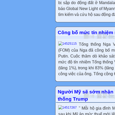
bị sập do động đất ở Mandal
báo Global New Light of Myanma
tìm kiếm và cứu hộ sau động đất
Công bố mức tín nhiệm 
Tổng thống Nga V
(FOM) của Nga đã công bố mứ
Putin. Cuộc thăm dò khảo sá
mức độ tín nhiệm Tổng thống 
(tăng 1%), trong khi 83% (tăng
công việc của ông. Tổng cộng 
Người Mỹ sẽ sớm nhận '
thống Trump
" Mỗi hộ gia đình 
sau khi Mỹ áp mức thuế mới lê