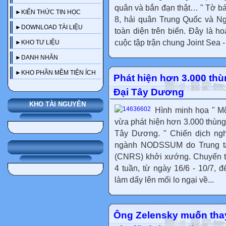
quân và bắn đạn thật… " Tờ bá
►KIẾN THỨC TIN HỌC
8, hải quân Trung Quốc và Ng
►DOWNLOAD TÀI LIỆU
toàn diện trên biển. Đây là h
cuộc tập trận chung Joint Sea -
►KHO TƯ LIỆU
►DANH NHÂN
►KHO PHẦN MỀM TIỆN ÍCH
Phát hiện hơn 3.000 thù
Đại Tây Dương
KHO TÀI NGUYÊN
Hình minh họa " Mộ
vừa phát hiện hơn 3.000 thùng
Tây Dương. " Chiến dịch ngh
ngành NODSSUM do Trung tâ
(CNRS) khởi xướng. Chuyến t
4 tuần, từ ngày 16/6 - 10/7, đ
làm dấy lên mối lo ngại về...
Ông Zelensky muốn thay