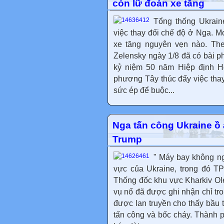
còn lữ đoàn xe tăng
Tổng thống Ukrain
việc thay đổi chế độ ở Nga. 
xe tăng nguyên vẹn nào. The
Zelensky ngày 1/8 đã có bài ph
kỷ niệm 50 năm Hiệp định He
phương Tây thúc đẩy việc thay 
sức ép để buộc...
Nga tấn công Ukraine ồ
Trump
" Máy bay không ng
vực của Ukraine, trong đó T
Thống đốc khu vực Kharkiv Ole
vụ nổ đã được ghi nhận chỉ tr
được lan truyền cho thấy bầu t
tấn công và bốc cháy. Thành p