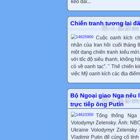
kéo dài...
Chiến tranh tương lai đã
Cuộc oanh kích c
nhân của Iran hồi cuối tháng 
một dạng chiến tranh kiểu mới.
với tốc độ siêu thanh, không h
có về oanh tạc”. " Thế chiến 
việc Mỹ oanh kích các địa điểm 
Bộ Ngoại giao Nga nêu 
trực tiếp ông Putin
Tổng thống Nga 
Volodymyr Zelensky. Ảnh: NBC
Ukraine Volodymyr Zelensky
Vladimir Putin để củng cố tính