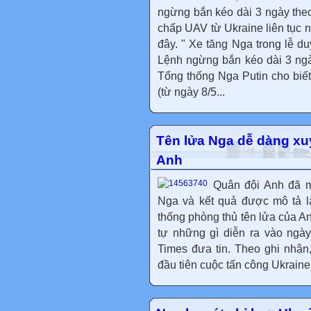
ngừng bắn kéo dài 3 ngày the
chấp UAV từ Ukraine liên tục 
đây. " Xe tăng Nga trong lễ du
Lệnh ngừng bắn kéo dài 3 ngà
Tổng thống Nga Putin cho biế
(từ ngày 8/5...
Tên lửa Nga dễ dàng xu
Anh
Quân đội Anh đã m
Nga và kết quả được mô tả l
thống phòng thủ tên lửa của A
tự những gì diễn ra vào ngày
Times đưa tin. Theo ghi nhậ
đầu tiên cuộc tấn công Ukraine