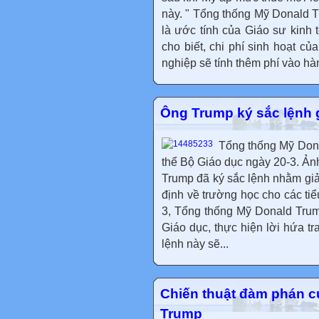
này. " Tổng thống Mỹ Donald T
là ước tính của Giáo sư kinh t
cho biết, chi phí sinh hoạt c
nghiệp sẽ tính thêm phí vào hà
Ông Trump ký sắc lệnh g
Tổng thống Mỹ Donal
thể Bộ Giáo dục ngày 20-3. 
Trump đã ký sắc lệnh nhằm giải
định về trường học cho các ti
3, Tổng thống Mỹ Donald Trump
Giáo dục, thực hiện lời hứa tr
lệnh này sẽ...
Chiến thuật đàm phán c
Trump