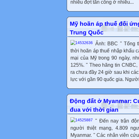
nhiều đợt tấn công ở nhiều...
Mỹ hoãn áp thuế đối ứng
Trung Quốc
Ảnh: BBC " Tổng t
thời hoãn áp thuế nhập khẩu c
mại của Mỹ trong 90 ngày, nh
125%. " Theo hãng tin CNBC, 
ra chưa đầy 24 giờ sau khi cá
lực với gần 90 quốc gia. Người
Động đất ở Myanmar: Cứ
đua với thời gian
" Đến nay trận độn
người thiệt mạng, 4.809 ngư
Myanmar. " Các nhân viên cứu