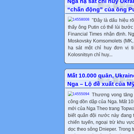
Nga hạ sát chỉ huy Ukra
“chấn động” của ông Pu
"Đây là dấu hiệu rõ
thấy ông Putin có thể lùi bướ
Financial Times nhận định. Ng
Moskovsky Komsomolets (MK, 
hạ sát một chỉ huy đơn vị t
Kolosnitsyn chỉ huy...
Mất 10.000 quân, Ukrain
Nga – Lộ đề xuất của M
Thương vong tăng 
công dồn dập của Nga. Mất 10.
mới của Nga Theo trang Topwa
biết quân đội nước này đang t
chiến tuyến, ngoại trừ khu vự
dọc theo sông Dnieper. Trong 