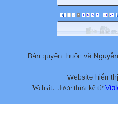
...
1
2
3
4
5
6
7
24
25
Bản quyền thuộc về Nguyễ
Website hiển thị
Website được thừa kế từ
Viol