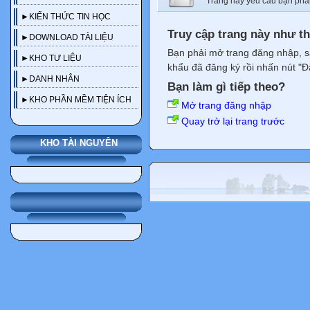
Trang này yêu cầu bạn phả
►KIẾN THỨC TIN HỌC
Truy cập trang này như t
►DOWNLOAD TÀI LIỆU
Bạn phải mở trang đăng nhập, s
►KHO TƯ LIỆU
khẩu đã đăng ký rồi nhấn nút "Đ
►DANH NHÂN
Bạn làm gì tiếp theo?
►KHO PHẦN MỀM TIỆN ÍCH
Mở trang đăng nhập
Quay trở lại trang trước
KHO TÀI NGUYÊN