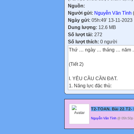
Nguồn:
Người gửi:
Nguyễn Văn Tình
Ngày gửi:
05h:49' 13-11-2023
Dung lượng:
12.6 MB
Số lượt tải:
272
Số lượt thích:
0 người
Thứ … ngày … tháng … năm
(Tiết 2)
I. YÊU CẦU CẦN ĐẠT.
1. Năng lực đặc thù:
- Thực hiện được các phép cộn
nhớ
không quá
T2-TOAN. Bài 22.T2
ba lượt và không liên tiếp).
Nguyễn Văn Tình
@ 05h:50p 
- Thực hiện được thao tác tư 
2. Năng lực chung.