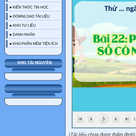
►KIẾN THỨC TIN HỌC
►DOWNLOAD TÀI LIỆU
►KHO TƯ LIỆU
►DANH NHÂN
►KHO PHẦN MỀM TIỆN ÍCH
KHO TÀI NGUYÊN
1
(
Tài liệu chưa được thẩm định
)