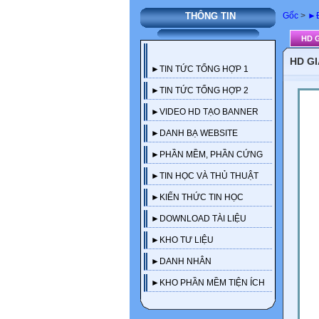
Gốc
>
►Đ
THÔNG TIN
HD G
HD GI
►TIN TỨC TỔNG HỢP 1
►TIN TỨC TỔNG HỢP 2
►VIDEO HD TẠO BANNER
►DANH BẠ WEBSITE
►PHẦN MỀM, PHẦN CỨNG
►TIN HỌC VÀ THỦ THUẬT
►KIẾN THỨC TIN HỌC
►DOWNLOAD TÀI LIỆU
►KHO TƯ LIỆU
►DANH NHÂN
►KHO PHẦN MỀM TIỆN ÍCH