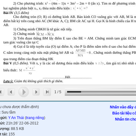
1
/
5
ệu chưa được thẩm định
)
Nhấn vào đây đ
:
Sưu tầm
Báo tài liệu c
 gửi:
Y An Thái
(
trang riêng
)
Nhắn tin cho
gửi:
21h:26' 22-06-2012
lượng:
88.5 KB
t tải:
155