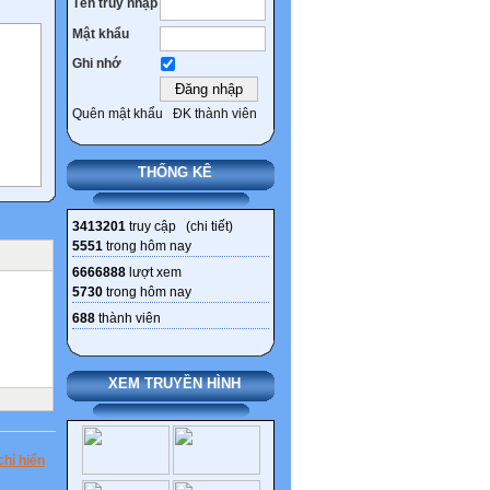
Tên truy nhập
Mật khẩu
Ghi nhớ
Quên mật khẩu
ĐK thành viên
THỐNG KÊ
u thức
3413201
truy cập (
chi tiết
)
5551
trong hôm nay
nh thì
6666888
lượt xem
t mình
5730
trong hôm nay
688
thành viên
XEM TRUYỀN HÌNH
ất kỳ
chỉ hiển