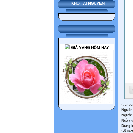
KHO TÀI NGUYÊN
GIÁ VÀNG HÔM NAY
(
Tài li
Nguồn
Người
Ngày 
Dung 
Số lượ