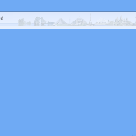
n đọan thẳng BM lấy điểm E sao cho BE = AM. Chứng minh tam giác ECM là tam gi
cân tại C
 d là tiếp tuyến của (O) tại điểm A; cho P là điểm nằm trên d sao cho hai điểm P, C 
ng
cùng một nửa mặt phẳng bờ AB và . Chứng minh đường thẳng PB đi qua trung đ
oạn thẳng HK
(0,5 điểm). Với x, y là các số dương thỏa mãn điều kiện , tìm giá trị nhỏ nhất của 

……….Hết………………
 Giám thị không giải thích gì thêm.
à tên thí sinh: …………………………………..Số báo danh: ………………………..
 của giám thị 1: Chữ ký của giám thị 2:
 – ĐÁP ÁN
 (2,5 điểm)
 x = 36, ta có : A = 
x , x ( 16 ta có :
 = 
có: .
guyên, x nguyên thì  là ước của 2, mà Ư(2) =
bảng giá trị tương ứng: