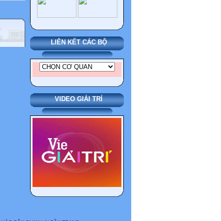
ác
nằm
iểm
LIÊN KẾT CÁC BỘ
biểu
VIDEO GIẢI TRÍ