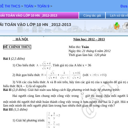
Ề THI THCS
>
TOÁN
>
TOÁN 9
>
Đưa 
IẢI TOÁN VÀO LỚP 10 HN _2012-2013
Cùng tác giả
Lịch sử tải v
ẢI TOÁN VÀO LỚP 10 HN _2012-2013