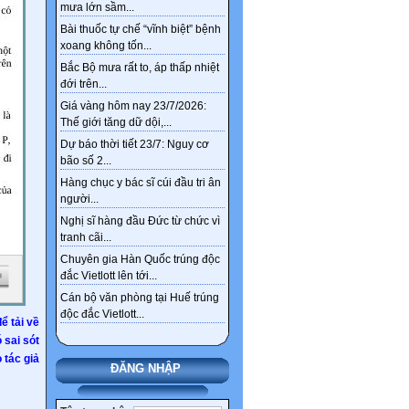
mưa lớn sầm...
Bài thuốc tự chế “vĩnh biệt” bệnh
xoang không tốn...
Bắc Bộ mưa rất to, áp thấp nhiệt
đới trên...
Giá vàng hôm nay 23/7/2026:
Thế giới tăng dữ dội,...
Dự báo thời tiết 23/7: Nguy cơ
bão số 2...
Hàng chục y bác sĩ cúi đầu tri ân
người...
Nghị sĩ hàng đầu Đức từ chức vì
tranh cãi...
Chuyên gia Hàn Quốc trúng độc
đắc Vietlott lên tới...
Cán bộ văn phòng tại Huế trúng
độc đắc Vietlott...
ể tải về
ó sai sót
 tác giả
ĐĂNG NHẬP