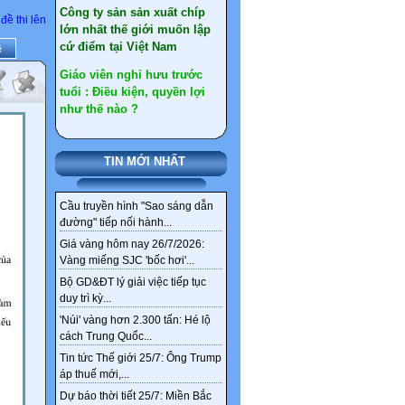
cứ điểm tại Việt Nam
đề thi lên
Giáo viên nghỉ hưu trước
ề
tuổi : Điều kiện, quyền lợi
như thế nào ?
Gần 30 tấn vàng ở Tây Bắc
chỉ là một phần kho vàng
ngầm tại Việt Nam
TIN MỚI NHẤT
Tổng hợp văn bản sát nhập
xã, huyện đến 2030
Cầu truyền hình "Sao sáng dẫn
Chi tiết tên gọi 126 xã,
đường" tiếp nối hành...
phường mới ở Hà Nội sau
sắp xếp
Giá vàng hôm nay 26/7/2026:
Vàng miếng SJC 'bốc hơi'...
Sức khỏe, bài thuốc hay
Bộ GD&ĐT lý giải việc tiếp tục
duy trì kỳ...
Ngân hàng ‘khai tử’
nickname tài khoản từ 1/4
'Núi' vàng hơn 2.300 tấn: Hé lộ
cách Trung Quốc...
Thêm 4 nhóm được hưởng
Tin tức Thế giới 25/7: Ông Trump
chính sách nghỉ hưu trước
áp thuế mới,...
tuổi theo Nghị định 178
Dự báo thời tiết 25/7: Miền Bắc