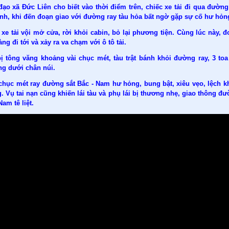
đạo xã Đức Liên cho biết vào thời điểm trên, chiếc xe tải đi qua đườn
inh, khi đến đoạn giao với đường ray tàu hỏa bất ngờ gặp sự cố hư hỏn
 xe tải vội mở cửa, rời khỏi cabin, bỏ lại phương tiện. Cùng lúc này, đ
ng đi tới và xảy ra va chạm với ô tô tải.
ị tông văng khoảng vài chục mét, tàu trật bánh khỏi đường ray, 3 toa 
ng dưới chân núi.
chục mét ray đường sắt Bắc - Nam hư hỏng, bung bật, xiêu vẹo, lệch k
 Vụ tai nạn cũng khiến lái tàu và phụ lái bị thương nhẹ, giao thông đư
Nam tê liệt.