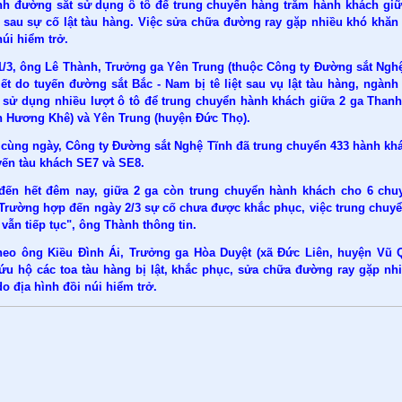
h đường sắt sử dụng ô tô để trung chuyển hàng trăm hành khách giữ
 sau sự cố lật tàu hàng. Việc sửa chữa đường ray gặp nhiều khó khăn
núi hiểm trở.
1/3, ông Lê Thành, Trưởng ga Yên Trung (thuộc Công ty Đường sắt Nghệ
iết do tuyến đường sắt Bắc - Nam bị tê liệt sau vụ
lật tàu hàng
, ngành
ã sử dụng nhiều lượt ô tô để trung chuyển hành khách giữa 2 ga Than
n Hương Khê) và Yên Trung (huyện Đức Thọ).
 cùng ngày, Công ty Đường sắt Nghệ Tĩnh đã trung chuyển 433 hành kh
yến tàu khách SE7 và SE8.
đến hết đêm nay, giữa 2 ga còn trung chuyển hành khách cho 6 chu
 Trường hợp đến ngày 2/3 sự cố chưa được khắc phục, việc trung chuy
vẫn tiếp tục", ông Thành thông tin.
heo ông Kiều Đình Ái, Trưởng ga Hòa Duyệt (xã Đức Liên, huyện Vũ 
cứu hộ các toa tàu hàng bị lật, khắc phục, sửa chữa đường ray gặp nh
o địa hình đồi núi hiểm trở.