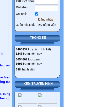
Tên truy nhập
Mật khẩu
Ghi nhớ
Quên mật khẩu
ĐK thành viên
THỐNG KÊ
3400837
truy cập (
chi tiết
)
ĩnh
1248
trong hôm nay
6654008
lượt xem
1691
trong hôm nay
tàu với
688
thành viên
ại hiện
ông tác
XEM TRUYỀN HÌNH
ua cung
Quang),