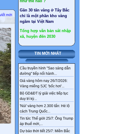
ngầm tại Việt Nam
Tổng hợp văn bản sát nhập
viết mới
xã, huyện đến 2030
Chi tiết tên gọi 126 xã,
phường mới ở Hà Nội sau
sắp xếp
Sức khỏe, bài thuốc hay
TIN MỚI NHẤT
Ngân hàng ‘khai tử’
nickname tài khoản từ 1/4
Cầu truyền hình "Sao sáng dẫn
đường" tiếp nối hành...
Thêm 4 nhóm được hưởng
chính sách nghỉ hưu trước
Giá vàng hôm nay 26/7/2026:
tuổi theo Nghị định 178
Vàng miếng SJC 'bốc hơi'...
Bộ GD&ĐT lý giải việc tiếp tục
duy trì kỳ...
'Núi' vàng hơn 2.300 tấn: Hé lộ
cách Trung Quốc...
Tin tức Thế giới 25/7: Ông Trump
áp thuế mới,...
Dự báo thời tiết 25/7: Miền Bắc