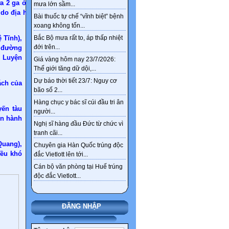
a 2 ga ở Hà
mưa lớn sầm...
 do địa hình
Bài thuốc tự chế “vĩnh biệt” bệnh
xoang không tốn...
 Tĩnh),
Bắc Bộ mưa rất to, áp thấp nhiệt
đới trên...
 đường
h Luyện
Giá vàng hôm nay 23/7/2026:
Thế giới tăng dữ dội,...
Dự báo thời tiết 23/7: Nguy cơ
ách của
bão số 2...
Hàng chục y bác sĩ cúi đầu tri ân
yến tàu
người...
ển hành
Nghị sĩ hàng đầu Đức từ chức vì
tranh cãi...
Quang),
Chuyên gia Hàn Quốc trúng độc
iều khó
đắc Vietlott lên tới...
Cán bộ văn phòng tại Huế trúng
độc đắc Vietlott...
ĐĂNG NHẬP