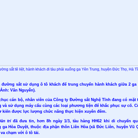
ờng sắt tê liệt, hành khách đi tàu phải xuống ga Yên Trung, huyện Đức Thọ, Hà T
 đường sắt sử dụng ô tô khách để trung chuyển hành khách giữa 2 ga 
(Ảnh: Văn Nguyễn).
chục cán bộ, nhân viên của Công ty Đường sắt Nghệ Tĩnh đang có mặt t
g và sử dụng máy cẩu cùng các loại phương tiện để khắc phục sự cố. C
ự kiến được lực lượng chức năng thực hiện xuyên đêm.
ân trí
đã đưa tin, hơn 8h ngày 1/3, tàu hàng HH62 khi di chuyển q
 ga Hòa Duyệt, thuộc địa phận thôn Liên Hòa (xã Đức Liên, huyện Vũ 
 va chạm với ô tô tải.