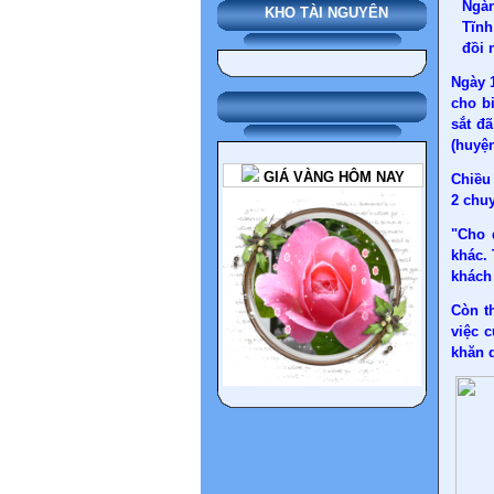
Ngàn
KHO TÀI NGUYÊN
Tĩnh
đồi 
Ngày 
cho b
sắt đ
(huyệ
GIÁ VÀNG HÔM NAY
Chiều
2 chu
"Cho 
khác.
khách 
Còn t
việc 
khăn d