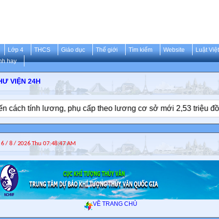
Lớp 4
THCS
Giáo dục
Thế giới
Tìm kiếm
Website
Luật Việ
nh hay
HÚ TRỌNG
HƯ VIỆN 24H
 tính lương, phụ cấp theo lương cơ sở mới 2,53 triệu đồng/thá
VỀ TRANG CHỦ