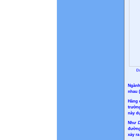
Đư
Ngành
nhau 
Hàng 
trườn
này d
Như
D
đường
xảy ra