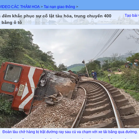
IDEO CÁC THẢM HOẠ
>
Tai nạn giao thông
>
 đêm khắc phục sự cố lật tàu hỏa, trung chuyển 400
Tạo bài 
 bằng ô tô
Đoàn tàu chở hàng bị trật đường ray sau cú va chạm với xe tải băng qua đường.