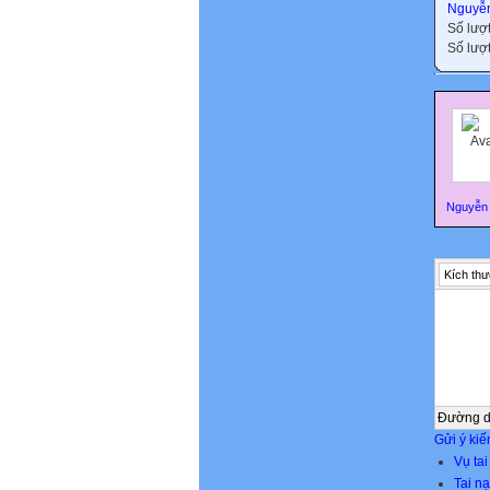
Nguyễn
Số lượ
Số lượt
Nguyễn 
Kích thư
Đường 
Gửi ý kiế
Vụ ta
Tai n