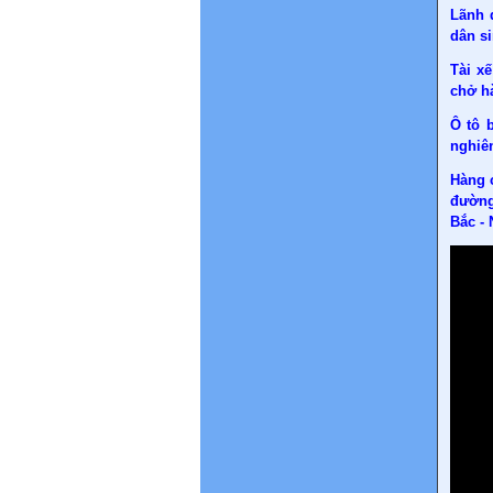
Lãnh 
dân s
Tài xế
chở hà
Ô tô b
nghiê
Hàng 
đường.
Bắc - 