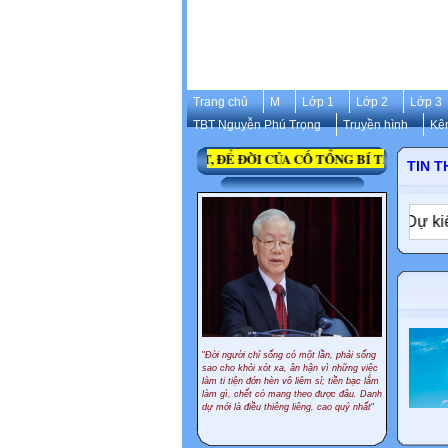
Trang chủ
M
Lớp 1
Lớp 2
Lớp 3
TBT Nguyễn Phú Trọng
Truyền hình
Kê
 NÓI SÂU SẮC, TÂM HUYẾT, ĐỂ ĐỜI CỦA CỐ TỔNG BÍ THƯ NGUYỄN P
TIN T
óa mục tiêu tiếng Anh là ngôn ngữ thứ hai
✦
Dự kiến cách
"
Đời người chỉ sống có một lần, phải sống
sao cho khỏi xót xa, ân hận vì những việc
làm ti tiện đớn hèn vô liêm sỉ; tiền bạc lắm
làm gì, chết có mang theo được đâu. Danh
dự mới là điều thiêng liêng, cao quý nhất
"