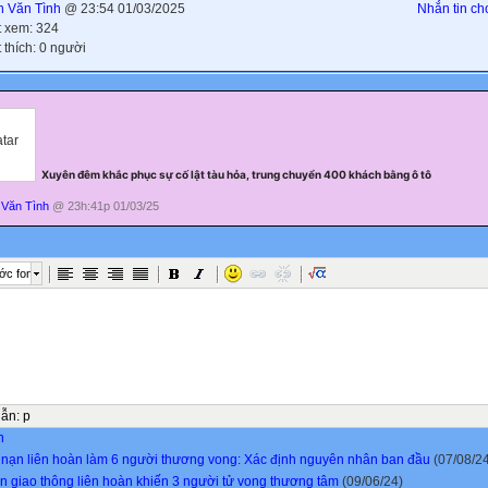
 Văn Tình
@ 23:54 01/03/2025
Nhắn tin cho
t xem: 324
 thích: 0 người
Xuyên đêm khắc phục sự cố lật tàu hỏa, trung chuyển 400 khách bằng ô tô
Văn Tình
@ 23h:41p 01/03/25
ớc font
dẫn
:
p
n
i nạn liên hoàn làm 6 người thương vong: Xác định nguyên nhân ban đầu
(07/08/2
ạn giao thông liên hoàn khiến 3 người tử vong thương tâm
(09/06/24)