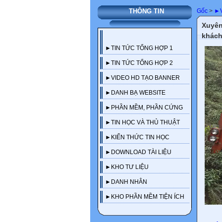
Gốc
>
►V
THÔNG TIN
Xuyên
khách
►TIN TỨC TỔNG HỢP 1
►TIN TỨC TỔNG HỢP 2
►VIDEO HD TẠO BANNER
►DANH BẠ WEBSITE
►PHẦN MỀM, PHẦN CỨNG
►TIN HỌC VÀ THỦ THUẬT
►KIẾN THỨC TIN HỌC
►DOWNLOAD TÀI LIỆU
►KHO TƯ LIỆU
►DANH NHÂN
►KHO PHẦN MỀM TIỆN ÍCH