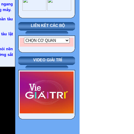
g ngang
g máy.
oàn tàu
LIÊN KẾT CÁC BỘ
tàu lật
hỏi nền
ờng sắt
VIDEO GIẢI TRÍ