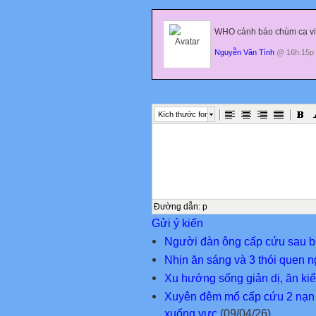
WHO cảnh báo chùm ca vir
Nguyễn Văn Tình
@ 16h:15p 
Kích thước font
Đường dẫn
:
p
Gửi ý kiến
Người đàn ông cấp cứu sau bữ
Nhịn ăn sáng và 3 thói quen 
Xu hướng sống giản dị, ăn kiểu
Xuyên đêm mổ cấp cứu 2 nạn 
xuống vực
(09/04/26)