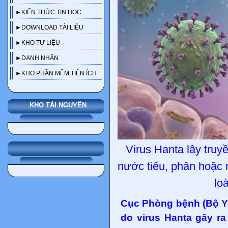
►KIẾN THỨC TIN HỌC
►DOWNLOAD TÀI LIỆU
►KHO TƯ LIỆU
►DANH NHÂN
►KHO PHẦN MỀM TIỆN ÍCH
KHO TÀI NGUYÊN
Virus Hanta lây truy
nước tiểu, phân hoặc 
lo
Cục Phòng bệnh (Bộ Y 
do virus Hanta gây r