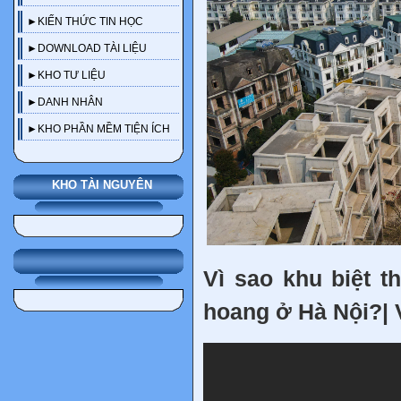
►KIẾN THỨC TIN HỌC
►DOWNLOAD TÀI LIỆU
►KHO TƯ LIỆU
►DANH NHÂN
►KHO PHẦN MỀM TIỆN ÍCH
KHO TÀI NGUYÊN
Vì sao khu biệt t
hoang ở Hà Nội?|