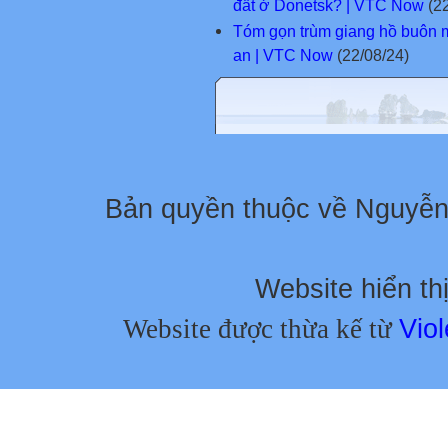
đất ở Donetsk? | VTC Now
(22
Tóm gọn trùm giang hồ buôn ma
an | VTC Now
(22/08/24)
Bản quyền thuộc về Nguyễ
Website hiển thị
Website được thừa kế từ
Viol