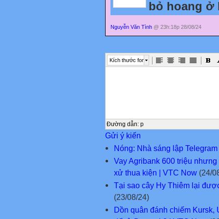
bỏ hoang ở 
Nguyễn Văn Tình
@ 23h:18p 28/08/24
Kích thước font
Đường dẫn
:
p
Gửi ý kiến
Nóng: Nhà sáng lập Telegram 
Vay Agribank 600 triệu nhưng 
xử thua kiện | VTC Now
(24/0
Tại sao cây Hy Thiêm lại được
(23/08/24)
Dồn quân đánh chiếm Kursk, Uk