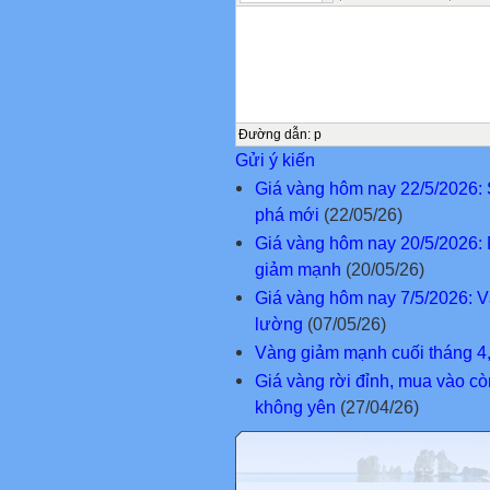
Đường dẫn
:
p
Gửi ý kiến
Giá vàng hôm nay 22/5/2026: 
phá mới
(22/05/26)
Giá vàng hôm nay 20/5/2026: 
giảm mạnh
(20/05/26)
Giá vàng hôm nay 7/5/2026: Và
lường
(07/05/26)
Vàng giảm mạnh cuối tháng 4,
Giá vàng rời đỉnh, mua vào cò
không yên
(27/04/26)