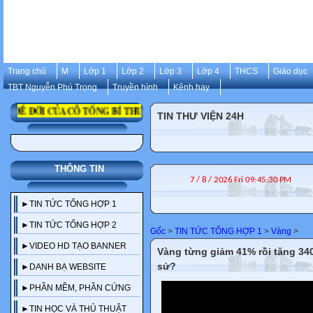
Trang chủ
M
Lớp 1
Lớp 2
Lớp 3
Lớp 4
THCS
Giáo dục
TBT Nguyễn Phú Trọng
Truyền hình
Kênh hay
ĐỂ ĐỜI CỦA CỐ TỔNG BÍ THƯ NGUYỄN PHÚ TRỌNG
TIN THƯ VIỆN 24H
THÔNG TIN
►TIN TỨC TỔNG HỢP 1
►TIN TỨC TỔNG HỢP 2
Gốc
>
TIN TỨC TỔNG HỢP 1
>
Vàng
>
►VIDEO HD TẠO BANNER
Vàng từng giảm 41% rồi tăng 340%
sử?
►DANH BẠ WEBSITE
►PHẦN MỀM, PHẦN CỨNG
►TIN HỌC VÀ THỦ THUẬT