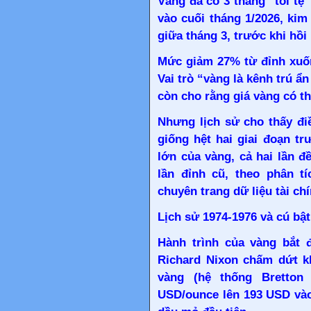
Vàng đã có 3 tháng “tồi tệ
vào cuối tháng 1/2026, kim
giữa tháng 3, trước khi hồ
Mức giảm 27% từ đỉnh xuốn
Vai trò “vàng là kênh trú ẩ
còn cho rằng
giá vàng có t
Nhưng lịch sử cho thấy đi
giống hệt hai giai đoạn tr
lớn của vàng, cả hai lần đ
lần đỉnh cũ, theo phân t
chuyên trang dữ liệu tài ch
Lịch sử 1974-1976 và cú bật
Hành trình của vàng bắt 
Richard Nixon chấm dứt k
vàng (hệ thống Bretton
USD/ounce lên 193 USD vào