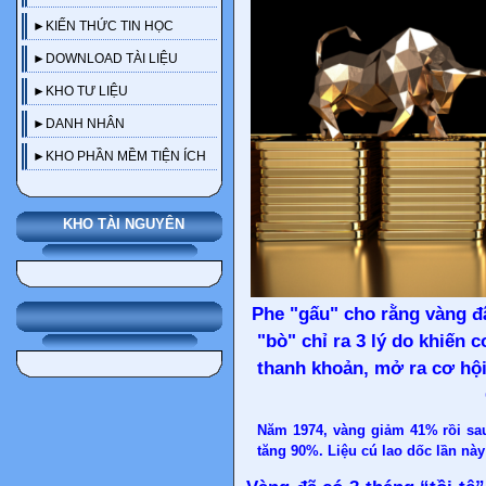
►KIẾN THỨC TIN HỌC
►DOWNLOAD TÀI LIỆU
►KHO TƯ LIỆU
►DANH NHÂN
►KHO PHẦN MỀM TIỆN ÍCH
KHO TÀI NGUYÊN
Phe "gấu" cho rằng vàng đã
"bò" chỉ ra 3 lý do khiến 
thanh khoản, mở ra cơ hội
Năm 1974, vàng giảm 41% rồi sa
tăng 90%. Liệu cú lao dốc lần nà