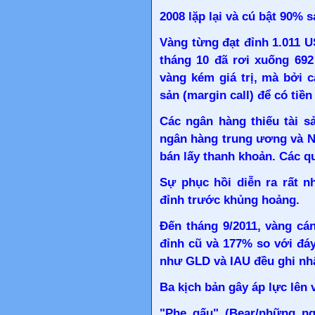
2008 lặp lại và cú bật 90%
Vàng từng đạt đỉnh 1.011 
tháng 10 đã rơi xuống 692
vàng kém giá trị, mà bởi c
sản (margin call) để có tiề
Các ngân hàng thiếu tài s
ngân hàng trung ương và N
bán lấy thanh khoản. Các qu
Sự phục hồi diễn ra rất n
đỉnh trước khủng hoảng.
Đến tháng 9/2011, vàng cá
đỉnh cũ và 177% so với đá
như GLD và IAU đều ghi nh
Ba kịch bản gây áp lực lên 
"Phe gấu" (Bear/những ng