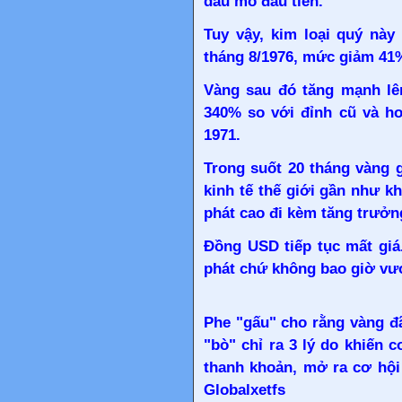
dầu mỏ đầu tiên.
Tuy vậy, kim loại quý nà
tháng 8/1976, mức giảm 41%
Vàng sau đó tăng mạnh lê
340% so với đỉnh cũ và h
1971.
Trong suốt 20 tháng vàng g
kinh tế thế giới gần như kh
phát cao đi kèm tăng trưởn
Đồng USD tiếp tục mất giá
phát chứ không bao giờ vượ
Phe "gấu" cho rằng vàng đã
"bò" chỉ ra 3 lý do khiến 
thanh khoản, mở ra cơ hội
Globalxetfs