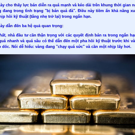
ày cho thấy lực bán diễn ra quá mạnh và kéo dài trên khung thời gian ng
g đang trong tình trạng "bị bán quá đà". Điều này tiềm ẩn khả năng xu
ịp hồi kỹ thuật (tăng nhẹ trở lại) trong ngắn hạn.
này dẫn đến ba hệ quả quan trọng:
hất
, nhà đầu tư cần thận trọng với các quyết định bán ra trong ngắn hạ
quá nhanh và quá sâu có thể dẫn đến một pha hồi kỹ thuật trước khi và
o dốc. Nói dễ hiểu: vàng đang "chạy quá sức" và cần một nhịp lấy hơi.