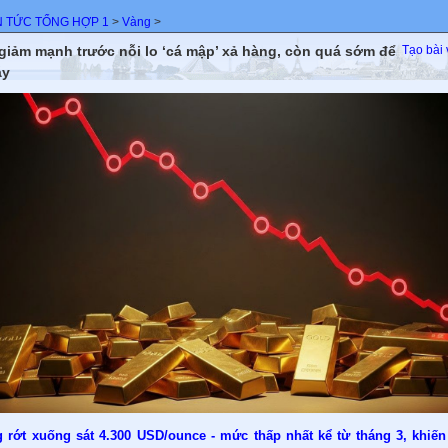
N TỨC TỔNG HỢP 1
>
Vàng
>
giảm mạnh trước nỗi lo ‘cá mập’ xả hàng, còn quá sớm để
Tạo bài 
áy
 rớt xuống sát 4.300 USD/ounce - mức thấp nhất kể từ tháng 3, khiến