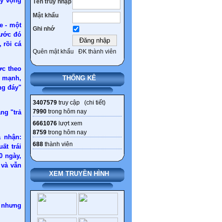
kỳ vọng
Tên truy nhập
Mật khẩu
e - một
Ghi nhớ
rước đó
, rồi cá
Quên mật khẩu
ĐK thành viên
ợc theo
n mạnh,
THỐNG KÊ
ng đáy"
3407579
truy cập (
chi tiết
)
7990
trong hôm nay
ng "trả
6661076
lượt xem
8759
trong hôm nay
a nhận:
688
thành viên
ất trái
 ngày,
 và vẫn
XEM TRUYỀN HÌNH
, nhưng