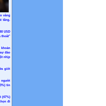
áo vàng
t tăng.
380 USD
 thoát"
h khoản
 sự đảo
ột nhịp
ữa giới
1 người
3%) tin
i (47%)
chọn đi