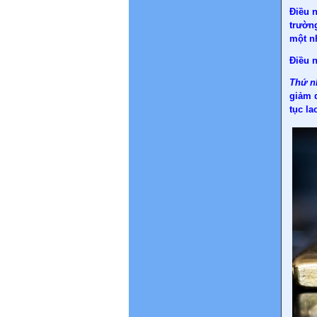
Điều n
trườn
một nh
Điều 
Thứ n
giảm 
tục la