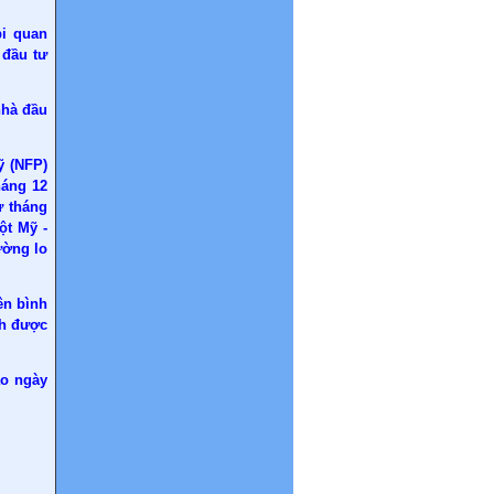
bi quan
 đầu tư
nhà đầu
ỹ (NFP)
háng 12
ừ tháng
ột Mỹ -
ường lo
ên bình
nh được
ào ngày