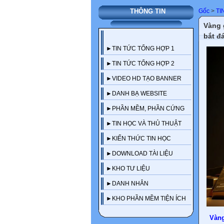
Gốc
>
TI
THÔNG TIN
Vàng 
bắt đ
►TIN TỨC TỔNG HỢP 1
►TIN TỨC TỔNG HỢP 2
►VIDEO HD TẠO BANNER
►DANH BẠ WEBSITE
►PHẦN MỀM, PHẦN CỨNG
►TIN HỌC VÀ THỦ THUẬT
►KIẾN THỨC TIN HỌC
►DOWNLOAD TÀI LIỆU
►KHO TƯ LIỆU
►DANH NHÂN
►KHO PHẦN MỀM TIỆN ÍCH
Vàng