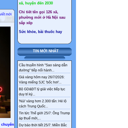
sắp xếp
Sức khỏe, bài thuốc hay
viết mới
Ngân hàng ‘khai tử’
nickname tài khoản từ 1/4
Thêm 4 nhóm được hưởng
chính sách nghỉ hưu trước
tuổi theo Nghị định 178
TIN MỚI NHẤT
Cầu truyền hình "Sao sáng dẫn
đường" tiếp nối hành...
Giá vàng hôm nay 26/7/2026:
Vàng miếng SJC 'bốc hơi'...
Bộ GD&ĐT lý giải việc tiếp tục
duy trì kỳ...
'Núi' vàng hơn 2.300 tấn: Hé lộ
cách Trung Quốc...
Tin tức Thế giới 25/7: Ông Trump
áp thuế mới,...
 chuyên gia
Dự báo thời tiết 25/7: Miền Bắc