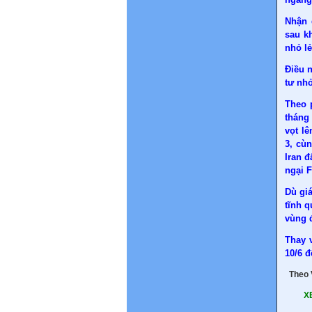
Nhận 
sau k
nhỏ lẻ
Điều n
tư nh
Theo p
tháng 
vọt l
3, cù
Iran đ
ngại 
Dù gi
tĩnh q
vùng 
Thay 
10/6 đ
Theo
XE