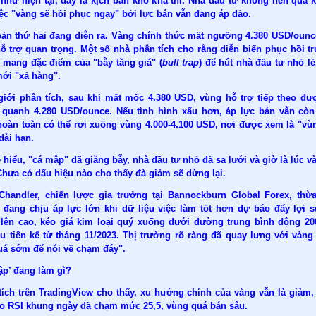
như hiện tại, đây là kịch bản khó khả thi. Nhà đầu tư không nên quá 
ệc "vàng sẽ hồi phục ngay" bởi lực bán vẫn đang áp đảo.
bản thứ hai đang diễn ra. Vàng chính thức mất ngưỡng 4.380 USD/ounc
ỗ trợ quan trọng. Một số nhà phân tích cho rằng diễn biến phục hồi t
ể mang đặc điểm của "bẫy tăng giá" (
bull trap
) để hút nhà đầu tư nhỏ lẻ
ới "xả hàng".
giới phân tích, sau khi mất mốc 4.380 USD, vùng hỗ trợ tiếp theo đư
à quanh 4.280 USD/ounce. Nếu tình hình xấu hơn, áp lực bán vẫn cò
hoàn toàn có thể rơi xuống vùng 4.000-4.100 USD, nơi được xem là "vù
dài hạn.
 hiểu, "cá mập" đã giăng bẫy, nhà đầu tư nhỏ đã sa lưới và giờ là lúc và
Chưa có dấu hiệu nào cho thấy đà giảm sẽ dừng lại.
Chandler, chiến lược gia trưởng tại Bannockburn Global Forex, thừ
 đang chịu áp lực lớn khi dữ liệu việc làm tốt hơn dự báo đẩy lợi su
 lên cao, kéo
giá kim loại quý
xuống dưới đường trung bình động 200
ầu tiên kể từ tháng 11/2023. Thị trường rõ ràng đã quay lưng với vàng
uá sớm để nói về chạm đáy".
ập’ đang làm gì?
tích trên TradingView cho thấy, xu hướng chính của vàng vẫn là giảm
áo RSI khung ngày đã chạm mức 25,5, vùng quá bán sâu.