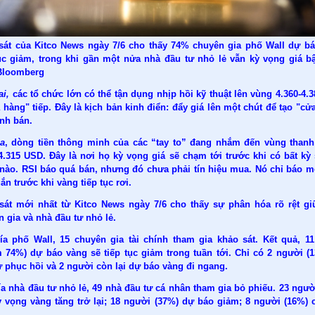
sát của Kitco News ngày 7/6 cho thấy 74% chuyên gia phố Wall dự b
tục giảm, trong khi gần một nửa nhà đầu tư nhỏ lẻ vẫn kỳ vọng giá bậ
Bloomberg
ai,
các tổ chức lớn có thể tận dụng nhịp hồi kỹ thuật lên vùng 4.360-4.
 hàng" tiếp. Đây là kịch bản kinh điển: đẩy giá lên một chút để tạo "cửa
ệnh bán.
a
, dòng tiền thông minh của các “tay to” đang nhắm đến vùng than
-4.315 USD. Đây là nơi họ kỳ vọng giá sẽ chạm tới trước khi có bất kỳ
 nào. RSI báo quá bán, nhưng đó chưa phải tín hiệu mua. Nó chỉ báo m
ắn trước khi vàng tiếp tục rơi.
sát mới nhất từ Kitco News ngày 7/6 cho thấy sự phân hóa rõ rệt gi
 gia và nhà đầu tư nhỏ lẻ.
ía phố Wall, 15 chuyên gia tài chính tham gia khảo sát. Kết quả, 1
m 74%) dự báo vàng sẽ tiếp tục giảm trong tuần tới. Chỉ có 2 người (1
 phục hồi và 2 người còn lại dự báo vàng đi ngang.
a nhà đầu tư nhỏ lẻ, 49 nhà đầu tư cá nhân tham gia bỏ phiếu. 23 ngườ
ỳ vọng vàng tăng trở lại; 18 người (37%) dự báo giảm; 8 người (16%) 
.