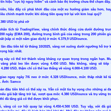
 tín hiệu "cực kỳ nguy hiểm" và cảnh báo thị trường chưa thể chạm đáy.
hiên, liệu đây có phải khởi đầu của một xu hướng giảm sâu hơn, hay
iều chỉnh mạnh trước khi dòng tiền quay trở lại với kim loại quý?
.380 USD bị phá vỡ
phân tích từ
TradingView
, vàng chính thức đóng cửa dưới đường tru
200 ngày (EMA 200), đường trung bình giá của vàng trong 200 phiên gi
hất (xấp xỉ một năm giao dịch) ở mức 4.379,9 USD/ounce.
 lần đầu tiên kể từ tháng 10/2025, vàng rơi xuống dưới ngưỡng hỗ trợ k
rọng bậc nhất.
g này có thể trở thành vùng kháng cự quan trọng trong ngắn hạn. M
 vàng phải leo lên được vùng 4.450 USD. Nếu không, vàng sẽ tiếp 
4.280 USD, thậm chí có thể lao thẳng về vùng 4.000-4.100 USD.
giao ngay ngày 7/6 neo ở mức 4.328 USD/ounce, mức thấp nhất kể t
6. Ảnh: Samco
bản đầu tiên khó có thể xảy ra. Vẫn có một tia hy vọng cho những ai đ
nếu giá bật tăng trở lại, vượt qua mốc 4.380 USD/ounce và trụ vững tr
thì đà tăng giá có thể được khôi phục.
ó, vàng có cơ hội quay lại vùng 4.450-4.500 USD. Tuy vậy, với đà g