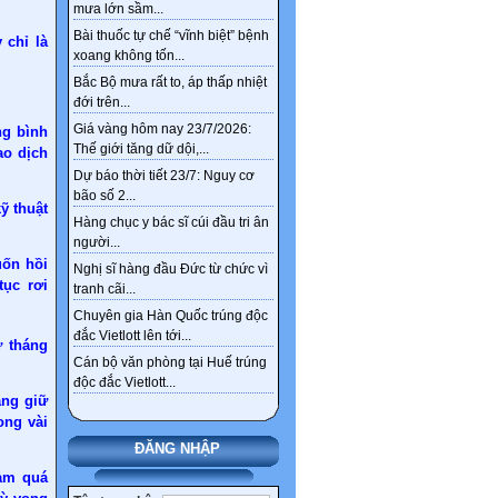
mưa lớn sầm...
Bài thuốc tự chế “vĩnh biệt” bệnh
 chỉ là
xoang không tốn...
Bắc Bộ mưa rất to, áp thấp nhiệt
đới trên...
Giá vàng hôm nay 23/7/2026:
ng bình
Thế giới tăng dữ dội,...
ao dịch
Dự báo thời tiết 23/7: Nguy cơ
bão số 2...
ỹ thuật
Hàng chục y bác sĩ cúi đầu tri ân
người...
uốn hồi
Nghị sĩ hàng đầu Đức từ chức vì
tục rơi
tranh cãi...
Chuyên gia Hàn Quốc trúng độc
đắc Vietlott lên tới...
ừ tháng
Cán bộ văn phòng tại Huế trúng
độc đắc Vietlott...
ang giữ
ong vài
ĐĂNG NHẬP
iảm quá