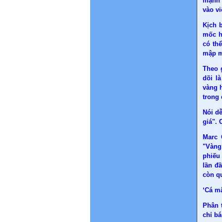
mạnh 
vào vi
Kịch 
mốc h
có th
mập m
Theo 
dõi l
vàng 
trong 
Nói dễ
giá". 
Marc 
"Vàng
phiếu
lần đ
còn q
‘Cá m
Phân 
chỉ b