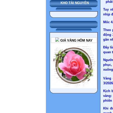
phát
KHO TÀI NGUYÊN
Tuy n
nhịp đ
Mốc 4
Theo 
động 
gần n
GIÁ VÀNG HÔM NAY
Đây là
quan t
Ngưỡn
phục,
xuống 
Vàng 
3/202
Kịch 
vàng: 
phiên 
Khi đ