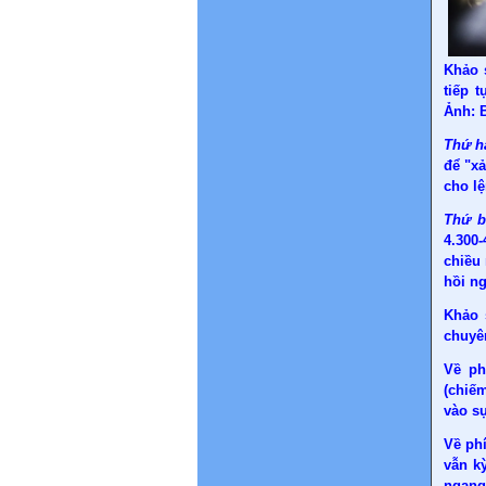
Khảo 
tiếp 
Ảnh: 
Thứ h
để "xả
cho l
Thứ b
4.300
chiều
hồi ng
Khảo 
chuyên
Về ph
(chiế
vào sự
Về phí
vẫn k
ngang