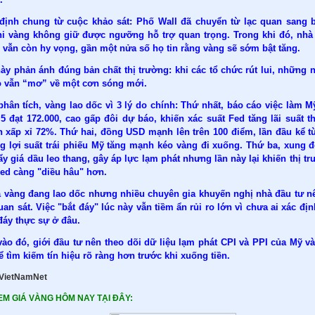
định chung từ cuộc khảo sát: Phố Wall đã chuyển từ lạc quan sang 
hi vàng không giữ được ngưỡng hỗ trợ quan trọng. Trong khi đó, nhà
 vẫn còn hy vọng, gần một nửa số họ tin rằng vàng sẽ sớm bật tăng.
ày phản ánh đúng bản chất thị trường: khi các tổ chức rút lui, những 
ỏ vẫn “mơ” về một cơn sóng mới.
hân tích, vàng lao dốc vì 3 lý do chính: Thứ nhất, báo cáo việc làm M
5 đạt 172.000, cao gấp đôi dự báo, khiến xác suất Fed tăng lãi suất t
ên xấp xỉ 72%. Thứ hai, đồng USD mạnh lên trên 100 điểm, lần đầu kể t
ng lợi suất trái phiếu Mỹ tăng mạnh kéo vàng đi xuống. Thứ ba, xung đ
ẩy giá dầu leo thang, gây áp lực lạm phát nhưng lần này lại khiến thị tr
Fed càng "diều hâu" hơn.
á vàng đang lao dốc nhưng nhiều chuyên gia khuyến nghị nhà đầu tư n
uan sát. Việc "bắt đáy" lúc này vẫn tiềm ẩn rủi ro lớn vì chưa ai xác đị
đáy thực sự ở đâu.
vào đó, giới đầu tư nên theo dõi dữ liệu lạm phát CPI và PPI của Mỹ v
ể tìm kiếm tín hiệu rõ ràng hơn trước khi xuống tiền.
 VietNamNet
M GIÁ VÀNG HÔM NAY TẠI ĐÂY: