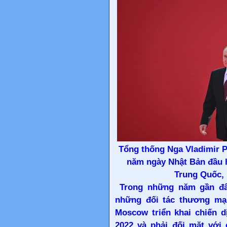
Tổng thống Nga Vladimir P
năm ngày Nhật Bản đầu hà
Trung Quốc, 
Trong những năm gần đây
những đối tác thương mại
Moscow triển khai chiến d
2022 và phải đối mặt với 