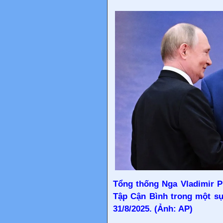
Tổng thống Nga Vladimir Pu
Tập Cận Bình trong một sự
31/8/2025. (Ảnh: AP)