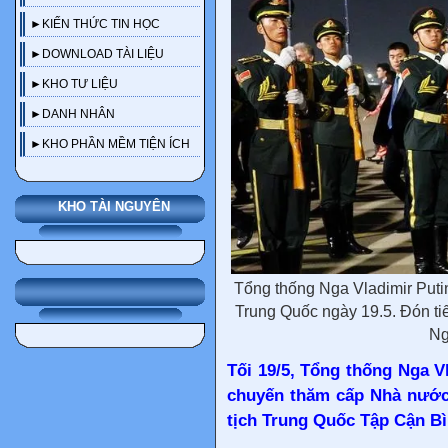
►KIẾN THỨC TIN HỌC
►DOWNLOAD TÀI LIỆU
►KHO TƯ LIỆU
►DANH NHÂN
►KHO PHẦN MỀM TIỆN ÍCH
KHO TÀI NGUYÊN
Tổng thống Nga Vladimir Puti
Trung Quốc ngày 19.5. Đón t
Ng
Tối 19/5, Tổng thống Nga V
chuyến thăm cấp Nhà nước 
tịch Trung Quốc Tập Cận Bì