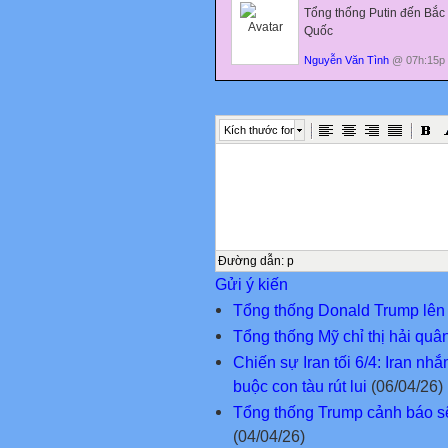
Tổng thống Putin đến Bắc 
Quốc
Nguyễn Văn Tình
@ 07h:15p 
Kích thước font
Đường dẫn
:
p
Gửi ý kiến
Tổng thống Donald Trump lê
Tổng thống Mỹ chỉ thị hải qu
Chiến sự Iran tối 6/4: Iran nh
buộc con tàu rút lui
(06/04/26)
Tổng thống Trump cảnh báo sẽ 
(04/04/26)