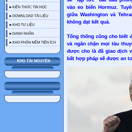
vào eo biển Hormuz. Tuy
►KIẾN THỨC TIN HỌC
giữa Washington và Tehran
►DOWNLOAD TÀI LIỆU
không đạt kết quả.
►KHO TƯ LIỆU
Trên mạng xã hội Truth Social, ông Trump viết rằng Hải quân Mỹ, lực lượng mà ông gọi là tinh nhuệ nhất thế giới, sẽ bắt đầu phong tỏa
►DANH NHÂN
Tổng thống cũng cho biết đ
►KHO PHẦN MỀM TIỆN ÍCH
và ngăn chặn mọi tàu thuyề
được cho là đã giao dịch 
bất hợp pháp sẽ được an to
KHO TÀI NGUYÊN