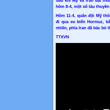
Sau khi
Mỹ
và Iran đạt thỏ
hôm 8-4, một số tàu thuyền
Hôm 11-4, quân đội Mỹ thô
đi qua eo biển Hormuz, bắ
nhiên, phía Iran đã bác bỏ t
TTXVN