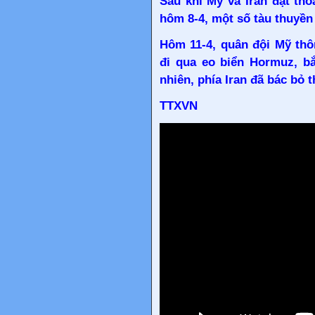
Sau khi
Mỹ
và Iran đạt thỏ
hôm 8-4, một số tàu thuyền
Hôm 11-4, quân đội Mỹ thô
đi qua eo biển Hormuz, bắ
nhiên, phía Iran đã bác bỏ t
TTXVN