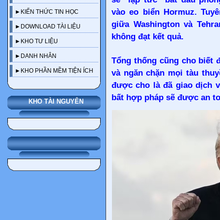
vào eo biển Hormuz. Tuy
►KIẾN THỨC TIN HỌC
giữa Washington và Tehran
►DOWNLOAD TÀI LIỆU
không đạt kết quả.
►KHO TƯ LIỆU
Trên mạng xã hội Truth Social, ông Trump viết rằng Hải quân Mỹ, lực lượng mà ông gọi là tinh nhuệ nhất thế giới, sẽ bắt đầu phong tỏa
►DANH NHÂN
Tổng thống cũng cho biết đ
►KHO PHẦN MỀM TIỆN ÍCH
và ngăn chặn mọi tàu thuyề
được cho là đã giao dịch 
bất hợp pháp sẽ được an to
KHO TÀI NGUYÊN