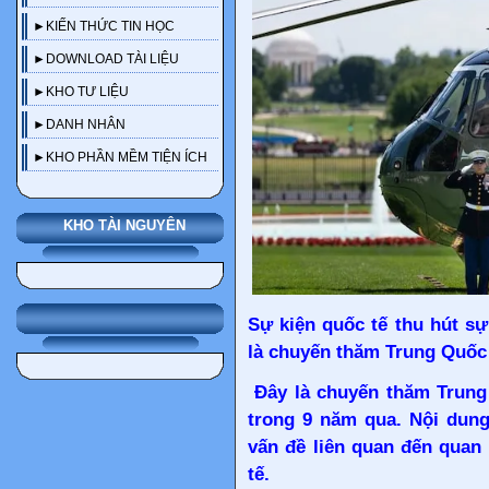
►KIẾN THỨC TIN HỌC
►DOWNLOAD TÀI LIỆU
►KHO TƯ LIỆU
►DANH NHÂN
►KHO PHẦN MỀM TIỆN ÍCH
KHO TÀI NGUYÊN
Sự kiện quốc tế thu hút sự
là chuyến thăm Trung Quốc
Đây là chuyến
thăm Trung
trong 9 năm qua. Nội dung
vấn đề liên quan đến quan
tế.