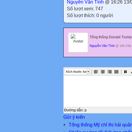
Nguyễn Văn Tình
@ 16:26 13/
Số lượt xem: 747
Số lượt thích: 0 người
Tổng thống Donald Trump
Nguyễn Văn Tình
@ 16h:24p 
Kích thước font
Đường dẫn
:
p
Gửi ý kiến
Tổng thống Mỹ chỉ thị hải qu