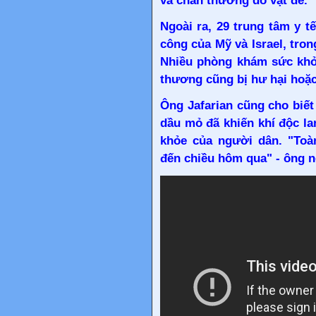
và chấn thương do vật đè.
Ngoài ra, 29 trung tâm y t
công của Mỹ và Israel, tro
Nhiều phòng khám sức khỏe
thương cũng bị hư hại hoặc
Ông Jafarian cũng cho biết
dầu mỏ đã khiến khí độc la
khỏe của người dân. "Toà
đến chiều hôm qua" - ông n