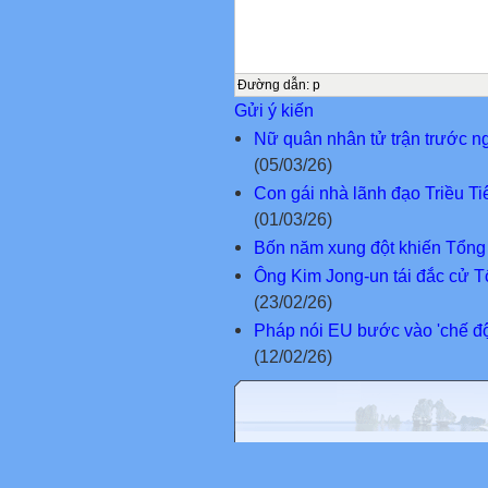
Đường dẫn
:
p
Gửi ý kiến
Nữ quân nhân tử trận trước 
(05/03/26)
Con gái nhà lãnh đạo Triều Ti
(01/03/26)
Bốn năm xung đột khiến Tổng 
Ông Kim Jong-un tái đắc cử T
(23/02/26)
Pháp nói EU bước vào 'chế độ
(12/02/26)