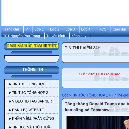
Trang chủ
M
Lớp 1
Lớp 2
Lớp 3
Lớp 4
THCS
Giáo dục
TBT Nguyễn Phú Trọng
Truyền hình
Kênh hay
 NÓI SÂU SẮC, TÂM HUYẾT, ĐỂ ĐỜI CỦA CỐ TỔNG BÍ THƯ NGUYỄN P
TIN THƯ VIỆN 24H
THÔNG TIN
►TIN TỨC TỔNG HỢP 1
►TIN TỨC TỔNG HỢP 2
Gốc
>
TIN TỨC TỔNG HỢP 1
>
Tin thế giớ
►VIDEO HD TẠO BANNER
Tổng thống Donald Trump dọa trừ
Iran cũng có Tomahawk
►DANH BẠ WEBSITE
►PHẦN MỀM, PHẦN CỨNG
►TIN HỌC VÀ THỦ THUẬT