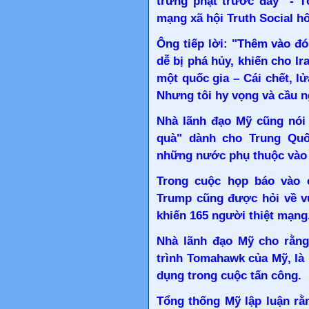
trừng phạt trước đây" - T
mạng xã hội Truth Social h
Ông tiếp lời: "Thêm vào đó
dễ bị phá hủy, khiến cho Ir
một quốc gia – Cái chết, l
Nhưng tôi hy vọng và cầu n
Nhà lãnh đạo Mỹ cũng nói 
quà" dành cho Trung Quố
những nước phụ thuộc vào
Trong cuộc họp báo vào 
Trump cũng được hỏi về vụ
khiến 165 người thiệt mạng
Nhà lãnh đạo Mỹ cho rằng 
trình Tomahawk của Mỹ, là 
dụng trong cuộc tấn công.
Tổng thống Mỹ lập luận rằn