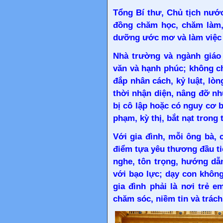
Tổng Bí thư, Chủ tịch nướ
đồng chăm học, chăm làm, 
dưỡng ước mơ và làm việc 
Nhà trường và ngành giáo 
văn và hạnh phúc; không c
đắp nhân cách, kỷ luật, lòn
thời nhận diện, nâng đỡ nh
bị cô lập hoặc có nguy cơ b
phạm, kỳ thị, bắt nạt trong
Với gia đình, mỗi ông bà,
điểm tựa yêu thương đầu ti
nghe, tôn trọng, hướng dẫ
với bạo lực; dạy con khôn
gia đình phải là nơi trẻ 
chăm sóc, niềm tin và trác