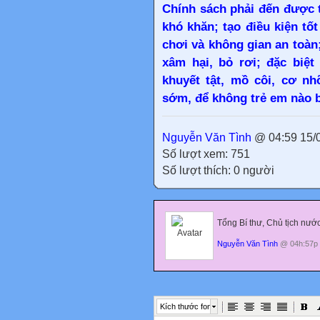
Chính sách phải đến được 
khó khăn; tạo điều kiện tốt
chơi và không gian an toàn;
xâm hại, bỏ rơi; đặc biệt
khuyết tật, mồ côi, cơ n
sớm, để không trẻ em nào bị
Nguyễn Văn Tình
@ 04:59 15/
Số lượt xem: 751
Số lượt thích: 0 người
Tổng Bí thư, Chủ tịch nước
Nguyễn Văn Tình
@ 04h:57p 
Kích thước font