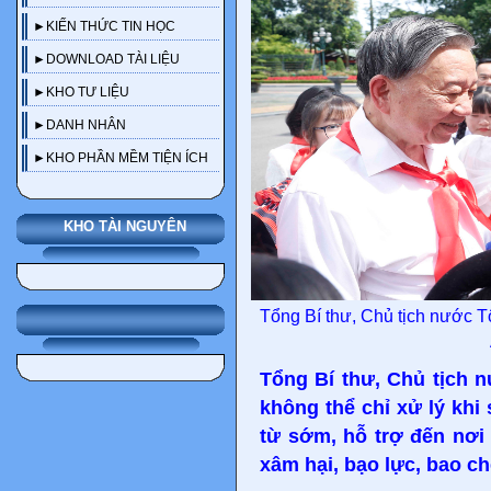
►KIẾN THỨC TIN HỌC
►DOWNLOAD TÀI LIỆU
►KHO TƯ LIỆU
►DANH NHÂN
►KHO PHẦN MỀM TIỆN ÍCH
KHO TÀI NGUYÊN
Tổng Bí thư, Chủ tịch nước Tô
Tổng Bí thư, Chủ tịch 
không thể chỉ xử lý khi
từ sớm, hỗ trợ đến nơi
xâm hại, bạo lực, bao ch