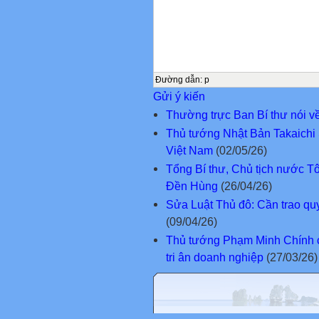
Đường dẫn
:
p
Gửi ý kiến
Thường trực Ban Bí thư nói về
Thủ tướng Nhật Bản Takaichi 
Việt Nam
(02/05/26)
Tổng Bí thư, Chủ tịch nước T
Đền Hùng
(26/04/26)
Sửa Luật Thủ đô: Cần trao quy
(09/04/26)
Thủ tướng Phạm Minh Chính chủ
tri ân doanh nghiệp
(27/03/26)