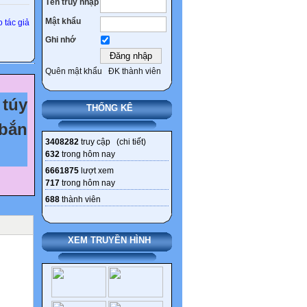
Tên truy nhập
Mật khẩu
 tác giả
Ghi nhớ
Quên mật khẩu
ĐK thành viên
túy
THỐNG KÊ
bắn
3408282
truy cập (
chi tiết
)
632
trong hôm nay
6661875
lượt xem
717
trong hôm nay
688
thành viên
XEM TRUYỀN HÌNH