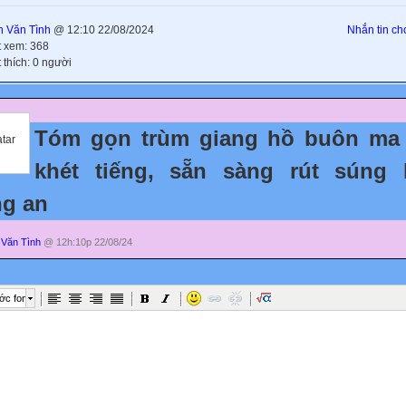
 Văn Tình
@ 12:10 22/08/2024
Nhắn tin cho
t xem: 368
 thích: 0 người
Tóm gọn trùm giang hồ buôn ma 
khét tiếng, sẵn sàng rút súng 
g an
Văn Tình
@ 12h:10p 22/08/24
ớc font