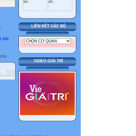
LIÊN KẾT CÁC BỘ
w
nh Bắc
/24)
VIDEO GIẢI TRÍ