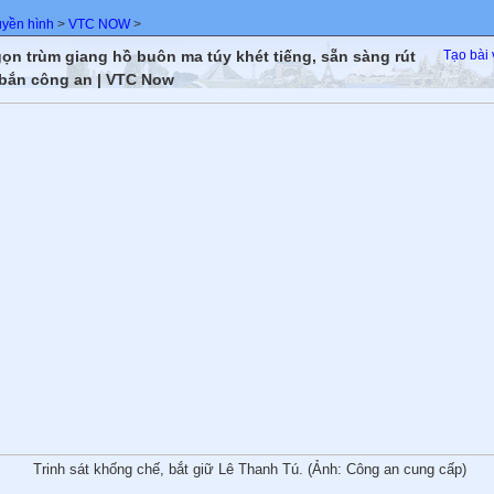
uyền hình
>
VTC NOW
>
ọn trùm giang hồ buôn ma túy khét tiếng, sẵn sàng rút
Tạo bài 
bắn công an | VTC Now
Trinh sát khống chế, bắt giữ Lê Thanh Tú. (Ảnh: Công an cung cấp)