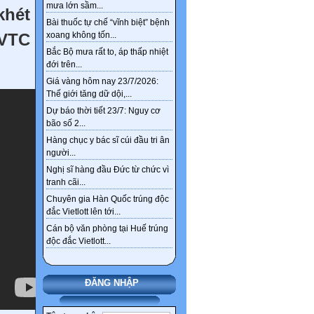
mưa lớn sầm...
khét
Ngân hàng ‘khai tử’
Bài thuốc tự chế “vĩnh biệt” bệnh
nickname tài khoản từ 1/4
 VTC
xoang không tốn...
Thêm 4 nhóm được hưởng
Bắc Bộ mưa rất to, áp thấp nhiệt
chính sách nghỉ hưu trước
đới trên...
tuổi theo Nghị định 178
Giá vàng hôm nay 23/7/2026:
Thế giới tăng dữ dội,...
Dự báo thời tiết 23/7: Nguy cơ
bão số 2...
Hàng chục y bác sĩ cúi đầu tri ân
người...
Nghị sĩ hàng đầu Đức từ chức vì
tranh cãi...
Chuyên gia Hàn Quốc trúng độc
đắc Vietlott lên tới...
Cán bộ văn phòng tại Huế trúng
độc đắc Vietlott...
ĐĂNG NHẬP