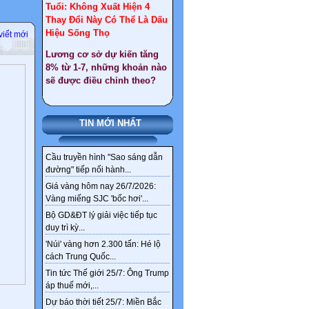
Hiệu Sống Thọ
Lương cơ sở dự kiến tăng
viết mới
8% từ 1-7, những khoản nào
sẽ được điều chỉnh theo?
Công ty sản sản xuất chíp
lớn nhất thế giới muốn lập
cứ điểm tại Việt Nam
TIN MỚI NHẤT
Giáo viên nghỉ hưu trước
tuổi : Điều kiện, quyền lợi
như thế nào ?
Cầu truyền hình "Sao sáng dẫn
đường" tiếp nối hành...
Gần 30 tấn vàng ở Tây Bắc
chỉ là một phần kho vàng
Giá vàng hôm nay 26/7/2026:
ngầm tại Việt Nam
Vàng miếng SJC 'bốc hơi'...
Bộ GD&ĐT lý giải việc tiếp tục
Tổng hợp văn bản sát nhập
duy trì kỳ...
xã, huyện đến 2030
'Núi' vàng hơn 2.300 tấn: Hé lộ
Chi tiết tên gọi 126 xã,
cách Trung Quốc...
phường mới ở Hà Nội sau
Tin tức Thế giới 25/7: Ông Trump
sắp xếp
áp thuế mới,...
Sức khỏe, bài thuốc hay
Dự báo thời tiết 25/7: Miền Bắc