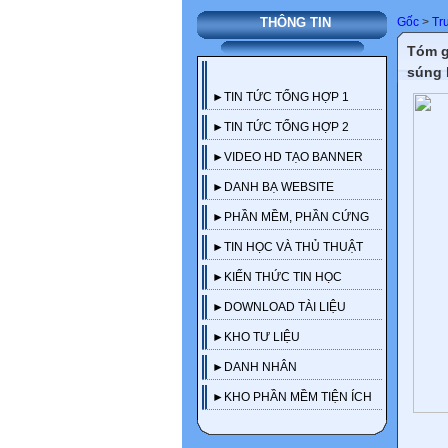
Gốc
>
Tr
THÔNG TIN
Tóm g
súng 
►TIN TỨC TỔNG HỢP 1
►TIN TỨC TỔNG HỢP 2
►VIDEO HD TẠO BANNER
►DANH BẠ WEBSITE
►PHẦN MỀM, PHẦN CỨNG
►TIN HỌC VÀ THỦ THUẬT
►KIẾN THỨC TIN HỌC
►DOWNLOAD TÀI LIỆU
►KHO TƯ LIỆU
►DANH NHÂN
►KHO PHẦN MỀM TIỆN ÍCH