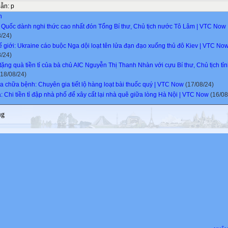
dẫn
:
p
n
 Quốc dành nghi thức cao nhất đón Tổng Bí thư, Chủ tịch nước Tô Lâm | VTC Now
8/24)
hế giới: Ukraine cáo buộc Nga dội loạt tên lửa đạn đạo xuống thủ đô Kiev | VTC No
8/24)
tặng quà tiền tỉ của bà chủ AIC Nguyễn Thị Thanh Nhàn với cựu Bí thư, Chủ tịch tỉ
18/08/24)
a chữa bệnh: Chuyên gia tiết lộ hàng loạt bài thuốc quý | VTC Now
(17/08/24)
: Chi tiền tỉ đập nhà phố để xây cất lại nhà quê giữa lòng Hà Nội | VTC Now
(16/08
ng