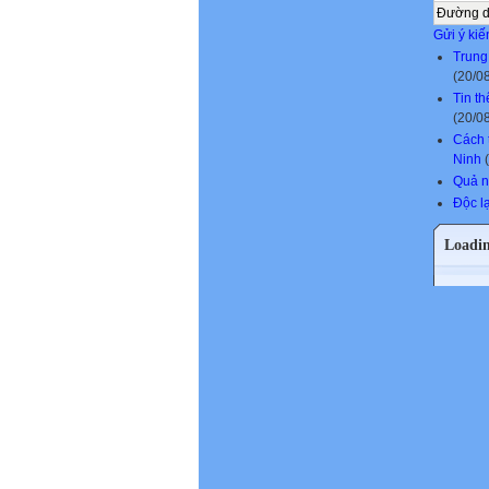
Đường 
Gửi ý kiế
Trung
(20/0
Tin t
(20/0
Cách 
Ninh
(
Quả n
Độc lạ
Loadi