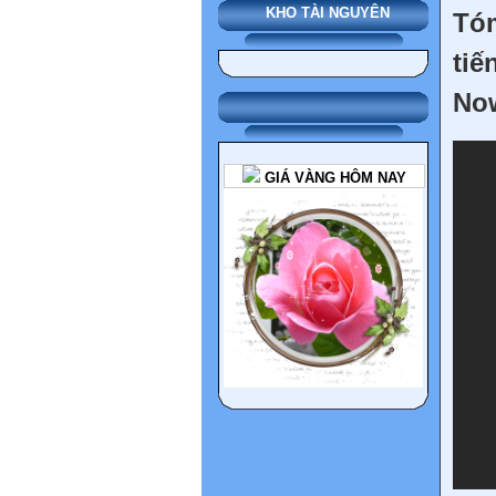
KHO TÀI NGUYÊN
Tó
tiế
No
GIÁ VÀNG HÔM NAY