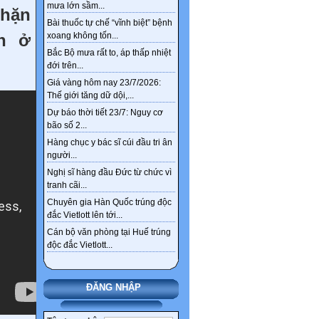
mưa lớn sầm...
chặn
Bài thuốc tự chế “vĩnh biệt” bệnh
n ở
xoang không tốn...
Bắc Bộ mưa rất to, áp thấp nhiệt
đới trên...
Giá vàng hôm nay 23/7/2026:
Thế giới tăng dữ dội,...
Dự báo thời tiết 23/7: Nguy cơ
bão số 2...
Hàng chục y bác sĩ cúi đầu tri ân
người...
Nghị sĩ hàng đầu Đức từ chức vì
tranh cãi...
Chuyên gia Hàn Quốc trúng độc
đắc Vietlott lên tới...
Cán bộ văn phòng tại Huế trúng
độc đắc Vietlott...
ĐĂNG NHẬP