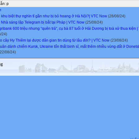
dẫn
:
p
n
o khu biệt thự nghìn tỉ gần như bị bỏ hoang ở Hà Nội?| VTC Now
(28/08/24)
 Nhà sáng lập Telegram bị bắt tại Pháp | VTC Now
(25/08/24)
gribank 600 triệu nhưng “quên trả”, cụ bà 87 tuổi ở Hải Dương bị toà xử thua kiện
8/24)
ao cây Hy Thiêm lại được dân gian tin dùng từ lâu đời? | VTC Now
(23/08/24)
uân đánh chiếm Kursk, Ukraine tổn thất binh sĩ, mất thêm nhiều vùng đất ở Donets
22/08/24)
ng