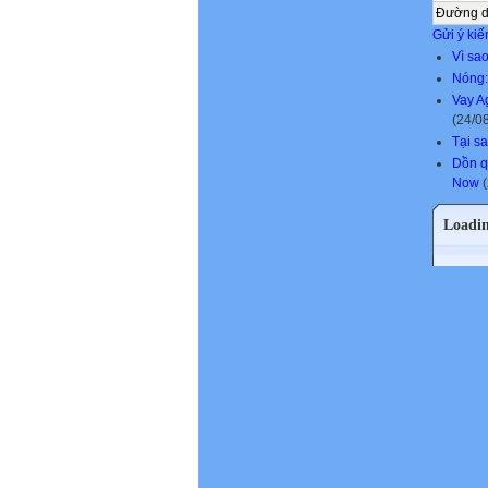
Đường 
Gửi ý kiế
Vì sa
Nóng:
Vay A
(24/0
Tại s
Dồn q
Now
(
Loadi