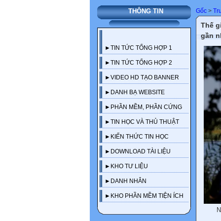
Gốc
>
Tr
THÔNG TIN
Thế g
gần n
►TIN TỨC TỔNG HỢP 1
►TIN TỨC TỔNG HỢP 2
►VIDEO HD TẠO BANNER
►DANH BẠ WEBSITE
►PHẦN MỀM, PHẦN CỨNG
►TIN HỌC VÀ THỦ THUẬT
►KIẾN THỨC TIN HỌC
►DOWNLOAD TÀI LIỆU
►KHO TƯ LIỆU
►DANH NHÂN
►KHO PHẦN MỀM TIỆN ÍCH
N