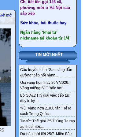
sắp xếp
Sức khỏe, bài thuốc hay
viết mới
Ngân hàng ‘khai tử’
nickname tài khoản từ 1/4
Thêm 4 nhóm được hưởng
chính sách nghỉ hưu trước
tuổi theo Nghị định 178
TIN MỚI NHẤT
Cầu truyền hình "Sao sáng dẫn
đường" tiếp nối hành...
Giá vàng hôm nay 26/7/2026:
Vàng miếng SJC 'bốc hơi'...
Bộ GD&ĐT lý giải việc tiếp tục
duy trì kỳ...
'Núi' vàng hơn 2.300 tấn: Hé lộ
cách Trung Quốc...
Tin tức Thế giới 25/7: Ông Trump
áp thuế mới,...
ERS
Dự báo thời tiết 25/7: Miền Bắc