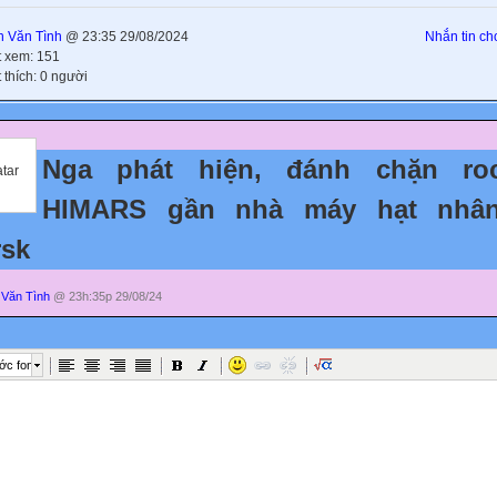
 Văn Tình
@ 23:35 29/08/2024
Nhắn tin cho
t xem: 151
 thích: 0 người
Nga phát hiện, đánh chặn roc
HIMARS gần nhà máy hạt nhâ
rsk
Văn Tình
@ 23h:35p 29/08/24
ớc font