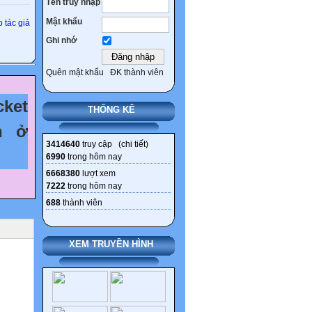
Tên truy nhập
Mật khẩu
 tác giả
Ghi nhớ
Quên mật khẩu
ĐK thành viên
ket
THỐNG KÊ
n ở
3414640
truy cập (
chi tiết
)
6990
trong hôm nay
6668380
lượt xem
7222
trong hôm nay
688
thành viên
XEM TRUYỀN HÌNH