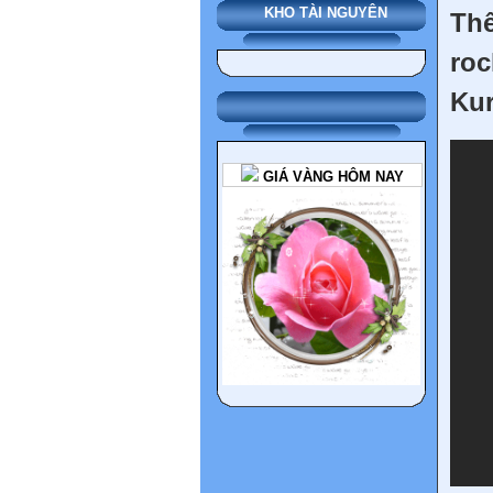
KHO TÀI NGUYÊN
Thế
ro
Kur
GIÁ VÀNG HÔM NAY