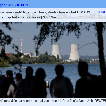
uyền hình
>
VTC NOW
>
iới toàn cảnh: Nga phát hiện, đánh chặn rocket HIMARS
Tạo bài 
hà máy hạt nhân ở Kursk | VTC Now
hà máy điện hạt nhân Kursk tại vùng Kursk biên giới của Nga - Ảnh: REUT