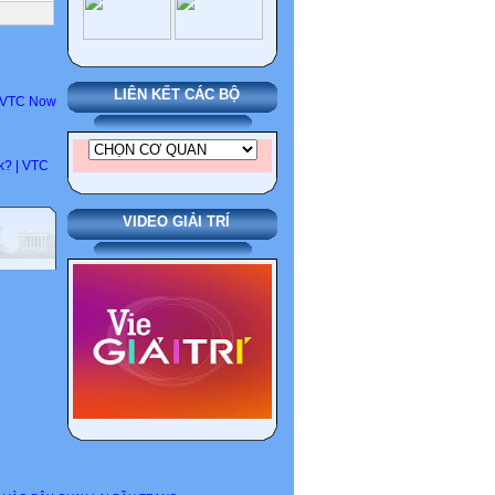
LIÊN KẾT CÁC BỘ
 | VTC Now
k? | VTC
VIDEO GIẢI TRÍ