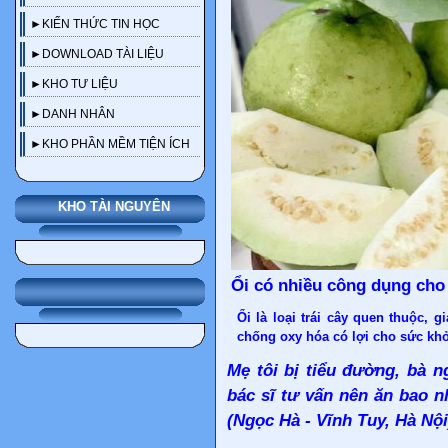
►KIẾN THỨC TIN HỌC
►DOWNLOAD TÀI LIỆU
►KHO TƯ LIỆU
►DANH NHÂN
►KHO PHẦN MỀM TIỆN ÍCH
KHO TÀI NGUYÊN
Ổi có nhiều công dụng cho
Ổi là loại trái cây quen thuộc, 
chống oxy hóa có lợi cho sức khỏ
Mẹ tôi bị tiểu đường, bà 
bác sĩ tư vấn nên ăn bao n
(Ngọc Hà - Vĩnh Tuy, Hà Nội