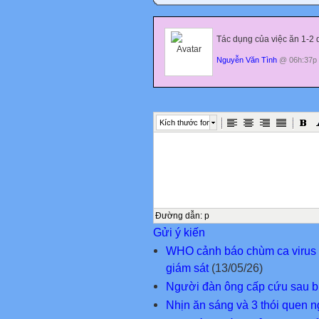
Tác dụng của việc ăn 1-2 
Nguyễn Văn Tình
@ 06h:37p 
Kích thước font
Đường dẫn
:
p
Gửi ý kiến
WHO cảnh báo chùm ca virus 
giám sát
(13/05/26)
Người đàn ông cấp cứu sau bữ
Nhịn ăn sáng và 3 thói quen 