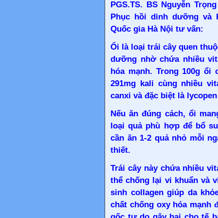
PGS.TS. BS Nguyễn Trọng
Phục hồi dinh dưỡng và 
Quốc gia Hà Nội tư vấn:
Ổi là loại trái cây quen thu
dưỡng nhờ chứa nhiều vit
hóa mạnh. Trong 100g ổi 
291mg kali cùng
nhiều vi
canxi và đặc biệt là lycopen
Nếu ăn đúng cách, ổi mang
loại quả phù hợp để bổ su
cần ăn 1-2 quả nhỏ mỗi ng
thiết.
Trái cây này chứa nhiều vi
thể chống lại vi khuẩn và v
sinh collagen giúp da khỏ
chất chống oxy hóa mạnh đ
gốc tự do gây hại cho tế 