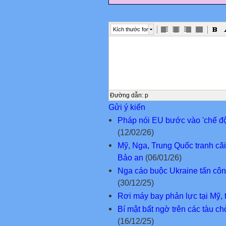
Kích thước font
Đường dẫn
:
p
Gửi ý kiến
Pháp nói EU bước vào 'chế độ
(12/02/26)
Mỹ, Nga, Trung Quốc tranh cã
Bảo an
(06/01/26)
Nga cáo buộc Ukraine tấn công
(30/12/25)
Rơi máy bay phản lực tại Mỹ, 
Bí mật bất ngờ trên các tàu c
(16/12/25)