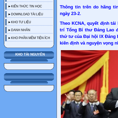
Thông tin trên do hãng t
►KIẾN THỨC TIN HỌC
ngày 23-2.
►DOWNLOAD TÀI LIỆU
►KHO TƯ LIỆU
Theo KCNA, quyết định tái
trí Tổng Bí thư Đảng Lao 
►DANH NHÂN
thứ tư của Đại hội IX Đảng
►KHO PHẦN MỀM TIỆN ÍCH
kiên định và nguyện vọng nh
KHO TÀI NGUYÊN