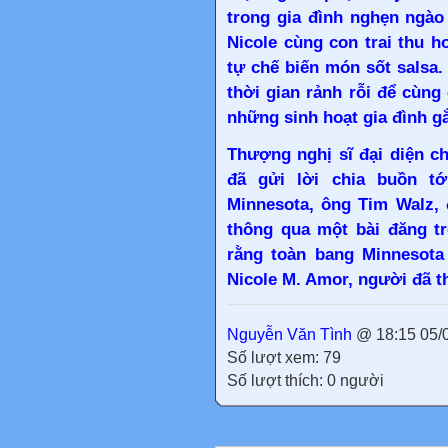
trong gia đình nghẹn ngào
Nicole cùng con trai thu 
tự chế biến món sốt salsa
thời gian rảnh rỗi để cùng 
những sinh hoạt gia đình gắ
Thượng nghị sĩ đại diện c
đã gửi lời chia buồn tớ
Minnesota, ông Tim Walz, 
thông qua một bài đăng tr
rằng toàn bang Minnesota
Nicole M. Amor, người đã th
Nguyễn Văn Tình
@ 18:15 05/
Số lượt xem: 79
Số lượt thích: 0 người