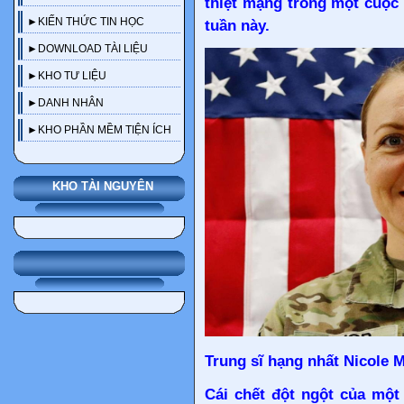
thiệt mạng trong một cuộc
►KIẾN THỨC TIN HỌC
tuần này.
►DOWNLOAD TÀI LIỆU
►KHO TƯ LIỆU
►DANH NHÂN
►KHO PHẦN MỀM TIỆN ÍCH
KHO TÀI NGUYÊN
Trung sĩ hạng nhất Nicole 
Cái chết đột ngột của một