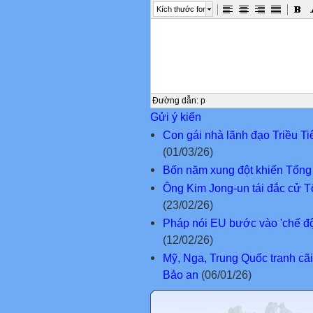
Kích thước font
Đường dẫn
:
p
Gửi ý kiến
Con gái nhà lãnh đạo Triều Ti
(01/03/26)
Bốn năm xung đột khiến Tổng 
Ông Kim Jong-un tái đắc cử T
(23/02/26)
Pháp nói EU bước vào 'chế độ
(12/02/26)
Mỹ, Nga, Trung Quốc tranh cã
Bảo an
(06/01/26)