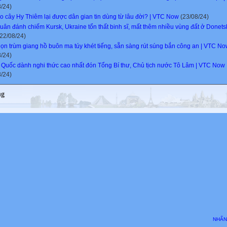
8/24)
ao cây Hy Thiêm lại được dân gian tin dùng từ lâu đời? | VTC Now
(23/08/24)
uân đánh chiếm Kursk, Ukraine tổn thất binh sĩ, mất thêm nhiều vùng đất ở Donets
22/08/24)
ọn trùm giang hồ buôn ma túy khét tiếng, sẵn sàng rút súng bắn công an | VTC N
8/24)
 Quốc dành nghi thức cao nhất đón Tổng Bí thư, Chủ tịch nước Tô Lâm | VTC Now
8/24)
ng
NHẤN