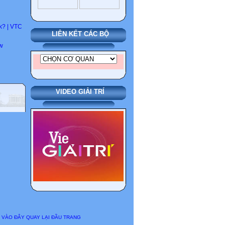
k? | VTC
LIÊN KẾT CÁC BỘ
ow
VIDEO GIẢI TRÍ
 VÀO ĐÂY QUAY LẠI ĐẦU TRANG