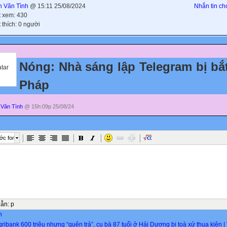
 Văn Tình
@ 15:11 25/08/2024
Nhắn tin cho
t xem: 430
 thích: 0 người
Nóng: Nhà sáng lập Telegram bị bắt
Pháp
Văn Tình
@ 15h:09p 25/08/24
ớc font
dẫn
:
p
n
gribank 600 triệu nhưng “quên trả”, cụ bà 87 tuổi ở Hải Dương bị toà xử thua kiện