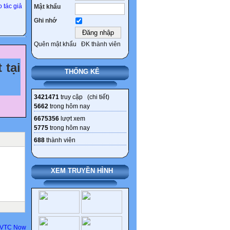
 tác giả
Mật khẩu
Ghi nhớ
Quên mật khẩu
ĐK thành viên
 tại
THỐNG KÊ
3421471
truy cập (
chi tiết
)
5662
trong hôm nay
6675356
lượt xem
5775
trong hôm nay
688
thành viên
XEM TRUYỀN HÌNH
 | VTC Now