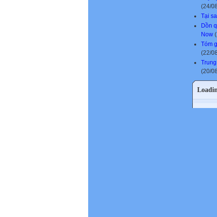
(24/0
Tại s
Dồn q
Now
(
Tóm g
(22/0
Trung
(20/0
Loadi