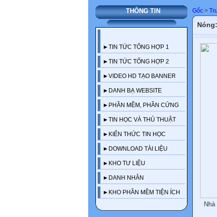
Gốc
>
Tr
THÔNG TIN
Nóng:
►TIN TỨC TỔNG HỢP 1
►TIN TỨC TỔNG HỢP 2
►VIDEO HD TẠO BANNER
►DANH BẠ WEBSITE
►PHẦN MỀM, PHẦN CỨNG
►TIN HỌC VÀ THỦ THUẬT
►KIẾN THỨC TIN HỌC
►DOWNLOAD TÀI LIỆU
►KHO TƯ LIỆU
►DANH NHÂN
►KHO PHẦN MỀM TIỆN ÍCH
Nhà 