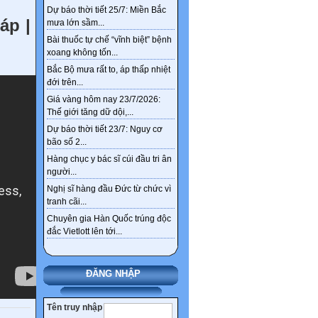
Dự báo thời tiết 25/7: Miền Bắc
nickname tài khoản từ 1/4
áp |
mưa lớn sầm...
Thêm 4 nhóm được hưởng
Bài thuốc tự chế “vĩnh biệt” bệnh
chính sách nghỉ hưu trước
xoang không tốn...
tuổi theo Nghị định 178
Bắc Bộ mưa rất to, áp thấp nhiệt
đới trên...
Giá vàng hôm nay 23/7/2026:
Thế giới tăng dữ dội,...
Dự báo thời tiết 23/7: Nguy cơ
bão số 2...
Hàng chục y bác sĩ cúi đầu tri ân
người...
Nghị sĩ hàng đầu Đức từ chức vì
tranh cãi...
Chuyên gia Hàn Quốc trúng độc
đắc Vietlott lên tới...
ĐĂNG NHẬP
Tên truy nhập