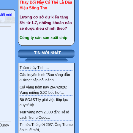
Lương cơ sở dự kiến tăng
8% từ 1-7, những khoản nào
viết mới
sẽ được điều chỉnh theo?
Công ty sản sản xuất chíp
lớn nhất thế giới muốn lập
cứ điểm tại Việt Nam
Giáo viên nghỉ hưu trước
tuổi : Điều kiện, quyền lợi
TIN MỚI NHẤT
như thế nào ?
Gần 30 tấn vàng ở Tây Bắc
Thăm thầy Tình !...
chỉ là một phần kho vàng
Cầu truyền hình "Sao sáng dẫn
ngầm tại Việt Nam
đường" tiếp nối hành...
Giá vàng hôm nay 26/7/2026:
Tổng hợp văn bản sát nhập
Vàng miếng SJC 'bốc hơi'...
xã, huyện đến 2030
Bộ GD&ĐT lý giải việc tiếp tục
Chi tiết tên gọi 126 xã,
duy trì kỳ...
phường mới ở Hà Nội sau
'Núi' vàng hơn 2.300 tấn: Hé lộ
sắp xếp
cách Trung Quốc...
Sức khỏe, bài thuốc hay
Tin tức Thế giới 25/7: Ông Trump
Durov
áp thuế mới,...
Ngân hàng ‘khai tử’