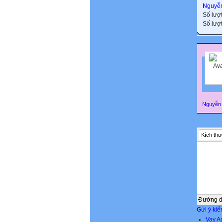
Nguyễn
Số lượ
Số lượt
Nguyễn 
Kích thư
Đường 
Gửi ý kiế
Vay A