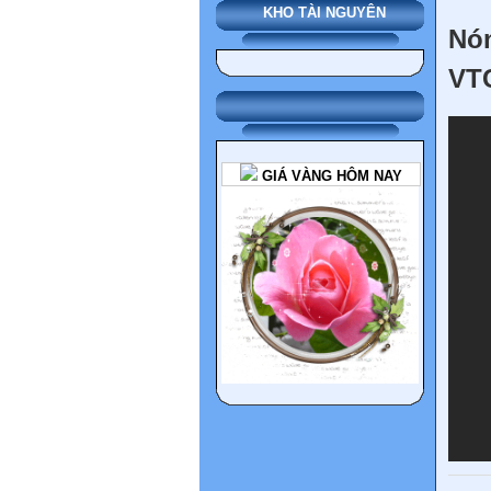
KHO TÀI NGUYÊN
Nón
VT
GIÁ VÀNG HÔM NAY