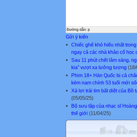
Đường dẫn
:
p
Gửi ý kiến
Chiếc ghế khó hiểu nhất tron
ngay cả các nhà khảo cổ học 
Sau 11 phút chết lâm sàng, ngư
kia” vượt xa tưởng tượng
(18/
Phim 18+ Hàn Quốc bị cả châu
kém nam chính 53 tuổi mới số
Xá lợi trái tim bất diệt của 
(05/05/25)
Bộ sưu tập của nhạc sĩ Hoàn
thế giới
(11/04/25)