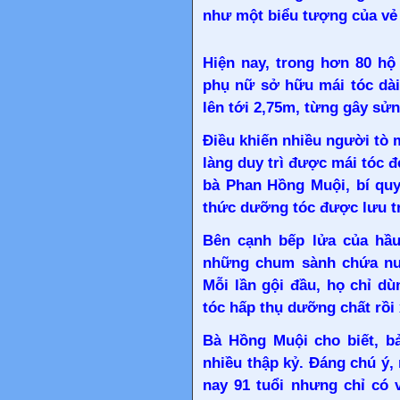
như một biểu tượng của vẻ 
Hiện nay, trong hơn 80 hộ
phụ nữ sở hữu mái tóc dài
lên tới 2,75m, từng gây sửn
Điều khiến nhiều người tò 
làng duy trì được mái tóc đ
bà Phan Hồng Muội, bí qu
thức dưỡng tóc được lưu tr
Bên cạnh bếp lửa của hầu 
những chum sành chứa nư
Mỗi lần gội đầu, họ chỉ d
tóc hấp thụ dưỡng chất rồi 
Bà Hồng Muội cho biết, bả
nhiều thập kỷ. Đáng chú ý
nay 91 tuổi nhưng chỉ có 