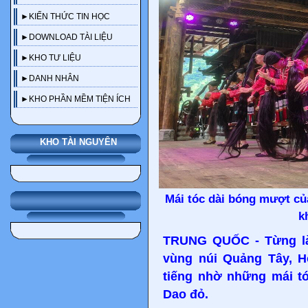
►KIẾN THỨC TIN HỌC
►DOWNLOAD TÀI LIỆU
►KHO TƯ LIỆU
►DANH NHÂN
►KHO PHẦN MỀM TIỆN ÍCH
KHO TÀI NGUYÊN
Mái tóc dài bóng mượt củ
k
TRUNG QUỐC - Từng là
vùng núi Quảng Tây, H
tiếng nhờ những mái t
Dao đỏ.