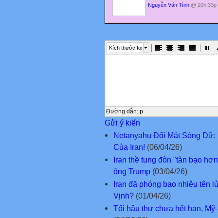
Nguyễn Văn Tình
@ 20h:33p 
Kích thước font
Đường dẫn
:
p
Gửi ý kiến
Netanyahu Đối Mặt Sóng Dữ:
Của Iran!
(06/04/26)
Iran thề tung đòn "tàn bạo hơ
ông Trump
(03/04/26)
Iran đã phóng bao nhiêu tên 
Vịnh?
(01/04/26)
Tối hậu thư chưa hết hạn, Mỹ-I