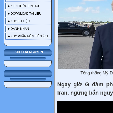
►KIẾN THỨC TIN HỌC
►DOWNLOAD TÀI LIỆU
►KHO TƯ LIỆU
►DANH NHÂN
►KHO PHẦN MỀM TIỆN ÍCH
KHO TÀI NGUYÊN
Tổng thống Mỹ D
Ngay giờ G đàm ph
Iran, ngừng bắn ngu