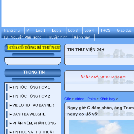
Trang chủ
M
Lớp 1
Lớp 2
Lớp 3
Lớp 4
THCS
Giáo dục
TBT Nguyễn Phú Trọng
Truyền hình
Kênh hay
ĐỜI CỦA CỐ TỔNG BÍ THƯ NGUYỄN PHÚ TRỌNG
TIN THƯ VIỆN 24H
THÔNG TIN
►TIN TỨC TỔNG HỢP 1
►TIN TỨC TỔNG HỢP 2
Gốc
>
Video - Phim
>
Kênh hay
>
►VIDEO HD TẠO BANNER
Ngay giờ G đàm phán, ông Trump
nguy cơ đổ vỡ
►DANH BẠ WEBSITE
►PHẦN MỀM, PHẦN CỨNG
►TIN HỌC VÀ THỦ THUẬT