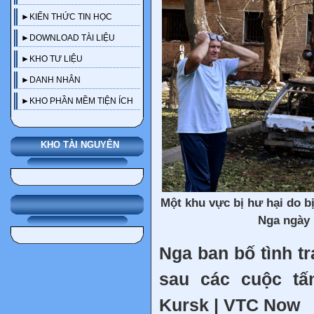
►KIẾN THỨC TIN HỌC
►DOWNLOAD TÀI LIỆU
►KHO TƯ LIỆU
►DANH NHÂN
►KHO PHẦN MỀM TIỆN ÍCH
KHO TÀI NGUYÊN
Một khu vực bị hư hại do b
Nga ngày 
Nga ban bố tình t
sau các cuộc tấ
Kursk | VTC Now