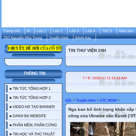
Trang chủ
M
Lớp 1
Lớp 2
Lớp 3
Lớp 4
THCS
Giáo dục
TBT Nguyễn Phú Trọng
Truyền hình
Kênh hay
ÂM HUYẾT, ĐỂ ĐỜI CỦA CỐ TỔNG BÍ THƯ NGUYỄN PHÚ TRỌNG
TIN THƯ VIỆN 24H
THÔNG TIN
►TIN TỨC TỔNG HỢP 1
►TIN TỨC TỔNG HỢP 2
Gốc
>
Truyền hình
>
VTC NOW
>
►VIDEO HD TẠO BANNER
Nga ban bố tình trạng khẩn cấp 
công của Ukraine vào Kursk | V
►DANH BẠ WEBSITE
►PHẦN MỀM, PHẦN CỨNG
►TIN HỌC VÀ THỦ THUẬT