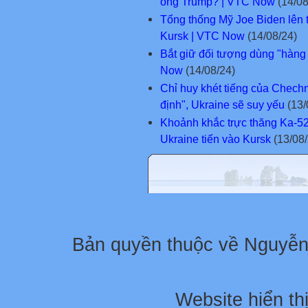
ông Trump? | VTC Now
(14/08
Tổng thống Mỹ Joe Biden lên t
Kursk | VTC Now
(14/08/24)
Bắt giữ đối tượng dùng "hàng 
Now
(14/08/24)
Chỉ huy khét tiếng của Chechn
định", Ukraine sẽ suy yếu
(13/
Khoảnh khắc trực thăng Ka-52 Ng
Ukraine tiến vào Kursk
(13/08/
Bản quyền thuộc về Nguyễ
Website hiển thị