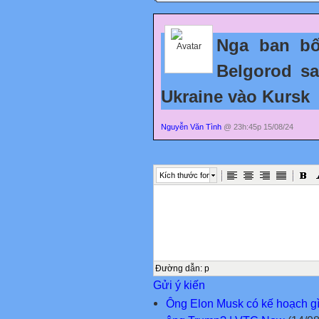
Nga ban bố
Belgorod s
Ukraine vào Kursk
Nguyễn Văn Tình
@ 23h:45p 15/08/24
Kích thước font
Đường dẫn
:
p
Gửi ý kiến
Ông Elon Musk có kế hoạch gì 