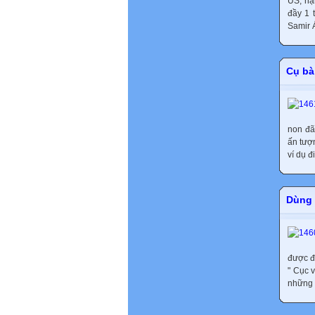
US, nạ
đầy 1 
Samir 
Cụ bà
non đã
ấn tượ
ví dụ đ
Dùng 
được đ
" Cục 
những 