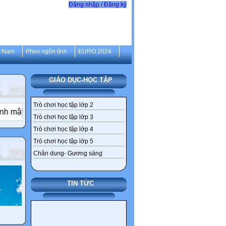
Đăng nhập / Đăng ký
t Nam
Phim ngôn tình
EURO 2024
GIÁO DỤC-HỌC TẬP
Trò chơi học tập lớp 2
✦
 đắng
Ai cũng muốn một miếng World Cup
Thúc đẩy xã 
Trò chơi học tập lớp 3
Trò chơi học tập lớp 4
Trò chơi học tập lớp 5
Chân dung- Gương sáng
TIN TỨC