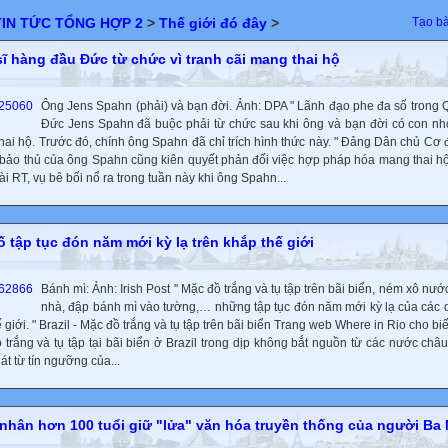
TIN TỨC TỔNG HỢP 2
>
Thế giới đó đây
>
Tạo bà
sĩ hàng đầu Đức từ chức vì tranh cãi mang thai hộ
Ông Jens Spahn (phải) và bạn đời. Ảnh: DPA " Lãnh đạo phe đa số trong 
Đức Jens Spahn đã buộc phải từ chức sau khi ông và bạn đời có con n
hai hộ. Trước đó, chính ông Spahn đã chỉ trích hình thức này. " Đảng Dân chủ Cơ 
bảo thủ của ông Spahn cũng kiên quyết phản đối việc hợp pháp hóa mang thai h
i RT, vụ bê bối nổ ra trong tuần này khi ông Spahn...
ố tập tục đón năm mới kỳ lạ trên khắp thế giới
Bánh mì: Ảnh: Irish Post " Mặc đồ trắng và tụ tập trên bãi biển, ném xô nướ
nhà, đập bánh mì vào tường,… những tập tục đón năm mới kỳ lạ của các 
ế giới. " Brazil - Mặc đồ trắng và tụ tập trên bãi biển Trang web Where in Rio cho biế
 trắng và tụ tập tại bãi biển ở Brazil trong dịp không bắt nguồn từ các nước châ
át từ tín ngưỡng của...
nhân hơn 100 tuổi giữ "lửa" văn hóa truyền thống của người Ba