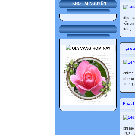
KHO TÀI NGUYÊN
lũng Đ
vẫn âm
trong m
Tại s
GIÁ VÀNG HÔM NAY
chừng 
những 
Trung 
Phát h
khi mẹ
17/8, 