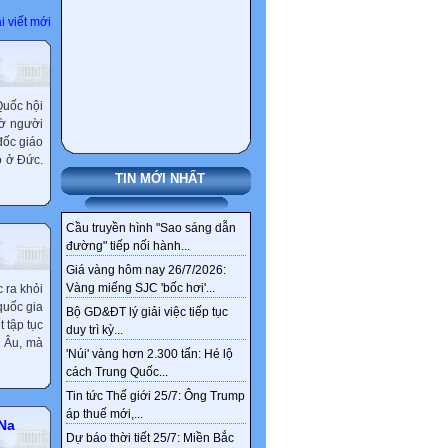
i viết mới
Hiệu trưởng cấp bằng tốt
nghiệp THPT
Quốc hội
hờ người
Học người Nhật bí quyết
đốc giáo
giảm đau xương khớp từ lá
ộ ở Đức.
ngải cứu – phương pháp
TIN MỚI NHẤT
truyền thống hàng trăm năm
Chiến lược “Nước Mỹ trên
Cầu truyền hình "Sao sáng dẫn
hết” và sự xói mòn niềm tin
đường" tiếp nối hành...
của các đồng minh trong trật
Giá vàng hôm nay 26/7/2026:
tự quốc tế đương đại
Vàng miếng SJC 'bốc hơi'...
c ra khỏi
quốc gia
Roscosmos xây dựng nhà máy
Bộ GD&ĐT lý giải việc tiếp tục
t tập tục
điện trên Mặt trăng: Bước đi
duy trì kỳ...
u Âu, mà
chiến lược cho hiện diện lâu dài
'Núi' vàng hơn 2.300 tấn: Hé lộ
ngoài không gian
cách Trung Quốc...
Sức Khỏe Nam Giới Sau 50
Tin tức Thế giới 25/7: Ông Trump
Tuổi: Không Xuất Hiện 4
áp thuế mới,...
 Na
Thay Đổi Này Có Thể Là Dấu
Dự báo thời tiết 25/7: Miền Bắc