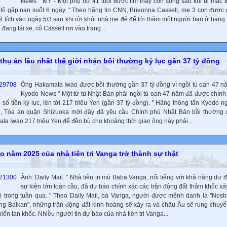
News " MỸ - Một phụ nữ 41 tuổi được tìm thấy còn sống sau khi bị mắc k
ôtô gặp nạn suốt 6 ngày. " Theo hãng tin CNN, Brieonna Cassell, mẹ 3 con được 
t tích vào ngày 5/3 sau khi rời khỏi nhà mẹ đẻ để tới thăm một người bạn ở bang 
 đang lái xe, cô Cassell rơi vào trạng...
 thụ án lâu nhất thế giới nhận bồi thường kỷ lục gần 37 tỷ đồng
Ông Hakamata Iwao được bồi thường gần 37 tỷ đồng vì ngồi tù oan 47 n
Kyodo News " Một tử tù Nhật Bản phải ngồi tù oan 47 năm đã được chính
 số tiền kỷ lục, lên tới 217 triệu Yen (gần 37 tỷ đồng). " Hãng thông tấn Kyodo n
n, Tòa án quận Shizuoka mới đây đã yêu cầu Chính phủ Nhật Bản bồi thường 
ta Iwao 217 triệu Yen để đền bù cho khoảng thời gian ông này phải...
o năm 2025 của nhà tiên tri Vanga trở thành sự thật
Ảnh: Daily Mail. " Nhà tiên tri mù Baba Vanga, nổi tiếng với khả năng dự 
sự kiện lớn toàn cầu, đã dự báo chính xác các trận động đất thảm khốc xảy
ới trong tuần qua. " Theo Daily Mail, bà Vanga, người được mệnh danh là "Nos
ng Balkan", những trận động đất kinh hoàng sẽ xảy ra và châu Âu sẽ rung chuyể
iến tàn khốc. Nhiều người tin dự báo của nhà tiên tri Vanga...