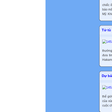
chiếc 
báo mấ
Mỹ. Khi
Tử tù
thường
đưa ti
Hakama
Dự bá
thế gi
của vù
cuộc ch