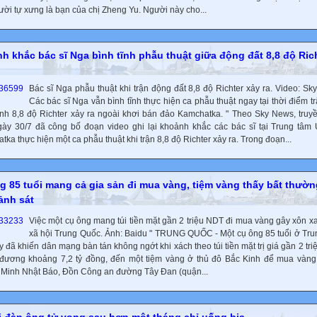
ười tự xưng là bạn của chị Zheng Yu. Người này cho...
h khắc bác sĩ Nga bình tĩnh phẫu thuật giữa động đất 8,8 độ Ric
Bác sĩ Nga phẫu thuật khi trận động đất 8,8 độ Richter xảy ra. Video: Sk
Các bác sĩ Nga vẫn bình tĩnh thực hiện ca phẫu thuật ngay tại thời điểm t
nh 8,8 độ Richter xảy ra ngoài khơi bán đảo Kamchatka. " Theo Sky News, truy
ày 30/7 đã công bố đoạn video ghi lại khoảnh khắc các bác sĩ tại Trung tâm
ka thực hiện một ca phẫu thuật khi trận 8,8 độ Richter xảy ra. Trong đoạn...
g 85 tuổi mang cả gia sản đi mua vàng, tiệm vàng thấy bất thườn
ảnh sát
Việc một cụ ông mang túi tiền mặt gần 2 triệu NDT đi mua vàng gây xôn 
xã hội Trung Quốc. Ảnh: Baidu " TRUNG QUỐC - Một cụ ông 85 tuổi ở Tr
 đã khiến dân mạng bàn tán không ngớt khi xách theo túi tiền mặt trị giá gần 2 tri
đương khoảng 7,2 tỷ đồng, đến một tiệm vàng ở thủ đô Bắc Kinh để mua vàng
Minh Nhật Báo, Đồn Công an đường Tây Đan (quận...
 đàn ông tử vong sau hơn một tháng chỉ uống bia