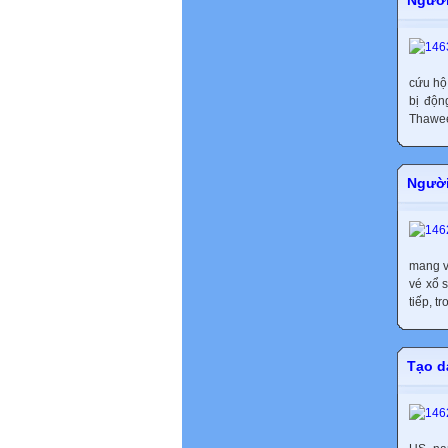
cứu hộ
bị độn
Thawees
Người
mang v
vé xổ 
tiếp, t
Tạo d