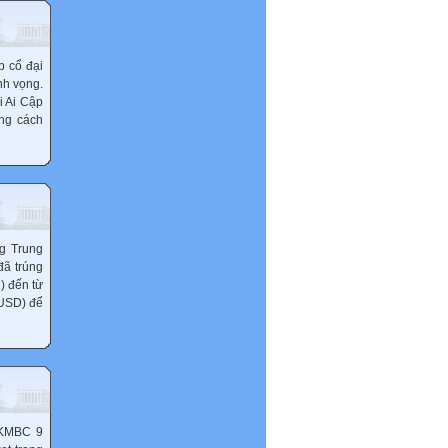
p cổ đại
nh vọng.
i Ai Cập
ằng cách
g Trung
đã trúng
) đến từ
 USD) để
: KMBC 9