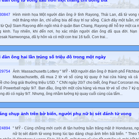
Hình minh họa Một người đàn ông ở tỉnh Rayong, Thái Lan, đã tử vong
một tháng nhịn ăn, chỉ uống bia để duy trì sự sống. Cách đây một tuần, n
 từ Quỹ Siam Rayong đến ngôi nhà ở quận Ban Chang, Rayong để hỗ trợ một ca 
g kinh. Tuy nhiên, khi đến nơi, họ xác nhận người đàn ông đã qua đời. Nạn
ak Namwongsa, đã ly hôn và có một con trai 16 tuổi. Con trai...
 đàn ông hai lần trúng số triệu đô trong một ngày
Ảnh: Massachusetts Lottery " MỸ - Một người đàn ông ở thành phố Fitchbu
Massachusetts, đã mua 2 tờ vé số cùng kỳ quay ở hai cửa hàng và cả
ề cho ông giải thưởng triệu USD. " CNN ngày 20/7 cho biết, ông Paul Corcoran 
số Powerball ngày 9/7. Ban đầu, ông tới một cửa hàng và mua tờ vé số cho 7 kỳ q
rong đó có ngày 9/7. Nhưng, ông nhầm tưởng kỳ quay cuối cùng của tấm...
áng chụp ảnh trên bờ biển, người phụ nữ bị sét đánh tử vong
" MỸ - Cùng chồng mới cưới đi tận hưởng tuần trăng mật ở Honduras, n
nữ bị sét đánh tử vong trong lúc tạo dáng chụp ảnh trên bãi biển. " Theo