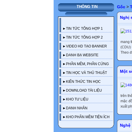
Gốc
>
THÔNG TIN
Nghị 
►TIN TỨC TỔNG HỢP 1
►TIN TỨC TỔNG HỢP 2
mang t
►VIDEO HD TẠO BANNER
(CDU) 
Theo đà
►DANH BẠ WEBSITE
►PHẦN MỀM, PHẦN CỨNG
Một s
►TIN HỌC VÀ THỦ THUẬT
►KIẾN THỨC TIN HỌC
►DOWNLOAD TÀI LIỆU
trên th
►KHO TƯ LIỆU
mặc đồ
xuất ph
►DANH NHÂN
►KHO PHẦN MỀM TIỆN ÍCH
Nghệ 