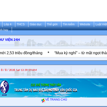
Lớp 4
THCS
Giáo dục
Thế giới
Tìm kiếm
Website
Luật Việ
nh hay
HƯ VIỆN 24H
✦
 triệu đồng/tháng
“Mua kỳ nghỉ” – từ mật ngọt thành mật
VỀ TRANG CHỦ