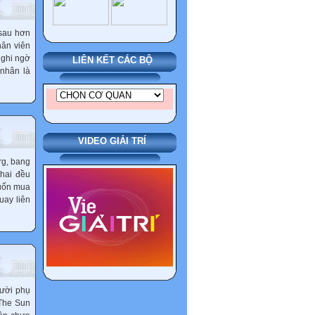
 sau hơn
hân viên
nghi ngờ
LIÊN KẾT CÁC BỘ
 nhân là
VIDEO GIẢI TRÍ
rg, bang
 hai đều
muốn mua
uay liên
gười phụ
 The Sun