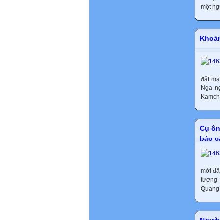
một ng
Khoản
đất mạ
Nga ng
Kamchat
Cụ ôn
báo c
mới đây
tương 
Quang 
Người