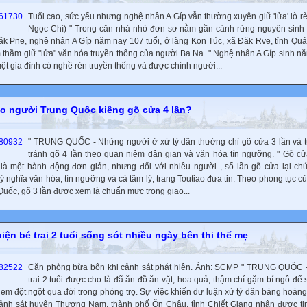
Tuổi cao, sức yếu nhưng nghệ nhân A Gíp vẫn thường xuyên giữ 'lửa' lò rè
Ngọc Chí) " Trong căn nhà nhỏ đơn sơ nằm gần cánh rừng nguyên sinh
ăk Pne, nghệ nhân A Gíp năm nay 107 tuổi, ở làng Kon Túc, xã Đăk Rve, tỉnh Qu
 thầm giữ "lửa" văn hóa truyền thống của người Ba Na. " Nghệ nhân A Gíp sinh n
ột gia đình có nghề rèn truyền thống và được chính người...
ao người Trung Quốc kiêng gõ cửa 4 lần?
" TRUNG QUỐC - Những người ở xứ tỷ dân thường chỉ gõ cửa 3 lần và t
tránh gõ 4 lần theo quan niệm dân gian và văn hóa tín ngưỡng. " Gõ c
là một hành động đơn giản, nhưng đối với nhiều người , số lần gõ cửa lại c
ý nghĩa văn hóa, tín ngưỡng và cả tâm lý, trang Toutiao đưa tin. Theo phong tục c
Quốc, gõ 3 lần được xem là chuẩn mực trong giao...
iện bé trai 2 tuổi sống sót nhiều ngày bên thi thể mẹ
Căn phòng bừa bộn khi cảnh sát phát hiện. Ảnh: SCMP " TRUNG QUỐC -
trai 2 tuổi được cho là đã ăn đồ ăn vặt, hoa quả, thậm chí gặm bí ngô để 
 em đột ngột qua đời trong phòng trọ. Sự việc khiến dư luận xứ tỷ dân bàng hoàng
cảnh sát huyện Thương Nam, thành phố Ôn Châu, tỉnh Chiết Giang nhận được ti