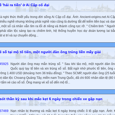
 'hái ra tiền' ở Ai Cập cổ đại
là nghi thức thiết yếu trong đời sống Ai Cập cổ đại. Ảnh: Ancient-origins.net Ai Cậ
 nhiều nghề nhưng không phải nghề nào cũng là đường tắt để kiếm tiền bạc và da
 một số cá nhân vẫn tìm ra lối đi riêng và thành công rực rỡ. " Chiêm tinh " Ngườ
phải dân tộc sáng tạo ra chiêm tinh, hệ thống huyền học dự đoán tương lai b
t vị trí và sự chuyển động...
é số tại mộ tổ tiên, một người đàn ông trúng liền mấy giải
Người đàn ông may mắn trúng số. " Sau khi tảo mộ, một người đàn ôn
Quốc quỳ lạy tổ tiên và xin trúng xổ số. Bất ngờ nhờ phước tổ tiên, ông 
hưởng 1.400 USD (khoảng hơn 36 triệu đồng). " Theo SCMP, người đàn ông (25 tuổi
 trị dân tộc Choang Quảng Tây, miền nam Trung Quốc, đã chi 600 nhân dân tệ (80
 tấm vé cào xổ số. Ông mang vé xổ số đến mộ tổ...
sót thần kỳ sau khi mắc kẹt 6 ngày trong chiếc xe gặp nạn
Nạn nhân bị thương và mắc kẹt 6 ngày trong chiếc ô tô gặp nạn. Ảnh