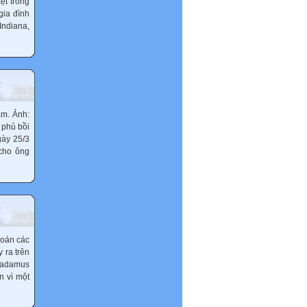
ẹt trong
gia đình
Indiana,
ăm. Ảnh:
 phủ bồi
gày 25/3
cho ông
đoán các
 ra trên
tradamus
n vì một