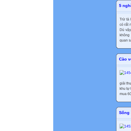
5 nghề
Trừ tà 
có rất
Dù vậy,
không 
quan sá
Cào v
giải t
khu tự
mua 60
Sống 