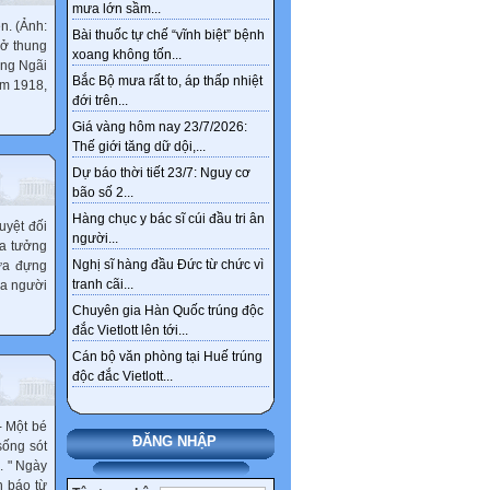
Hiệu Sống Thọ
mưa lớn sầm...
n. (Ảnh:
Bài thuốc tự chế “vĩnh biệt” bệnh
Lương cơ sở dự kiến tăng
 ở thung
xoang không tốn...
8% từ 1-7, những khoản nào
ảng Ngãi
sẽ được điều chỉnh theo?
Bắc Bộ mưa rất to, áp thấp nhiệt
ăm 1918,
đới trên...
Công ty sản sản xuất chíp
Giá vàng hôm nay 23/7/2026:
lớn nhất thế giới muốn lập
Thế giới tăng dữ dội,...
cứ điểm tại Việt Nam
Dự báo thời tiết 23/7: Nguy cơ
Giáo viên nghỉ hưu trước
bão số 2...
tuổi : Điều kiện, quyền lợi
Hàng chục y bác sĩ cúi đầu tri ân
uyệt đối
như thế nào ?
người...
ửa tưởng
Gần 30 tấn vàng ở Tây Bắc
Nghị sĩ hàng đầu Đức từ chức vì
hứa đựng
chỉ là một phần kho vàng
tranh cãi...
ủa người
ngầm tại Việt Nam
Chuyên gia Hàn Quốc trúng độc
đắc Vietlott lên tới...
Tổng hợp văn bản sát nhập
Cán bộ văn phòng tại Huế trúng
xã, huyện đến 2030
độc đắc Vietlott...
Chi tiết tên gọi 126 xã,
phường mới ở Hà Nội sau
 Một bé
sắp xếp
ĐĂNG NHẬP
sống sót
. " Ngày
Sức khỏe, bài thuốc hay
n báo từ