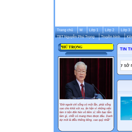
Trang chủ
M
Lớp 1
Lớp 2
Lớp 3
TBT Nguyễn Phú Trọng
Truyền hình
Kê
 CỐ TỔNG BÍ THƯ NGUYỄN PHÚ TRỌNG
TIN T
Dự kiến cách tính lương, phụ cấp theo lương cơ sở mới 2,53
"
Đời người chỉ sống có một lần, phải sống
sao cho khỏi xót xa, ân hận vì những việc
làm ti tiện đớn hèn vô liêm sỉ; tiền bạc lắm
làm gì, chết có mang theo được đâu. Danh
dự mới là điều thiêng liêng, cao quý nhất
"