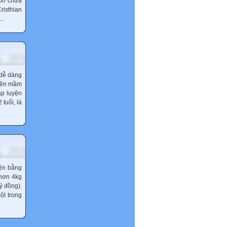
hôn chưa
risthian
..
 dễ dàng
viên mầm
ập luyện
tuổi, là
iện bằng
 hơn 4kg
ỷ đồng).
ột trong