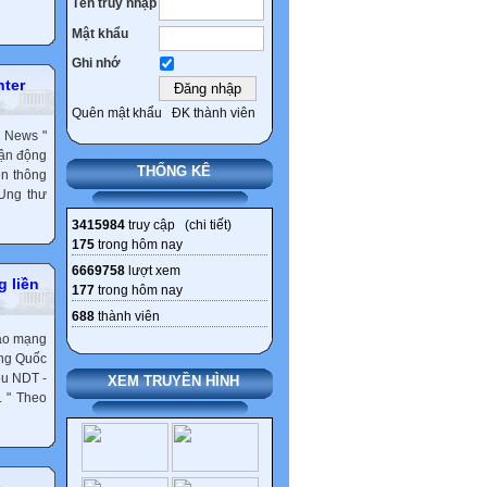
Tên truy nhập
Ngân hàng ‘khai tử’
Mật khẩu
nickname tài khoản từ 1/4
Ghi nhớ
Thêm 4 nhóm được hưởng
hter
chính sách nghỉ hưu trước
tuổi theo Nghị định 178
Quên mật khẩu
ĐK thành viên
y News "
rận động
THỐNG KÊ
ền thông
 Ung thư
3415984
truy cập (
chi tiết
)
175
trong hôm nay
6669758
lượt xem
g liền
177
trong hôm nay
688
thành viên
xao mạng
ung Quốc
ệu NDT -
XEM TRUYỀN HÌNH
. " Theo