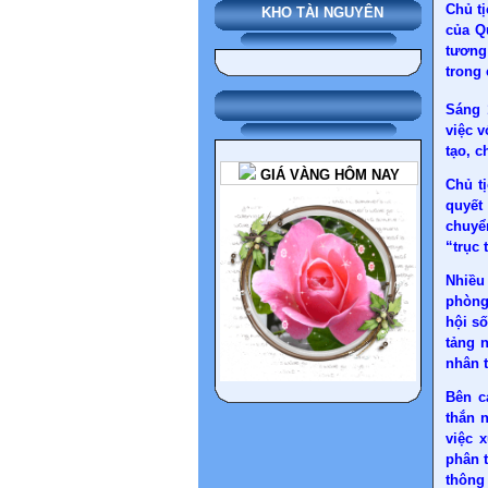
Chủ t
KHO TÀI NGUYÊN
của Q
tương
trong
Sáng 
việc 
tạo, 
GIÁ VÀNG HÔM NAY
Chủ t
quyết
chuyển
“trục 
Nhiều
phòng
hội s
tảng 
nhân 
Bên c
thắn 
việc 
phân t
thông 