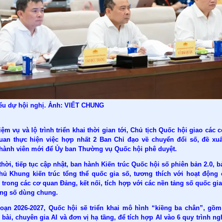
iểu dự hội nghị. Ảnh: VIẾT CHUNG
ệm vụ và lộ trình triển khai thời gian tới, Chủ tịch Quốc hội giao các 
quan thực hiện việc hợp nhất 2 Ban Chỉ đạo về chuyển đổi số, đề xu
thành viên mới để Ủy ban Thường vụ Quốc hội phê duyệt.
hời, tiếp tục cập nhật, ban hành Kiến trúc Quốc hội số phiên bản 2.0, 
thủ Khung kiến trúc tổng thể quốc gia số, tương thích với hoạt động
 trong các cơ quan Đảng, kết nối, tích hợp với các nền tảng số quốc gia
ảng số dùng chung.
đoạn 2026-2027, Quốc hội sẽ triển khai mô hình “kiềng ba chân”, gồ
 bài, chuyên gia AI và đơn vị hạ tầng, để tích hợp AI vào 6 quy trình ng