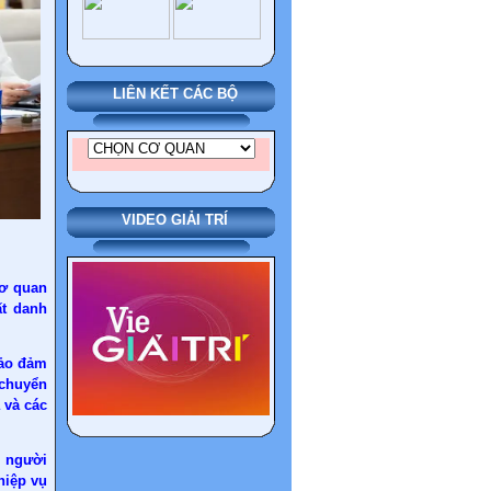
LIÊN KẾT CÁC BỘ
VIDEO GIẢI TRÍ
cơ quan
ất danh
bảo đảm
 chuyển
 và các
m người
hiệp vụ