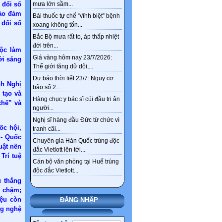
 đổi số
mưa lớn sầm...
bảo đảm
Bài thuốc tự chế “vĩnh biệt” bệnh
 đổi số
xoang không tốn...
Bắc Bộ mưa rất to, áp thấp nhiệt
đới trên...
uộc làm
Giá vàng hôm nay 23/7/2026:
ới sáng
Thế giới tăng dữ dội,...
Dự báo thời tiết 23/7: Nguy cơ
nh Nghị
bão số 2...
 tạo và
Hàng chục y bác sĩ cúi đầu tri ân
chế” và
người...
Nghị sĩ hàng đầu Đức từ chức vì
ốc hội,
tranh cãi...
 - Quốc
Chuyên gia Hàn Quốc trúng độc
uật nền
đắc Vietlott lên tới...
Trí tuệ
Cán bộ văn phòng tại Huế trúng
độc đắc Vietlott...
u thẳng
i chậm;
iệu còn
ĐĂNG NHẬP
ng nghệ