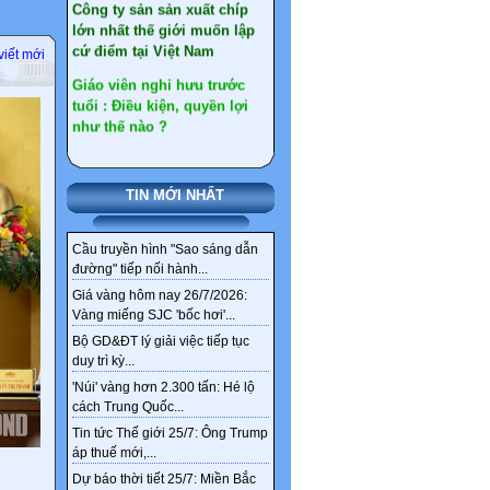
Giáo viên nghỉ hưu trước
tuổi : Điều kiện, quyền lợi
viết mới
như thế nào ?
Gần 30 tấn vàng ở Tây Bắc
chỉ là một phần kho vàng
ngầm tại Việt Nam
Tổng hợp văn bản sát nhập
xã, huyện đến 2030
TIN MỚI NHẤT
Chi tiết tên gọi 126 xã,
phường mới ở Hà Nội sau
Cầu truyền hình "Sao sáng dẫn
sắp xếp
đường" tiếp nối hành...
Giá vàng hôm nay 26/7/2026:
Sức khỏe, bài thuốc hay
Vàng miếng SJC 'bốc hơi'...
Ngân hàng ‘khai tử’
Bộ GD&ĐT lý giải việc tiếp tục
nickname tài khoản từ 1/4
duy trì kỳ...
Thêm 4 nhóm được hưởng
'Núi' vàng hơn 2.300 tấn: Hé lộ
chính sách nghỉ hưu trước
cách Trung Quốc...
tuổi theo Nghị định 178
Tin tức Thế giới 25/7: Ông Trump
áp thuế mới,...
Dự báo thời tiết 25/7: Miền Bắc