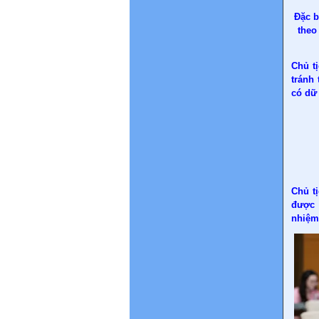
Đặc b
theo
Chủ t
tránh
có dữ 
Chủ t
được 
nhiệm