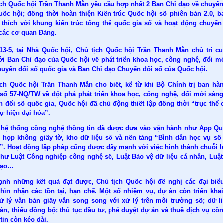
ịch Quốc hội Trần Thanh Mẫn yêu cầu hợp nhất 2 Ban Chỉ đạo về chuyển
uốc hội; đồng thời hoàn thiện Kiến trúc Quốc hội số phiên bản 2.0, 
 thích với khung kiến trúc tổng thể quốc gia số và hoạt động chuyển
 các cơ quan Đảng.
13-5, tại Nhà Quốc hội, Chủ tịch Quốc hội Trần Thanh Mẫn chủ trì c
với Ban Chỉ đạo của Quốc hội về phát triển khoa học, công nghệ, đổi m
chuyển đổi số quốc gia và Ban Chỉ đạo Chuyển đổi số của Quốc hội.
ịch Quốc hội Trần Thanh Mẫn cho biết, kể từ khi Bộ Chính trị ban hà
 số 57-NQ/TW về đột phá phát triển khoa học, công nghệ, đổi mới sáng
 đổi số quốc gia, Quốc hội đã chủ động thiết lập đồng thời “trục thể 
tự hiện đại hóa”.
 hệ thống công nghệ thông tin đã được đưa vào vận hành như App Qu
 họp không giấy tờ, kho dữ liệu số và nền tảng “Bình dân học vụ số
ố”. Hoạt động lập pháp cũng được đẩy mạnh với việc hình thành chuỗi l
như Luật Công nghiệp công nghệ số, Luật Bảo vệ dữ liệu cá nhân, Luật 
tạo…
ạnh những kết quả đạt được, Chủ tịch Quốc hội đề nghị các đại biể
nhìn nhận các tồn tại, hạn chế. Một số nhiệm vụ, dự án còn triển kha
xử lý văn bản giấy vẫn song song với xử lý trên môi trường số; dữ l
án, thiếu đồng bộ; thủ tục đầu tư, phê duyệt dự án và thuê dịch vụ cô
tin còn kéo dài.