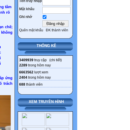
Tên truy nhập
ọng tâm
Mật khẩu
ịnh rõ
Ghi nhớ
ạn chế;
Quên mật khẩu
ĐK thành viên
c không
THỐNG KÊ
u
c
i
3409939
truy cập (
chi tiết
)
i
2289
trong hôm nay
6663562
lượt xem
2404
trong hôm nay
đáp ứng
õ trách
688
thành viên
XEM TRUYỀN HÌNH