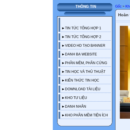
Gốc
>
Kh
THÔNG TIN
Hoàn 
►TIN TỨC TỔNG HỢP 1
►TIN TỨC TỔNG HỢP 2
►VIDEO HD TẠO BANNER
►DANH BẠ WEBSITE
►PHẦN MỀM, PHẦN CỨNG
►TIN HỌC VÀ THỦ THUẬT
►KIẾN THỨC TIN HỌC
►DOWNLOAD TÀI LIỆU
►KHO TƯ LIỆU
►DANH NHÂN
►KHO PHẦN MỀM TIỆN ÍCH