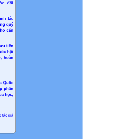
ớc, đối
ành tác
ong quý
cho cán
ưu tiên
uốc hội
ố, hoàn
ủa Quốc
óp phần
oa học,
 tác giả