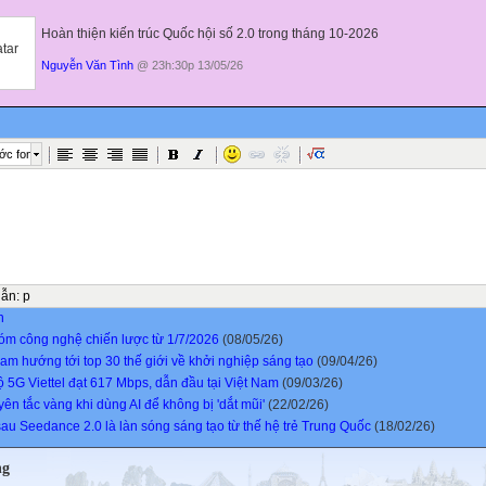
Hoàn thiện kiến trúc Quốc hội số 2.0 trong tháng 10-2026
Nguyễn Văn Tình
@ 23h:30p 13/05/26
ớc font
dẫn
:
p
n
óm công nghệ chiến lược từ 1/7/2026
(08/05/26)
Nam hướng tới top 30 thế giới về khởi nghiệp sáng tạo
(09/04/26)
ộ 5G Viettel đạt 617 Mbps, dẫn đầu tại Việt Nam
(09/03/26)
ên tắc vàng khi dùng AI để không bị 'dắt mũi'
(22/02/26)
sau Seedance 2.0 là làn sóng sáng tạo từ thế hệ trẻ Trung Quốc
(18/02/26)
ng