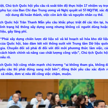
iệt, Chủ tịch Quốc hội yêu cầu rà soát tiến độ thực hiện 17 nhiệm vụ tr
 phụ lục của Ban Chỉ đạo Trung ương về Nghị quyết số 57-NQ/TW, xác đ
nội dung đã hoàn thành, việc còn ách tắc và nguyên nhân cụ thể.
ịch Quốc hội Trần Thanh Mẫn yêu cầu khắc phục triệt để các tồn tại, h
 tình trạng hệ thống xây dựng xong nhưng không có người dùng hoặ
liệu, gây lãng phí.
“Phải xây dựng chiến lược dữ liệu số và kế hoạch số hóa kho dữ liệ
của Quốc hội, bảo đảm kết nối thông suốt với Trung tâm Dữ liệu quố
gia. Chuyển đổi số phải đi đôi với đổi mới phương thức làm việc, cả
cách hành chính và nâng cao chất lượng công việc”, Chủ tịch Quốc hộ
nêu rõ.
ịch Quốc hội cũng nhấn mạnh chủ trương “ai không tham gia, không 
yêu cầu thì phải đứng sang một bên”; đồng thời yêu cầu xác định r
 cá nhân, đơn vị nếu để công việc chậm, muộn.