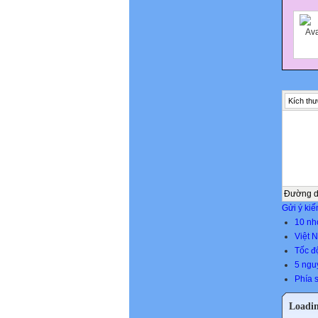
Kích thư
Đường 
Gửi ý kiế
10 nh
Việt 
Tốc đ
5 nguy
Phía 
Loadi