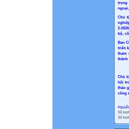
trọng
ngoại,
Chủ t
nghiệ
2-2026
bộ, c
Ban C
triển 
tham 
thành 
Chủ t
hội t
tháo g
công 
Nguyễn
Số lượ
Số lượt