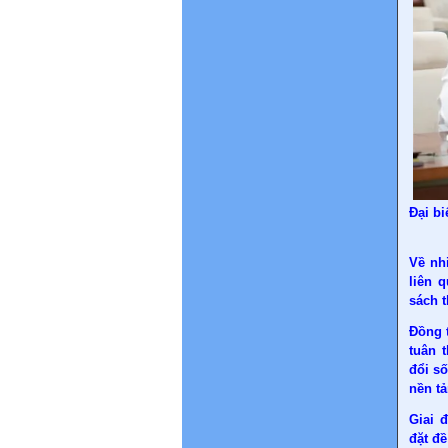
Đại b
Về nhi
liên 
sách 
Đồng t
tuân 
đổi số
nền t
Giai 
đặt đề