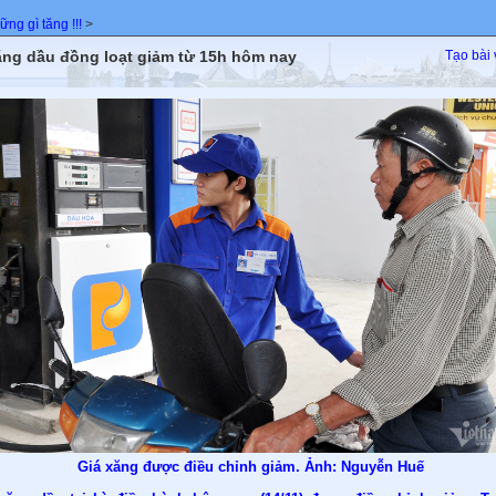
ng gì tăng !!!
>
ăng dầu đồng loạt giảm từ 15h hôm nay
Tạo bài 
Giá xăng được điều chỉnh giảm. Ảnh: Nguyễn Huế