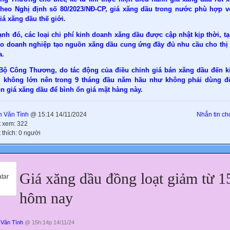
theo Nghị định số 80/2023/NĐ-CP, giá xăng dầu trong nước phù hợp v
iá xăng dầu thế giới.
nh đó, các loại chi phí kinh doanh xăng dầu được cập nhật kịp thời, t
ho doanh nghiệp tạo nguồn xăng dầu cung ứng đầy đủ nhu cầu cho thị
a.
Bộ Công Thương, do tác động của điều chỉnh giá bán xăng dầu đến ki
i không lớn nên trong 9 tháng đầu năm hầu như không phải dùng 
n giá xăng dầu để bình ổn giá mặt hàng này.
 Văn Tình
@ 15:14 14/11/2024
Nhắn tin cho
t xem: 322
 thích: 0 người
Giá xăng dầu đồng loạt giảm từ 1
hôm nay
Văn Tình
@ 15h:14p 14/11/24