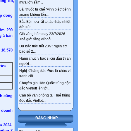
ong đó, giá
mưa lớn sầm...
Lương cơ sở dự kiến tăng
Bài thuốc tự chế “vĩnh biệt” bệnh
8% từ 1-7, những khoản nào
xoang không tốn...
ệp đồng
sẽ được điều chỉnh theo?
Bắc Bộ mưa rất to, áp thấp nhiệt
Công ty sản sản xuất chíp
đới trên...
iảm 290
lớn nhất thế giới muốn lập
Giá vàng hôm nay 23/7/2026:
giá bán
cứ điểm tại Việt Nam
Thế giới tăng dữ dội,...
Giáo viên nghỉ hưu trước
Dự báo thời tiết 23/7: Nguy cơ
 18.570
tuổi : Điều kiện, quyền lợi
bão số 2...
như thế nào ?
Hàng chục y bác sĩ cúi đầu tri ân
người...
ước
Gần 30 tấn vàng ở Tây Bắc
Nghị sĩ hàng đầu Đức từ chức vì
chỉ là một phần kho vàng
tranh cãi...
ngầm tại Việt Nam
Chuyên gia Hàn Quốc trúng độc
Tổng hợp văn bản sát nhập
đắc Vietlott lên tới...
xã, huyện đến 2030
Cán bộ văn phòng tại Huế trúng
ch cũng
Chi tiết tên gọi 126 xã,
độc đắc Vietlott...
phường mới ở Hà Nội sau
h doanh
sắp xếp
ĐĂNG NHẬP
Sức khỏe, bài thuốc hay
m 2024,
Ngân hàng ‘khai tử’
xuống 7