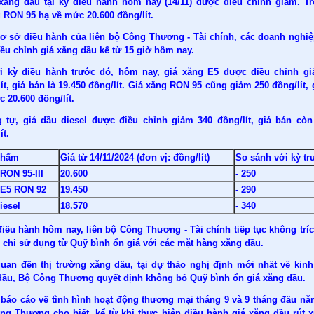
xăng dầu tại kỳ điều hành hôm nay (14/11) được điều chỉnh giảm. Tr
 RON 95 hạ về mức 20.600 đồng/lít.
cơ sở điều hành của liên bộ Công Thương - Tài chính, các doanh nghi
iều chỉnh
giá xăng dầu
kể từ 15 giờ hôm nay.
i kỳ điều hành trước đó, hôm nay, giá xăng E5 được điều chỉnh g
ít, giá bán là 19.450 đồng/lít. Giá xăng RON 95 cũng giảm 250 đồng/lít, 
 20.600 đồng/lít.
 tự, giá dầu diesel được điều chỉnh giảm 340 đồng/lít, giá bán còn
ít.
phẩm
Giá từ 14/11/2024 (đơn vị: đồng/lít)
So sánh với kỳ tr
RON 95-III
20.600
- 250
 E5 RON 92
19.450
- 290
iesel
18.570
- 340
điều hành hôm nay, liên bộ Công Thương - Tài chính tiếp tục không trí
 chi sử dụng từ Quỹ bình ổn giá với các mặt hàng xăng dầu.
quan đến thị trường xăng dầu, tại dự thảo nghị định mới nhất về kin
dầu, Bộ Công Thương quyết định không bỏ Quỹ bình ổn giá xăng dầu.
 báo cáo về tình hình hoạt động thương mại tháng 9 và 9 tháng đầu nă
ng Thương cho biết, kể từ khi thực hiện điều hành giá xăng dầu rút 