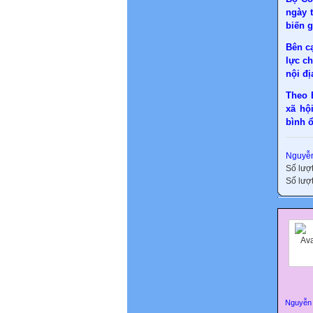
ngày 
biến g
Bên cạ
lực c
nội đị
Theo 
xã hộ
bình ổ
Nguyễn
Số lượ
Số lượt
Nguyễn 