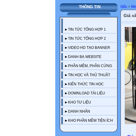
Gốc
>
Nhữ
THÔNG TIN
Giá x
►TIN TỨC TỔNG HỢP 1
►TIN TỨC TỔNG HỢP 2
►VIDEO HD TẠO BANNER
►DANH BẠ WEBSITE
►PHẦN MỀM, PHẦN CỨNG
►TIN HỌC VÀ THỦ THUẬT
►KIẾN THỨC TIN HỌC
►DOWNLOAD TÀI LIỆU
►KHO TƯ LIỆU
►DANH NHÂN
►KHO PHẦN MỀM TIỆN ÍCH