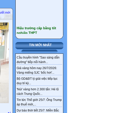
viết mới
Hiệu trưởng cấp bằng tốt
nghiệp THPT
Học người Nhật bí quyết
giảm đau xương khớp từ lá
ngải cứu – phương pháp
truyền thống hàng trăm năm
TIN MỚI NHẤT
Chiến lược “Nước Mỹ trên
hết” và sự xói mòn niềm tin
Cầu truyền hình "Sao sáng dẫn
của các đồng minh trong trật
đường" tiếp nối hành...
tự quốc tế đương đại
Giá vàng hôm nay 26/7/2026:
Vàng miếng SJC 'bốc hơi'...
Roscosmos xây dựng nhà máy
điện trên Mặt trăng: Bước đi
Bộ GD&ĐT lý giải việc tiếp tục
chiến lược cho hiện diện lâu dài
duy trì kỳ...
ngoài không gian
'Núi' vàng hơn 2.300 tấn: Hé lộ
cách Trung Quốc...
Sức Khỏe Nam Giới Sau 50
Tin tức Thế giới 25/7: Ông Trump
Tuổi: Không Xuất Hiện 4
áp thuế mới,...
Thay Đổi Này Có Thể Là Dấu
Hiệu Sống Thọ
Dự báo thời tiết 25/7: Miền Bắc