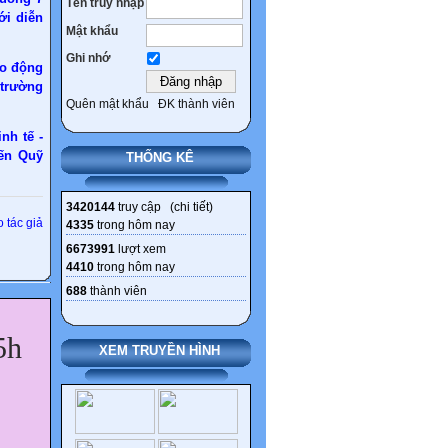
Tên truy nhập
nickname tài khoản từ 1/4
ới diễn
Mật khẩu
Thêm 4 nhóm được hưởng
Ghi nhớ
chính sách nghỉ hưu trước
ạo động
tuổi theo Nghị định 178
 trường
Quên mật khẩu
ĐK thành viên
nh tế -
đến Quỹ
THỐNG KÊ
3420144
truy cập (
chi tiết
)
 tác giả
4335
trong hôm nay
6673991
lượt xem
4410
trong hôm nay
688
thành viên
5h
XEM TRUYỀN HÌNH