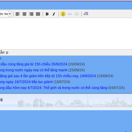
ớc font
dẫn
:
p
n
 dầu cùng tăng giá từ 15h chiều 26/9/2024
(26/09/24)
ăng trong nước ngày mai có thể tăng mạnh
(25/09/24)
ăng giá sau 4 lần giảm liên tiếp từ 15h chiều nay, 19/9/2024
(19/09/24)
ăng ngày 18/7/2024 tiếp tục giảm!
(18/07/24)
ăng dầu hôm nay 4/7/2024: Thế giới và trong nước có thể cùng tăng
(04/07/24)
ng