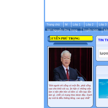
Trang chủ
M
Lớp 1
Lớp 2
Lớp 3
TBT Nguyễn Phú Trọng
Truyền hình
Kê
 ĐỜI CỦA CỐ TỔNG BÍ THƯ NGUYỄN PHÚ TRỌNG
TIN T
ng Anh là ngôn ngữ thứ hai
✦
Dự kiến cách tính lương, ph
"
Đời người chỉ sống có một lần, phải sống
sao cho khỏi xót xa, ân hận vì những việc
làm ti tiện đớn hèn vô liêm sỉ; tiền bạc lắm
làm gì, chết có mang theo được đâu. Danh
dự mới là điều thiêng liêng, cao quý nhất
"