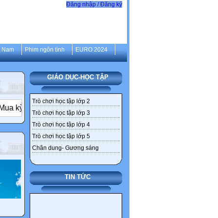
Đăng nhập / Đăng ký
t Nam
Phim ngôn tình
EURO 2024
GIÁO DỤC-HỌC TẬP
Trò chơi học tập lớp 2
ỳ nghỉ” – từ mật ngọt thành mật đắng
Ai cũng muốn một miế
Trò chơi học tập lớp 3
Trò chơi học tập lớp 4
Trò chơi học tập lớp 5
Chân dung- Gương sáng
TIN TỨC