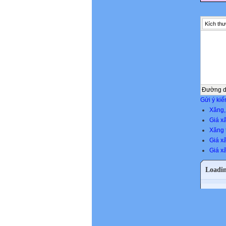
Kích thư
Đường 
Gửi ý kiế
Xăng,
Giá x
Xăng t
Giá x
Giá x
Loadi