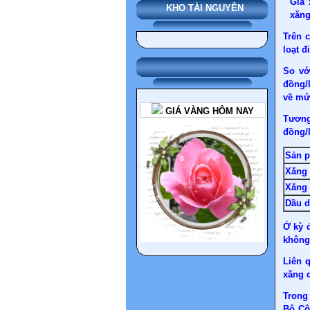
Giá 
KHO TÀI NGUYÊN
xăng
Trên 
loạt đ
So vớ
đồng/l
về mức
GIÁ VÀNG HÔM NAY
Tương
đồng/l
Sản 
Xăng 
Xăng
Dầu d
Ở kỳ 
không
Liên 
xăng 
Trong
Bộ Cô