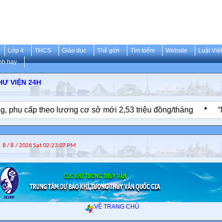
Lớp 4
THCS
Giáo dục
Thế giới
Tìm kiếm
Website
Luật Việ
nh hay
HƯ VIỆN 24H
✦
ụ cấp theo lương cơ sở mới 2,53 triệu đồng/tháng
“Mua k
VỀ TRANG CHỦ