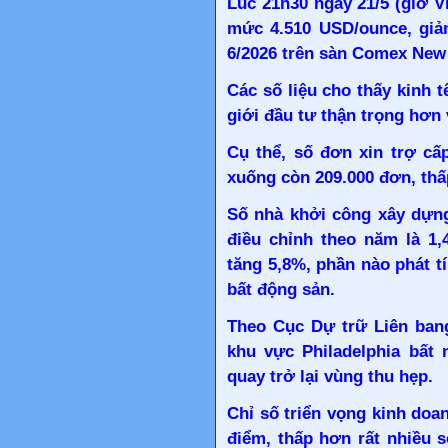
Lúc 21h30 ngày 21/5 (giờ V
mức 4.510 USD/ounce, giả
6/2026 trên sàn Comex New
Các số liệu cho thấy kinh t
giới đầu tư thận trọng hơn 
Cụ thể, số đơn xin trợ cấ
xuống còn 209.000 đơn, thấ
Số nhà khởi công xây dựn
điều chỉnh theo năm là 1,
tăng 5,8%, phần nào phát tí
bất động sản.
Theo Cục Dự trữ Liên bang
khu vực Philadelphia bất
quay trở lại vùng thu hẹp.
Chỉ số triển vọng kinh doa
điểm, thấp hơn rất nhiều 