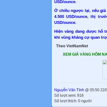
USD/ounce.
Ở chiều ngược lại, nếu gi
4.500 USD/ounce, thị trườ
USD/ounce.
Hiện vàng đang được hỗ t
khi vùng kháng cự quan trọ
Theo VietNamNet
XEM GIÁ VÀNG HÔM NA
Nguyễn Văn Tình
@ 05:50 22/
Số lượt xem: 916
Số lượt thích: 0 người