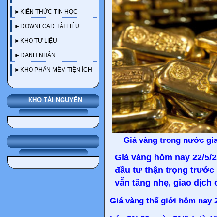
►KIẾN THỨC TIN HỌC
►DOWNLOAD TÀI LIỆU
►KHO TƯ LIỆU
►DANH NHÂN
►KHO PHẦN MỀM TIỆN ÍCH
KHO TÀI NGUYÊN
Giá vàng trong nước gi
Giá vàng hôm nay 22/5/2
đầu tư thận trọng trước
vẫn tăng nhẹ, giao dịch 
Giá vàng thế giới hôm nay 