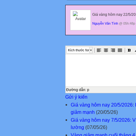
Giá vàng hôm nay 22/5/202
Nguyễn Văn Tình
@ 05h:48p 
Kích thước font
Đường dẫn
:
p
Gửi ý kiến
Giá vàng hôm nay 20/5/2026: 
giảm mạnh
(20/05/26)
Giá vàng hôm nay 7/5/2026: Và
lường
(07/05/26)
Vàng giảm mạnh cuối tháng 4,