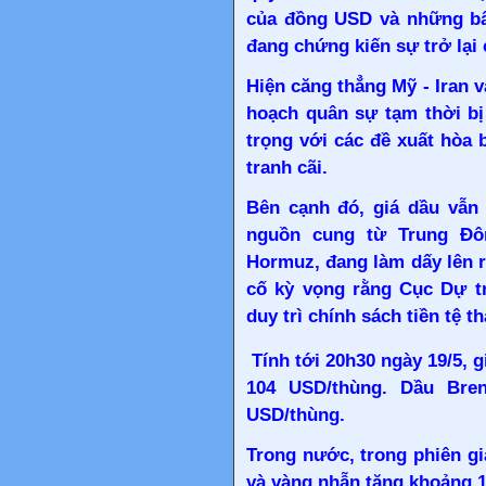
của đồng USD và những bất
đang chứng kiến sự trở lại
Hiện căng thẳng Mỹ - Iran v
hoạch quân sự tạm thời bị 
trọng với các đề xuất hòa b
tranh cãi.
Bên cạnh đó, giá dầu vẫn
nguồn cung từ Trung Đôn
Hormuz, đang làm dấy lên r
cố kỳ vọng rằng Cục Dự tr
duy trì chính sách tiền tệ t
Tính tới 20h30 ngày 19/5,
104 USD/thùng. Dầu Bre
USD/thùng.
Trong nước, trong phiên gi
và vàng nhẫn tăng khoảng 1-