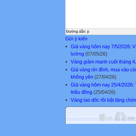
Đường dẫn
:
p
Gửi ý kiến
Giá vàng hôm nay 7/5/2026: Và
lường
(07/05/26)
Vàng giảm mạnh cuối tháng 4,
Giá vàng rời đỉnh, mua vào cò
không yên
(27/04/26)
Giá vàng hôm nay 25/4/2026: 
triệu đồng
(25/04/26)
Vàng lao dốc rồi bật tăng chóng