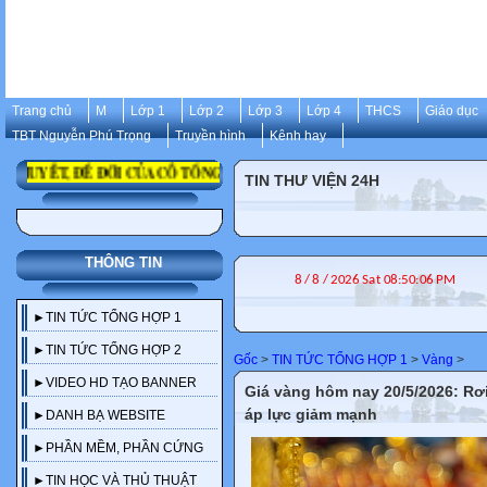
Trang chủ
M
Lớp 1
Lớp 2
Lớp 3
Lớp 4
THCS
Giáo dục
TBT Nguyễn Phú Trọng
Truyền hình
Kênh hay
UYẾT, ĐỂ ĐỜI CỦA CỐ TỔNG BÍ THƯ NGUYỄN PHÚ TRỌNG
TIN THƯ VIỆN 24H
THÔNG TIN
►TIN TỨC TỔNG HỢP 1
►TIN TỨC TỔNG HỢP 2
Gốc
>
TIN TỨC TỔNG HỢP 1
>
Vàng
>
►VIDEO HD TẠO BANNER
Giá vàng hôm nay 20/5/2026: Rơ
áp lực giảm mạnh
►DANH BẠ WEBSITE
►PHẦN MỀM, PHẦN CỨNG
►TIN HỌC VÀ THỦ THUẬT