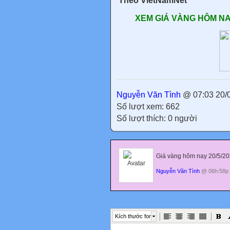
Theo VietNamNet
XEM GIÁ VÀNG HÔM NAY
Nguyễn Văn Tình
@ 07:03 20/
Số lượt xem: 662
Số lượt thích: 0 người
Giá vàng hôm nay 20/5/20
Nguyễn Văn Tình
@ 06h:58p 
Kích thước font