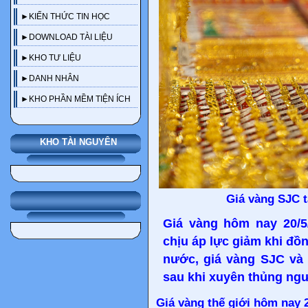
►KIẾN THỨC TIN HỌC
►DOWNLOAD TÀI LIỆU
►KHO TƯ LIỆU
►DANH NHÂN
►KHO PHẦN MỀM TIỆN ÍCH
KHO TÀI NGUYÊN
Giá vàng SJC t
Giá vàng hôm nay 20/5/
chịu áp lực giảm khi đồn
nước, giá vàng SJC và 
sau khi xuyên thủng ngư
Giá vàng thế giới hôm nay 