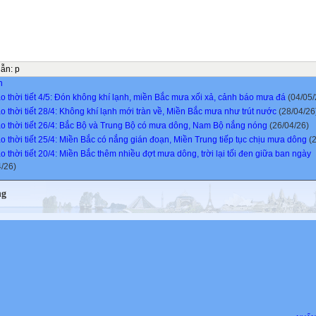
dẫn
:
p
n
o thời tiết 4/5: Đón không khí lạnh, miền Bắc mưa xối xả, cảnh báo mưa đá
(04/05/
o thời tiết 28/4: Không khí lạnh mới tràn về, Miền Bắc mưa như trút nước
(28/04/26
o thời tiết 26/4: Bắc Bộ và Trung Bộ có mưa dông, Nam Bộ nắng nóng
(26/04/26)
o thời tiết 25/4: Miền Bắc có nắng gián đoạn, Miền Trung tiếp tục chịu mưa dông
(2
 thời tiết 20/4: Miền Bắc thêm nhiều đợt mưa dông, trời lại tối đen giữa ban ngày
4/26)
ng