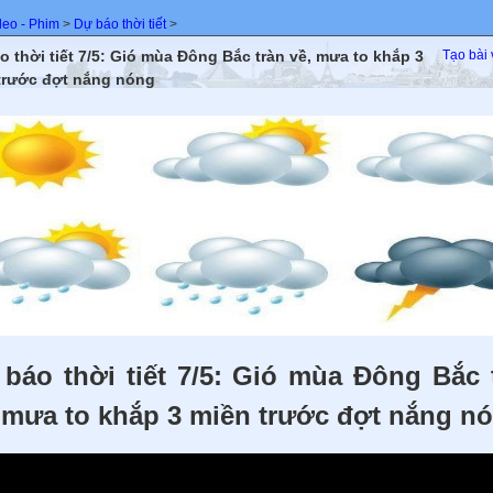
deo - Phim
>
Dự báo thời tiết
>
o thời tiết 7/5: Gió mùa Đông Bắc tràn về, mưa to khắp 3
Tạo bài 
trước đợt nắng nóng
báo thời tiết 7/5: Gió mùa Đông Bắc 
 mưa to khắp 3 miền trước đợt nắng n