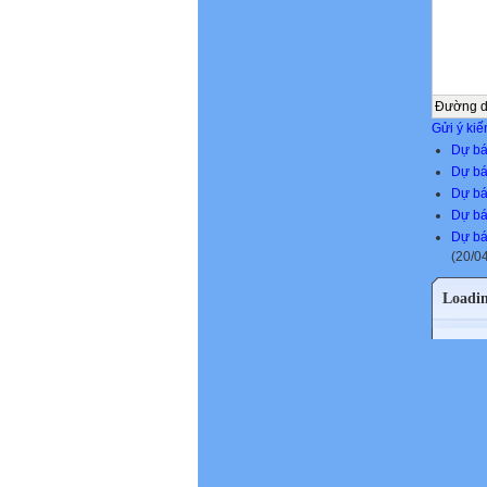
Đường 
Gửi ý kiế
Dự bá
Dự bá
Dự bá
Dự bá
Dự báo
(20/0
Loadi