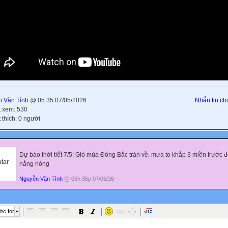
 Văn Tình
@ 05:35 07/05/2026
Nhắn tin cho
t xem: 530
 thích: 0 người
Dự báo thời tiết 7/5: Gió mùa Đông Bắc tràn về, mưa to khắp 3 miền trước đ
nắng nóng
Nguyễn Văn Tình
@ 05h:35p 07/05/26
ớc font