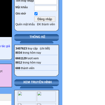
Tên truy nhập
Mật khẩu
Ghi nhớ
Quên mật khẩu
ĐK thành viên
THỐNG KÊ
 tác giả
3407623
truy cập (
chi tiết
)
8034
trong hôm nay
6661129
lượt xem
8812
trong hôm nay
688
thành viên
ợt
XEM TRUYỀN HÌNH