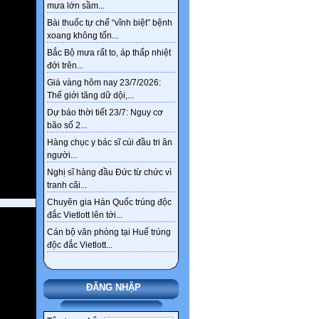
mưa lớn sầm...
Thêm 4 nhóm được hưởng
Bài thuốc tự chế “vĩnh biệt” bệnh
chính sách nghỉ hưu trước
xoang không tốn...
tuổi theo Nghị định 178
Bắc Bộ mưa rất to, áp thấp nhiệt
đới trên...
Giá vàng hôm nay 23/7/2026:
Thế giới tăng dữ dội,...
Dự báo thời tiết 23/7: Nguy cơ
bão số 2...
Hàng chục y bác sĩ cúi đầu tri ân
người...
Nghị sĩ hàng đầu Đức từ chức vì
tranh cãi...
Chuyên gia Hàn Quốc trúng độc
đắc Vietlott lên tới...
Cán bộ văn phòng tại Huế trúng
độc đắc Vietlott...
ĐĂNG NHẬP