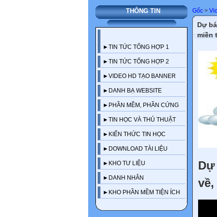
Gốc
>
Vi
THÔNG TIN
Dự bá
miền 
►TIN TỨC TỔNG HỢP 1
►TIN TỨC TỔNG HỢP 2
►VIDEO HD TẠO BANNER
►DANH BẠ WEBSITE
►PHẦN MỀM, PHẦN CỨNG
►TIN HỌC VÀ THỦ THUẬT
►KIẾN THỨC TIN HỌC
►DOWNLOAD TÀI LIỆU
Dự 
►KHO TƯ LIỆU
►DANH NHÂN
về,
►KHO PHẦN MỀM TIỆN ÍCH