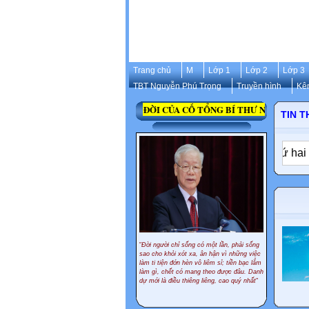
Trang chủ
M
Lớp 1
Lớp 2
Lớp 3
TBT Nguyễn Phú Trọng
Truyền hình
Kê
ÓI SÂU SẮC, TÂM HUYẾT, ĐỂ ĐỜI CỦA CỐ TỔNG BÍ THƯ NGUYỄN PHÚ 
TIN T
hóa, hiện thực hóa mục tiêu tiếng Anh là ngôn ngữ thứ hai
✦
"
Đời người chỉ sống có một lần, phải sống
sao cho khỏi xót xa, ân hận vì những việc
làm ti tiện đớn hèn vô liêm sỉ; tiền bạc lắm
làm gì, chết có mang theo được đâu. Danh
dự mới là điều thiêng liêng, cao quý nhất
"