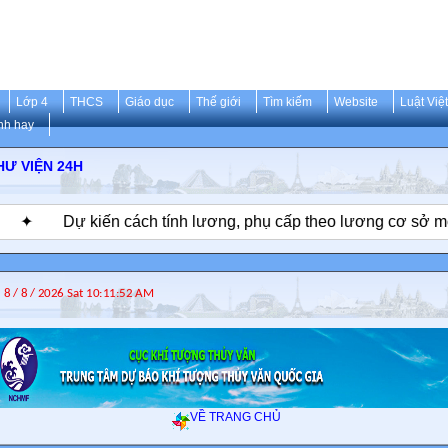
Lớp 4
THCS
Giáo dục
Thế giới
Tìm kiếm
Website
Luật Việ
nh hay
TRỌNG
HƯ VIỆN 24H
Dự kiến cách tính lương, phụ cấp theo lương cơ sở mới 2,
VỀ TRANG CHỦ