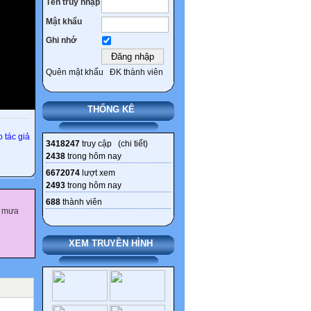
Tên truy nhập
Mật khẩu
Ghi nhớ
Quên mật khẩu
ĐK thành viên
THỐNG KÊ
 tác giả
3418247
truy cập (
chi tiết
)
2438
trong hôm nay
6672074
lượt xem
2493
trong hôm nay
688
thành viên
u mưa
XEM TRUYỀN HÌNH