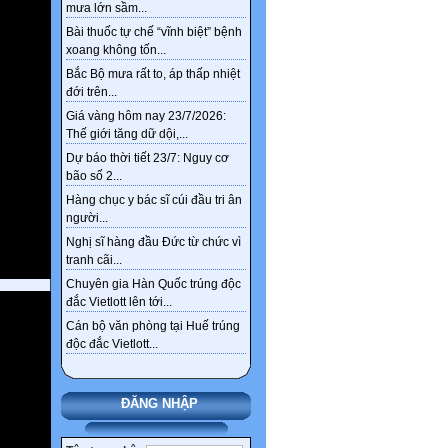
mưa lớn sầm...
Bài thuốc tự chế “vĩnh biệt” bệnh
xoang không tốn...
Bắc Bộ mưa rất to, áp thấp nhiệt
đới trên...
Giá vàng hôm nay 23/7/2026:
Thế giới tăng dữ dội,...
Dự báo thời tiết 23/7: Nguy cơ
bão số 2...
Hàng chục y bác sĩ cúi đầu tri ân
người...
Nghị sĩ hàng đầu Đức từ chức vì
tranh cãi...
Chuyên gia Hàn Quốc trúng độc
đắc Vietlott lên tới...
Cán bộ văn phòng tại Huế trúng
độc đắc Vietlott...
ĐĂNG NHẬP