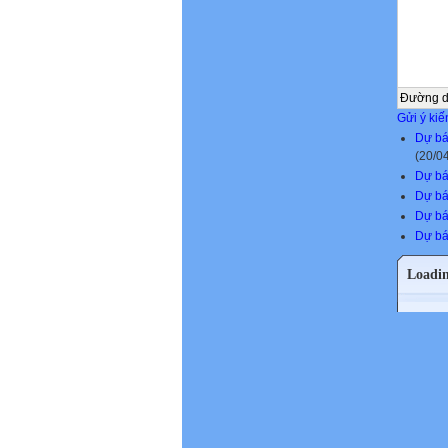
Đường 
Gửi ý kiế
Dự báo
(20/0
Dự bá
Dự báo
Dự bá
Dự bá
Loadi