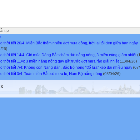
dẫn
:
p
n
 thời tiết 20/4: Miền Bắc thêm nhiều đợt mưa dông, trời lại tối đen giữa ban ngày
4/26)
o thời tiết 14/4: Gió mùa Đông Bắc chấm dứt nắng nóng, 3 miền cùng giảm nhiệt
(1
 thời tiết 11/4: 3 miền nắng nóng gay gắt trước đợt mưa rào giải nhiệt
(11/04/26)
o thời tiết 7/4: Không còn Nàng Bân, Bắc Bộ nóng “đổ lửa” kéo dài nhiều ngày
(07/
o thời tiết 3/4: Toàn miền Bắc có mưa to, Nam Bộ nắng nóng
(03/04/26)
ng