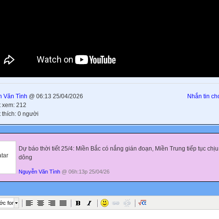
 Văn Tình
@ 06:13 25/04/2026
Nhắn tin cho
t xem: 212
 thích: 0 người
Dự báo thời tiết 25/4: Miền Bắc có nắng gián đoạn, Miền Trung tiếp tục chị
dông
Nguyễn Văn Tình
@ 06h:13p 25/04/26
ớc font