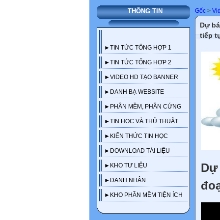
Gốc
>
Vi
THÔNG TIN
Dự bá
tiếp 
►TIN TỨC TỔNG HỢP 1
►TIN TỨC TỔNG HỢP 2
►VIDEO HD TẠO BANNER
►DANH BẠ WEBSITE
►PHẦN MỀM, PHẦN CỨNG
►TIN HỌC VÀ THỦ THUẬT
►KIẾN THỨC TIN HỌC
►DOWNLOAD TÀI LIỆU
Dự 
►KHO TƯ LIỆU
►DANH NHÂN
đoạ
►KHO PHẦN MỀM TIỆN ÍCH