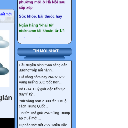
Sức khỏe, bài thuốc hay
Ngân hàng ‘khai tử’
viết mới
nickname tài khoản từ 1/4
Thêm 4 nhóm được hưởng
chính sách nghỉ hưu trước
tuổi theo Nghị định 178
TIN MỚI NHẤT
Cầu truyền hình "Sao sáng dẫn
đường" tiếp nối hành...
Giá vàng hôm nay 26/7/2026:
Vàng miếng SJC 'bốc hơi'...
Bộ GD&ĐT lý giải việc tiếp tục
duy trì kỳ...
gián
'Núi' vàng hơn 2.300 tấn: Hé lộ
cách Trung Quốc...
Tin tức Thế giới 25/7: Ông Trump
áp thuế mới,...
Dự báo thời tiết 25/7: Miền Bắc