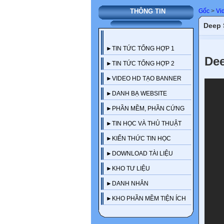
Gốc
>
Vi
THÔNG TIN
Deep 
►TIN TỨC TỔNG HỢP 1
Dee
►TIN TỨC TỔNG HỢP 2
►VIDEO HD TẠO BANNER
►DANH BẠ WEBSITE
►PHẦN MỀM, PHẦN CỨNG
►TIN HỌC VÀ THỦ THUẬT
►KIẾN THỨC TIN HỌC
►DOWNLOAD TÀI LIỆU
►KHO TƯ LIỆU
►DANH NHÂN
►KHO PHẦN MỀM TIỆN ÍCH