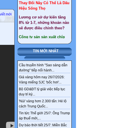
Lương cơ sở dự kiến tăng
8% từ 1-7, những khoản nào
viết mới
sẽ được điều chỉnh theo?
Công ty sản sản xuất chíp
lớn nhất thế giới muốn lập
cứ điểm tại Việt Nam
Giáo viên nghỉ hưu trước
TIN MỚI NHẤT
tuổi : Điều kiện, quyền lợi
như thế nào ?
Cầu truyền hình "Sao sáng dẫn
Gần 30 tấn vàng ở Tây Bắc
đường" tiếp nối hành...
chỉ là một phần kho vàng
ngầm tại Việt Nam
Giá vàng hôm nay 26/7/2026:
Vàng miếng SJC 'bốc hơi'...
Tổng hợp văn bản sát nhập
Bộ GD&ĐT lý giải việc tiếp tục
xã, huyện đến 2030
duy trì kỳ...
Chi tiết tên gọi 126 xã,
'Núi' vàng hơn 2.300 tấn: Hé lộ
phường mới ở Hà Nội sau
cách Trung Quốc...
sắp xếp
Tin tức Thế giới 25/7: Ông Trump
áp thuế mới,...
Sức khỏe, bài thuốc hay
Dự báo thời tiết 25/7: Miền Bắc