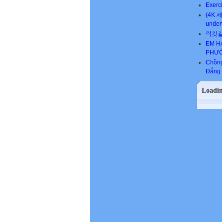
Exerc
(4K 세
unde
락킷걸 R
EM H
PHƯ
Chồng
Đắng
Loadi