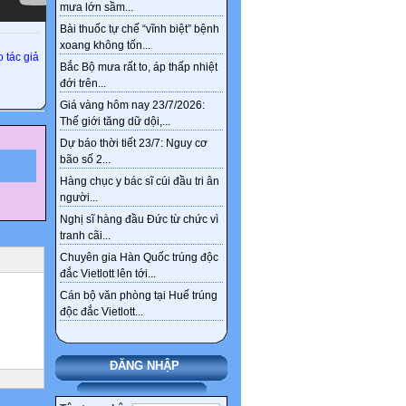
Ngân hàng ‘khai tử’
mưa lớn sầm...
nickname tài khoản từ 1/4
Bài thuốc tự chế “vĩnh biệt” bệnh
xoang không tốn...
Thêm 4 nhóm được hưởng
 tác giả
chính sách nghỉ hưu trước
Bắc Bộ mưa rất to, áp thấp nhiệt
tuổi theo Nghị định 178
đới trên...
Giá vàng hôm nay 23/7/2026:
Thế giới tăng dữ dội,...
Dự báo thời tiết 23/7: Nguy cơ
bão số 2...
Hàng chục y bác sĩ cúi đầu tri ân
người...
Nghị sĩ hàng đầu Đức từ chức vì
tranh cãi...
Chuyên gia Hàn Quốc trúng độc
đắc Vietlott lên tới...
Cán bộ văn phòng tại Huế trúng
độc đắc Vietlott...
ĐĂNG NHẬP