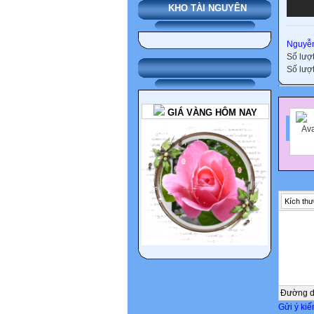
KHO TÀI NGUYÊN
Nguyễn
Số lượ
Số lượt
GIÁ VÀNG HÔM NAY
Kích thư
Đường 
Gửi ý kiế