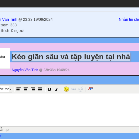
 Văn Tình
@ 23:33 19/09/2024
Nhắn tin cho
t xem: 333
 thích: 0 người
Kéo giãn sâu và tập luyện tại nhà
Nguyễn Văn Tình
@ 23h:33p 19/09/24
ớc font
dẫn
:
p
n