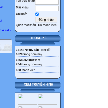
Tên truy nhập
ini
Mật khẩu
Ghi nhớ
RÀ
Quên mật khẩu
ĐK thành viên
ái Kết -
THỐNG KÊ
3414470
truy cập (
chi tiết
)
6820
trong hôm nay
6668202
lượt xem
7044
trong hôm nay
688
thành viên
XEM TRUYỀN HÌNH