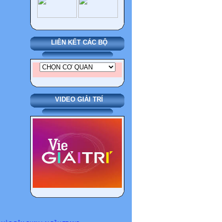
LIÊN KẾT CÁC BỘ
VIDEO GIẢI TRÍ