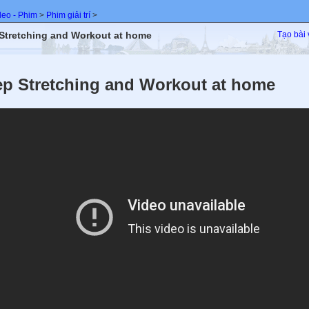
deo - Phim
>
Phim giải trí
>
Stretching and Workout at home
Tạo bài 
p Stretching and Workout at home