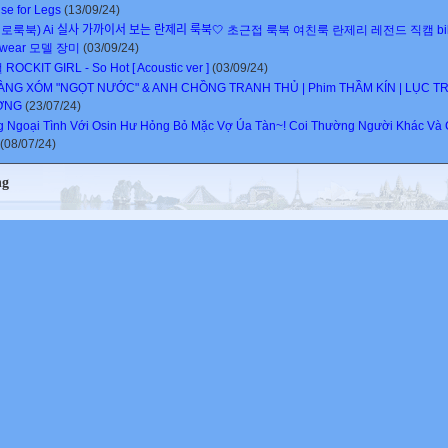
ise for Legs
(13/09/24)
로룩북) Ai 실사 가까이서 보는 란제리 룩북🤍 초근접 룩북 여친룩 란제리 레전드 직캠 bik
rwear 모델 장미
(03/09/24)
OCKIT GIRL - So Hot [ Acoustic ver ]
(03/09/24)
ÀNG XÓM "NGỌT NƯỚC" & ANH CHỒNG TRANH THỦ | Phim THẦM KÍN | LỤC T
ỜNG
(23/07/24)
 Ngoại Tình Với Osin Hư Hỏng Bỏ Mặc Vợ Úa Tàn~! Coi Thường Người Khác Và C
(08/07/24)
ng