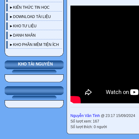
►KIẾN THỨC TIN HỌC
►DOWNLOAD TÀI LIỆU
►KHO TƯ LIỆU
►DANH NHÂN
►KHO PHẦN MỀM TIỆN ÍCH
KHO TÀI NGUYÊN
Nguyễn Văn Tình
@ 23:17 15/09/2024
Số lượt xem: 167
Số lượt thích: 0 người