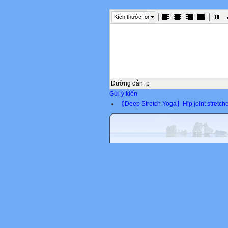
Kích thước font
Đường dẫn
:
p
Gửi ý kiến
【Deep Stretch Yoga】Hip joint stre