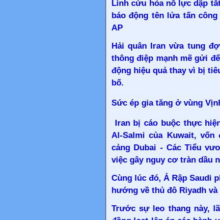
Lính cứu hỏa nỗ lực dập tắ
báo động tên lửa tấn công 
AP
Hải quân Iran vừa tung đợ
thông điệp mạnh mẽ gửi đế
động hiệu quả thay vì bị ti
bố.
Sức ép gia tăng ở vùng Vịn
Iran bị cáo buộc thực hiệ
Al-Salmi của Kuwait, vốn 
cảng Dubai - Các Tiểu vư
việc gây nguy cơ tràn dầu 
Cùng lúc đó, Ả Rập Saudi ph
hướng về thủ đô Riyadh và 
Trước sự leo thang này, l