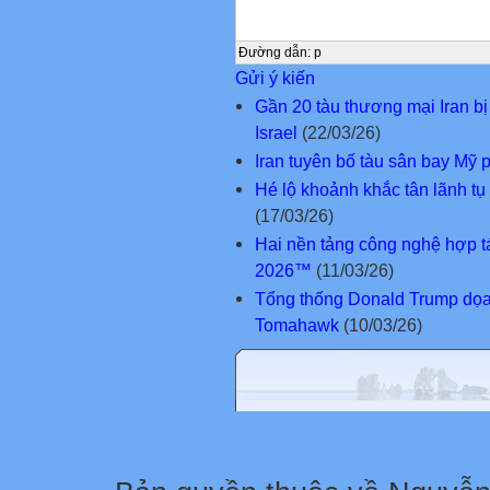
Đường dẫn
:
p
Gửi ý kiến
Gần 20 tàu thương mại Iran bị
Israel
(22/03/26)
Iran tuyên bố tàu sân bay Mỹ p
Hé lộ khoảnh khắc tân lãnh tụ t
(17/03/26)
Hai nền tảng công nghệ hợp tá
2026™
(11/03/26)
Tổng thống Donald Trump dọa t
Tomahawk
(10/03/26)