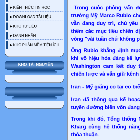
Trong cuộc phỏng vấn đ
►KIẾN THỨC TIN HỌC
trưởng Mỹ Marco Rubio cho 
►DOWNLOAD TÀI LIỆU
vẫn đang duy trì, chủ yếu
►KHO TƯ LIỆU
thêm các mục tiêu chiến d
►DANH NHÂN
vòng "vài tuần chứ không ph
►KHO PHẦN MỀM TIỆN ÍCH
Ông Rubio khẳng định mục 
khi vô hiệu hóa đáng kể l
KHO TÀI NGUYÊN
Washington cam kết duy t
chiến lược và vẫn giữ kênh l
Iran - Mỹ giằng co tại eo b
Iran đã thông qua kế hoạc
tuyến đường biển vốn đang 
Trong khi đó, Tổng thống 
Kharg cùng hệ thống năn
thỏa thuận.