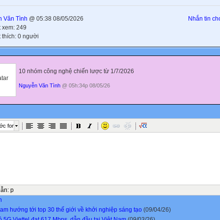
 Văn Tình
@ 05:38 08/05/2026
Nhắn tin cho
t xem: 249
 thích: 0 người
10 nhóm công nghệ chiến lược từ 1/7/2026
Nguyễn Văn Tình
@ 05h:34p 08/05/26
ớc font
dẫn
:
p
n
Nam hướng tới top 30 thế giới về khởi nghiệp sáng tạo
(09/04/26)
ộ 5G Viettel đạt 617 Mbps, dẫn đầu tại Việt Nam
(09/03/26)