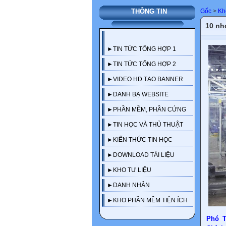
Gốc
>
Kh
THÔNG TIN
10 nh
►TIN TỨC TỔNG HỢP 1
►TIN TỨC TỔNG HỢP 2
►VIDEO HD TẠO BANNER
►DANH BẠ WEBSITE
►PHẦN MỀM, PHẦN CỨNG
►TIN HỌC VÀ THỦ THUẬT
►KIẾN THỨC TIN HỌC
►DOWNLOAD TÀI LIỆU
►KHO TƯ LIỆU
►DANH NHÂN
►KHO PHẦN MỀM TIỆN ÍCH
Phó T