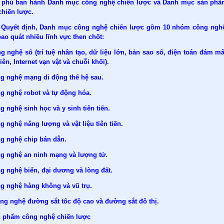
 phủ ban hành Danh mục công nghệ chiến lược và Danh mục sản ph
chiến lược.
 Quyết định, Danh mục công nghệ chiến lược gồm 10 nhóm công ngh
ao quát nhiều lĩnh vực then chốt:
g nghệ số (trí tuệ nhân tạo, dữ liệu lớn, bản sao số, điện toán đám mâ
iên, Internet vạn vật và chuỗi khối).
ng nghệ mạng di động thế hệ sau.
ng nghệ robot và tự động hóa.
g nghệ sinh học và y sinh tiên tiến.
g nghệ năng lượng và vật liệu tiên tiến.
ng nghệ chip bán dẫn.
ng nghệ an ninh mạng và lượng tử.
g nghệ biển, đại dương và lòng đất.
ng nghệ hàng không và vũ trụ.
ng nghệ đường sắt tốc độ cao và đường sắt đô thị.
n phẩm công nghệ chiến lược