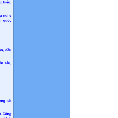
t hiện,
ng nghệ
h, quốc
ản, dầu
ển sâu,
ờng sắt
và Công