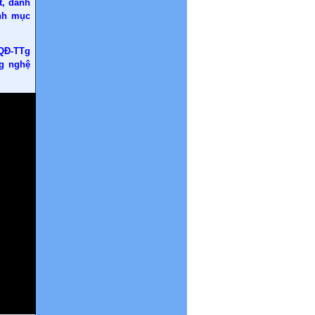
t, đánh
anh mục
/QĐ-TTg
ng nghệ