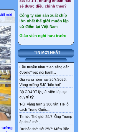
lớn nhất thế giới muốn lập
cứ điểm tại Việt Nam
viết mới
Giáo viên nghỉ hưu trước
tuổi : Điều kiện, quyền lợi
như thế nào ?
Gần 30 tấn vàng ở Tây Bắc
chỉ là một phần kho vàng
ngầm tại Việt Nam
TIN MỚI NHẤT
Tổng hợp văn bản sát nhập
xã, huyện đến 2030
Cầu truyền hình "Sao sáng dẫn
Chi tiết tên gọi 126 xã,
đường" tiếp nối hành...
phường mới ở Hà Nội sau
Giá vàng hôm nay 26/7/2026:
sắp xếp
Vàng miếng SJC 'bốc hơi'...
Bộ GD&ĐT lý giải việc tiếp tục
Sức khỏe, bài thuốc hay
duy trì kỳ...
Ngân hàng ‘khai tử’
'Núi' vàng hơn 2.300 tấn: Hé lộ
nickname tài khoản từ 1/4
cách Trung Quốc...
Thêm 4 nhóm được hưởng
Tin tức Thế giới 25/7: Ông Trump
áp thuế mới,...
chính sách nghỉ hưu trước
 tướng
tuổi theo Nghị định 178
Dự báo thời tiết 25/7: Miền Bắc