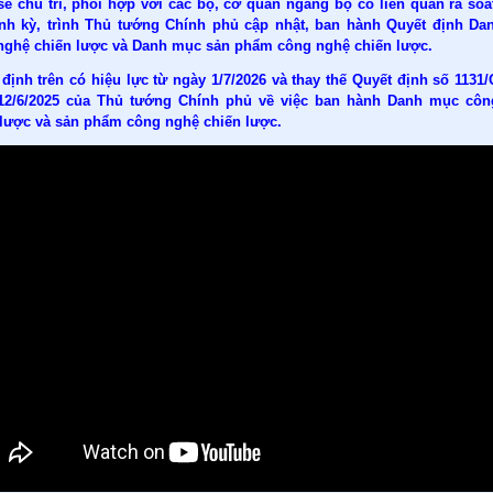
sẽ chủ trì, phối hợp với các bộ, cơ quan ngang bộ có liên quan rà soá
ịnh kỳ, trình Thủ tướng Chính phủ cập nhật, ban hành Quyết định D
nghệ chiến lược và Danh mục sản phẩm công nghệ chiến lược.
định trên có hiệu lực từ ngày 1/7/2026 và thay thế Quyết định số 1131
12/6/2025 của Thủ tướng Chính phủ về việc ban hành Danh mục cô
 lược và sản phẩm công nghệ chiến lược.