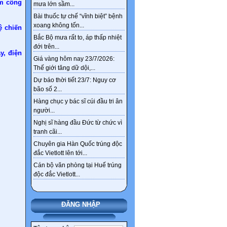
ẩm công
mưa lớn sầm...
Bài thuốc tự chế “vĩnh biệt” bệnh
xoang không tốn...
ệ chiến
Bắc Bộ mưa rất to, áp thấp nhiệt
đới trên...
y, điện
Giá vàng hôm nay 23/7/2026:
Thế giới tăng dữ dội,...
Dự báo thời tiết 23/7: Nguy cơ
bão số 2...
Hàng chục y bác sĩ cúi đầu tri ân
người...
Nghị sĩ hàng đầu Đức từ chức vì
tranh cãi...
Chuyên gia Hàn Quốc trúng độc
đắc Vietlott lên tới...
Cán bộ văn phòng tại Huế trúng
độc đắc Vietlott...
ĐĂNG NHẬP