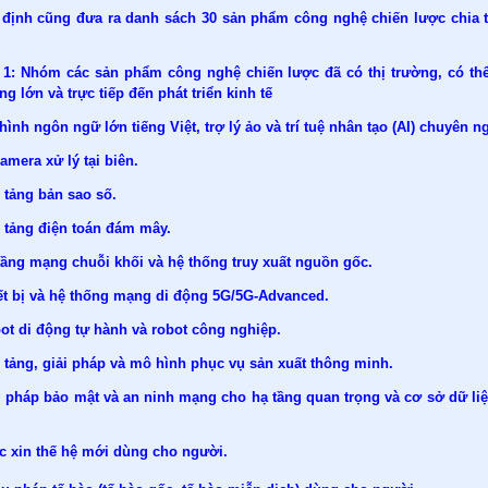
 định cũng đưa ra danh sách 30 sản phẩm công nghệ chiến lược chia 
.
1: Nhóm các sản phẩm công nghệ chiến lược đã có thị trường, có thể
ng lớn và trực tiếp đến phát triển kinh tế
hình ngôn ngữ lớn tiếng Việt, trợ lý ảo và trí tuệ nhân tạo (AI) chuyên n
camera xử lý tại biên.
 tảng bản sao số.
n tảng điện toán đám mây.
tầng mạng chuỗi khối và hệ thống truy xuất nguồn gốc.
iết bị và hệ thống mạng di động 5G/5G-Advanced.
ot di động tự hành và robot công nghiệp.
 tảng, giải pháp và mô hình phục vụ sản xuất thông minh.
ải pháp bảo mật và an ninh mạng cho hạ tầng quan trọng và cơ sở dữ li
ắc xin thế hệ mới dùng cho người.