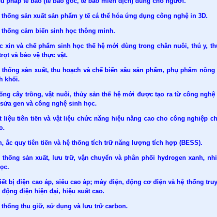
ệu pháp tế bào (tế bào gốc, tế bào miễn dịch) dùng cho người.
 thống sản xuất sản phẩm y tế cá thể hóa ứng dụng công nghệ in 3D.
ệ thống cảm biến sinh học thông minh.
c xin và chế phẩm sinh học thế hệ mới dùng trong chăn nuôi, thú y, th
trọt và bảo vệ thực vật.
ệ thống sản xuất, thu hoạch và chế biến sâu sản phẩm, phụ phẩm nông
h khối.
ống cây trồng, vật nuôi, thủy sản thế hệ mới được tạo ra từ công nghệ 
 sửa gen và công nghệ sinh học.
t liệu tiên tiến và vật liệu chức năng hiệu năng cao cho công nghiệp ch
o.
n, ắc quy tiên tiến và hệ thống tích trữ năng lượng tích hợp (BESS).
ệ thống sản xuất, lưu trữ, vận chuyển và phân phối hydrogen xanh, nhi
ọc.
iết bị điện cao áp, siêu cao áp; máy điện, động cơ điện và hệ thống truyề
 động điện hiện đại, hiệu suất cao.
 thống thu giữ, sử dụng và lưu trữ carbon.