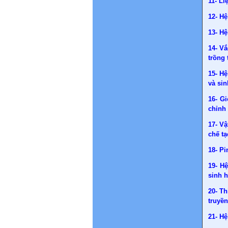
11- Li
12- Hệ
13- H
14- Vắ
trồng 
15- H
và sin
16- Gi
chỉnh
17- Vậ
chế tạ
18- Pi
19- H
sinh h
20- Th
truyền
21- Hệ