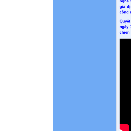
nghệ 
giá đ
công 
Quyết 
ngày 
chiến