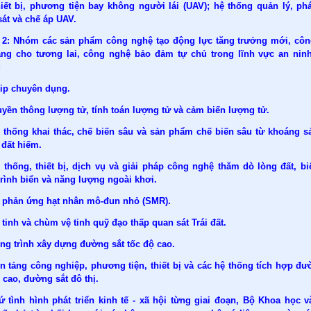
hiết bị, phương tiện bay không người lái (UAV); hệ thống quản lý, phá
át và chế áp UAV.
2: Nhóm các sản phẩm công nghệ tạo động lực tăng trưởng mới, cô
ảng cho tương lai, công nghệ bảo đảm tự chủ trong lĩnh vực an nin
g
hip chuyên dụng.
uyền thông lượng tử, tính toán lượng tử và cảm biến lượng tử.
ệ thống khai thác, chế biến sâu và sản phẩm chế biến sâu từ khoáng s
 đất hiếm.
 thống, thiết bị, dịch vụ và giải pháp công nghệ thăm dò lòng đất, bi
rình biển và năng lượng ngoài khơi.
ò phản ứng hạt nhân mô-đun nhỏ (SMR).
 tinh và chùm vệ tinh quỹ đạo thấp quan sát Trái đất.
ng trình xây dựng đường sắt tốc độ cao.
n tảng công nghiệp, phương tiện, thiết bị và các hệ thống tích hợp đư
 cao, đường sắt đô thị.
ứ tình hình phát triển kinh tế - xã hội từng giai đoạn, Bộ Khoa học 