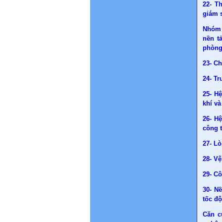
22- T
giám s
Nhóm 
nền t
phòn
23- C
24- Tr
25- H
khí và
26- Hệ
công t
27- L
28- Vệ
29- Cô
30- Nề
tốc độ
Căn c