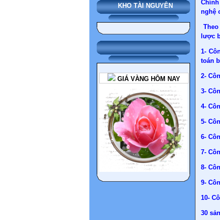
Chính
KHO TÀI NGUYÊN
nghệ 
Theo
lược b
1- Côn
toán b
2- Cô
GIÁ VÀNG HÔM NAY
3- Cô
4- Côn
5- Côn
6- Cô
7- Cô
8- Côn
9- Cô
10- Cô
30 sả