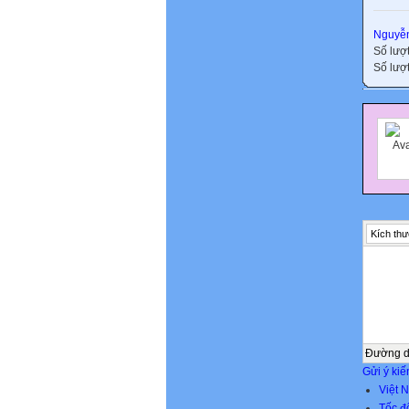
Nguyễn
Số lượ
Số lượt
Kích thư
Đường 
Gửi ý kiế
Việt 
Tốc đ