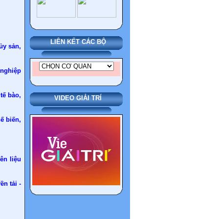
LIÊN KẾT CÁC BỘ
ủy sản,
 nghiệp
tế bào,
VIDEO GIẢI TRÍ
ế biến,
ên liệu
n tải -