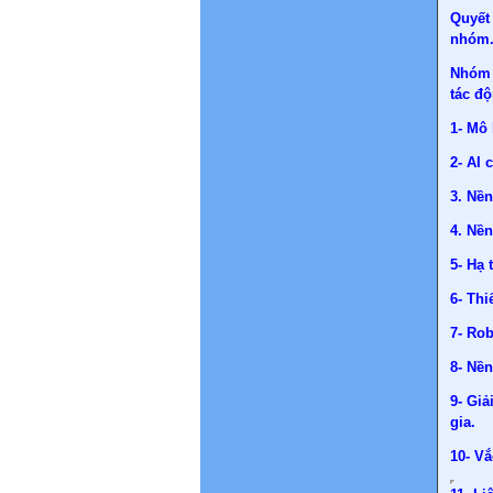
Quyết
nhóm
Nhóm 
tác độ
1- Mô 
2- AI 
3. Nền
4. Nề
5- Hạ 
6- Th
7- Rob
8- Nền
9- Gi
gia.
10- V