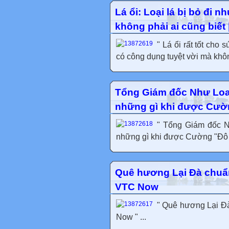
Lá ổi: Loại lá bị bỏ đi 
không phải ai cũng biết
" Lá ổi rất tốt cho 
có công dụng tuyệt vời mà khôn
Tổng Giám đốc Như Loan
những gì khi được Cườn
" Tổng Giám đốc N
những gì khi được Cường "Đô La
Quê hương Lại Đà chuẩn
VTC Now
" Quê hương Lại Đà
Now " ...