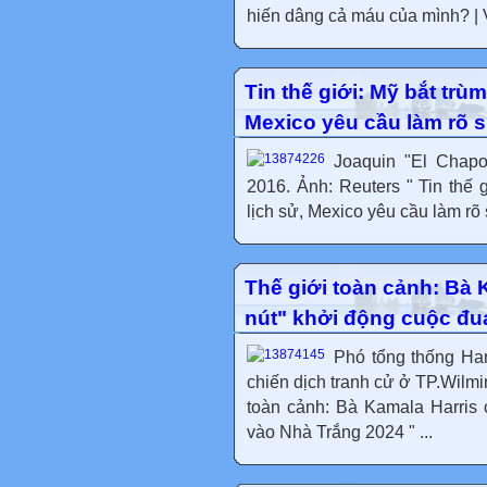
hiến dâng cả máu của mình? | 
Tin thế giới: Mỹ bắt trù
Mexico yêu cầu làm rõ 
Joaquin "El Chapo
2016. Ảnh: Reuters " Tin thế 
lịch sử, Mexico yêu cầu làm rõ 
Thế giới toàn cảnh: Bà 
nút" khởi động cuộc đu
Phó tổng thống Har
chiến dịch tranh cử ở TP.Wilmi
toàn cảnh: Bà Kamala Harris 
vào Nhà Trắng 2024 " ...