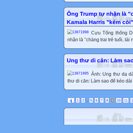
Ông Trump tự nhận là "ch
Kamala Harris "kém cỏi
Cựu Tổng thống Do
nhận là "chàng trai trẻ tuổi, tài
Ung thư di căn: Làm sa
Ảnh: Ung thư dạ dà
thư di căn: Làm sao để kéo dài
...
1
2
5
6
7
8
9
10
11
1