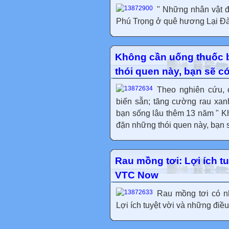
" Những nhân vật đ
Phú Trọng ở quê hương Lại Đà 
Không cần uống thuốc b
thói quen này, bạn sẽ c
Theo nghiên cứu, 
biến sẵn; tăng cường rau xanh
bạn sống lâu thêm 13 năm " Kh
đặn những thói quen này, bạn s
Rau mồng tơi: Lợi ích tu
VTC Now
Rau mồng tơi có n
Lợi ích tuyệt vời và những điều