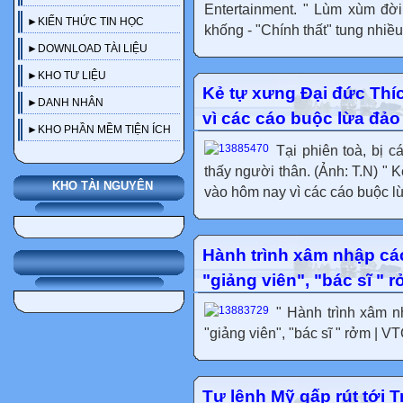
Entertainment. " Lùm xùm đờ
►KIẾN THỨC TIN HỌC
khống - "Chính thất" tung nhiều
►DOWNLOAD TÀI LIỆU
►KHO TƯ LIỆU
Kẻ tự xưng Đại đức Thí
►DANH NHÂN
vì các cáo buộc lừa đả
►KHO PHẦN MỀM TIỆN ÍCH
Tại phiên toà, bị 
thấy người thân. (Ảnh: T.N) "
KHO TÀI NGUYÊN
vào hôm nay vì các cáo buộc lừ
Hành trình xâm nhập các
"giảng viên", "bác sĩ "
" Hành trình xâm n
"giảng viên", "bác sĩ " rởm | VT
Tư lệnh Mỹ gấp rút tới T