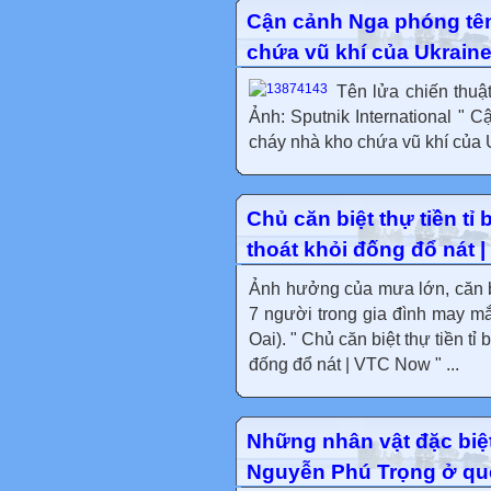
Cận cảnh Nga phóng tên
chứa vũ khí của Ukrain
Tên lửa chiến thuật
Ảnh: Sputnik International " 
cháy nhà kho chứa vũ khí của U
Chủ căn biệt thự tiền tỉ 
thoát khỏi đống đổ nát 
Ảnh hưởng của mưa lớn, căn bi
7 người trong gia đình may mắ
Oai). " Chủ căn biệt thự tiền tỉ
đống đổ nát | VTC Now " ...
Những nhân vật đặc biệt
Nguyễn Phú Trọng ở qu