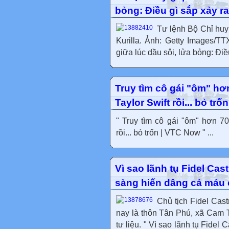
bỏng: Điều gì sắp xảy r
Tư lệnh Bộ Chỉ hu
Kurilla. Ảnh: Getty Images/T
giữa lúc dầu sôi, lửa bỏng: Điề
Truy tìm cô gái "ôm" hơ
Taylor Swift rồi... bỏ tr
" Truy tìm cô gái "ôm" hơn 70
rồi... bỏ trốn | VTC Now " ...
Vì sao lãnh tụ Fidel Cas
sàng hiến dâng cả máu
Chủ tịch Fidel Cast
nay là thôn Tân Phú, xã Cam 
tư liệu. " Vì sao lãnh tụ Fidel