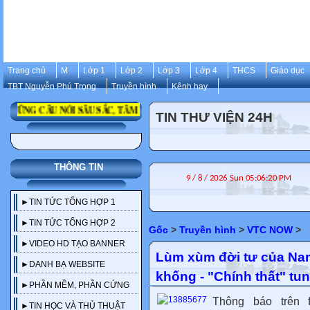
Trang chủ
M
Lớp 1
Lớp 2
Lớp 3
Lớp 4
THCS
Giáo dục
TBT Nguyễn Phú Trọng
Truyền hình
Kênh hay
NG CÂU NÓI SÂU SẮC, TÂM HUYẾT, ĐỂ ĐỜI CỦA CỐ TỔNG BÍ THƯ NG
TIN THƯ VIỆN 24H
THÔNG TIN
►TIN TỨC TỔNG HỢP 1
►TIN TỨC TỔNG HỢP 2
Gốc
>
Truyền hình
>
VTC NOW
>
►VIDEO HD TẠO BANNER
Lùm xùm đời tư của Nam
►DANH BẠ WEBSITE
khống - "Chính thất" t
►PHẦN MỀM, PHẦN CỨNG
Thông báo trên
►TIN HỌC VÀ THỦ THUẬT