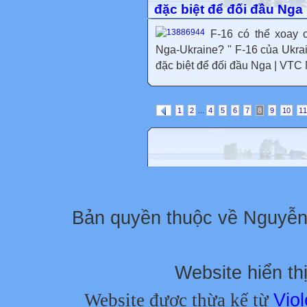
đặc biệt để đối đầu Nga
F-16 có thể xoay 
Nga-Ukraine? " F-16 của Ukrai
đặc biệt để đối đầu Nga | VTC N
...
1
2
4
5
6
7
8
9
10
11
Bản quyền thuộc về Nguyễ
Website hiển thị
Website được thừa kế từ
Viol