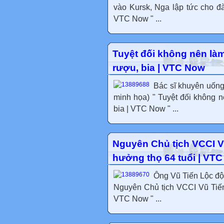
vào Kursk, Nga lập tức cho đ
VTC Now " ...
Tuyệt đối không nên là
rượu, bia | VTC Now
Bác sĩ khuyên uống 
minh họa) " Tuyệt đối không 
bia | VTC Now " ...
Nguyên Chủ tịch VCCI Vũ
hưởng thọ 64 tuổi | VT
Ông Vũ Tiến Lộc đột
Nguyên Chủ tịch VCCI Vũ Tiến 
VTC Now " ...