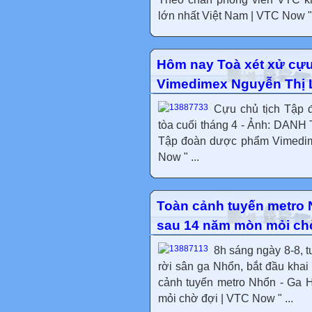
lớn nhất Việt Nam | VTC Now " 
Hôm nay Toà xét xử cự
Vimedimex Nguyễn Thị 
Cựu chủ tịch Tập 
tòa cuối tháng 4 - Ảnh: DANH
Tập đoàn dược phẩm Vimedim
Now " ...
Toàn cảnh tuyến metro 
sau 14 năm mòn mỏi ch
8h sáng ngày 8-8, t
rời sân ga Nhổn, bắt đầu kha
cảnh tuyến metro Nhổn - Ga 
mỏi chờ đợi | VTC Now " ...