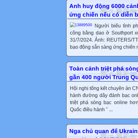
Anh huy động 6000 cản
ứng chiến nếu có diễn 
Người biểu tình p
công bằng dao ở Southport x
31/7/2024. Ảnh: REUTERS/TT
bạo động sẵn sàng ứng chiến n
Toàn cảnh triệt phá sòn
gần 400 người Trung Q
Hội nghị tổng kết chuyên án C
hành đường dây đánh bạc onl
triệt phá sòng bạc online h
Quốc điều hành " ...
Nga chủ quan để Ukraine