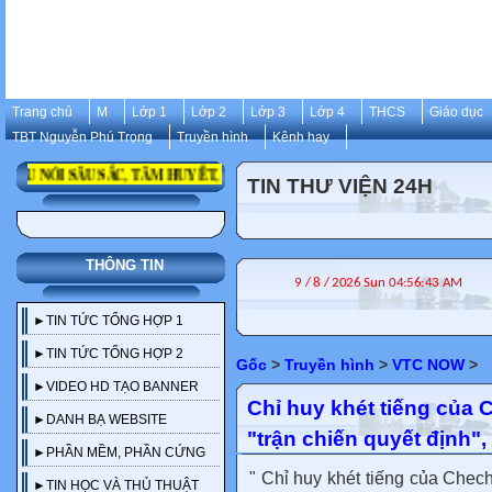
Trang chủ
M
Lớp 1
Lớp 2
Lớp 3
Lớp 4
THCS
Giáo dục
TBT Nguyễn Phú Trọng
Truyền hình
Kênh hay
NÓI SÂU SẮC, TÂM HUYẾT, ĐỂ ĐỜI CỦA CỐ TỔNG BÍ THƯ NGUYỄN PH
TIN THƯ VIỆN 24H
THÔNG TIN
►TIN TỨC TỔNG HỢP 1
►TIN TỨC TỔNG HỢP 2
Gốc
>
Truyền hình
>
VTC NOW
>
►VIDEO HD TẠO BANNER
Chỉ huy khét tiếng của
►DANH BẠ WEBSITE
"trận chiến quyết định",
►PHẦN MỀM, PHẦN CỨNG
" Chỉ huy khét tiếng của Chech
►TIN HỌC VÀ THỦ THUẬT