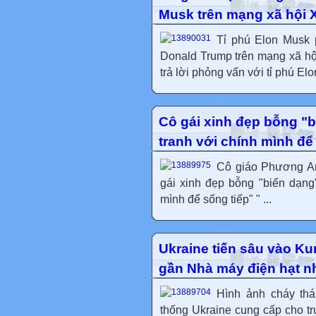
Musk trên mạng xã hội 
Tỉ phú Elon Musk 
Donald Trump trên mạng xã hội
trả lời phỏng vấn với tỉ phú El
Cô gái xinh đẹp bỗng "b
tranh với chính mình để
Cô giáo Phương A
gái xinh đẹp bỗng "biến dạng"
mình để sống tiếp" " ...
Ukraine tiến sâu vào Ku
gần Nhà máy điện hạt n
Hình ảnh cháy thá
thống Ukraine cung cấp cho tr