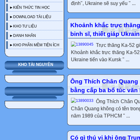
định", Ukraine sẽ suy yếu " ...
►KIẾN THỨC TIN HỌC
►DOWNLOAD TÀI LIỆU
Khoảnh khắc trực thăng 
►KHO TƯ LIỆU
binh sĩ, thiết giáp Ukrai
►DANH NHÂN
Trực thăng Ka-52 gi
►KHO PHẦN MỀM TIỆN ÍCH
Khoảnh khắc trực thăng Ka-52 Ng
Ukraine tiến vào Kursk " ...
KHO TÀI NGUYÊN
Ông Thích Chân Quang k
bằng cấp ba bổ túc vă
Ông Thích Chân Qua
Chân Quang không có tên trong
năm 1989 của TPHCM " ...
Có gì thú vị khi ông Tru