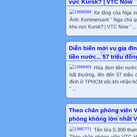
vực Kursk? | VTC Now
Xe tăng của Nga xu
Ảnh: Kommersant " Nga chủ qu
khu vực Kursk? | VTC Now " ...
Diễn biến mới vụ gia đ
tiền nước... 57 triệu đồ
Hóa đơn tiền nước
bất thường, lên đến 57 triệu 
đình ở TPHCM sốc khi nhận hóa
" ...
Theo chân phóng viên V
phòng không lớn nhất V
Tên lửa S-300 tham
Theo chân phóng viên VTC kh