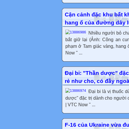
Cận cảnh đặc khu bất k
hang ổ của đường dây l
Nhiều người bỏ chạ
bắt giữ lại (Ảnh: Công an c
phạm ở Tam giác vàng, hang 
Now " ...
Đại bi: "Thần dược" đặ
rẻ như cho, có đầy ngo
Đại bi là vị thuốc 
dược" đặc trị dành cho người 
| VTC Now " ...
F-16 của Ukraine vừa đư