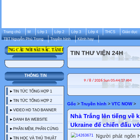
Trang chủ
M
Lớp 1
Lớp 2
Lớp 3
Lớp 4
THCS
Giáo dục
TBT Nguyễn Phú Trọng
Truyền hình
Kênh hay
G CÂU NÓI SÂU SẮC, TÂM HUYẾT, ĐỂ ĐỜI CỦA CỐ TỔNG BÍ THƯ NGU
TIN THƯ VIỆN 24H
THÔNG TIN
►TIN TỨC TỔNG HỢP 1
►TIN TỨC TỔNG HỢP 2
Gốc
>
Truyền hình
>
VTC NOW
>
►VIDEO HD TẠO BANNER
Nhà Trắng lên tiếng về k
►DANH BẠ WEBSITE
Ukraine để chiến đấu v
►PHẦN MỀM, PHẦN CỨNG
Người phát ngôn H
►TIN HỌC VÀ THỦ THUẬT