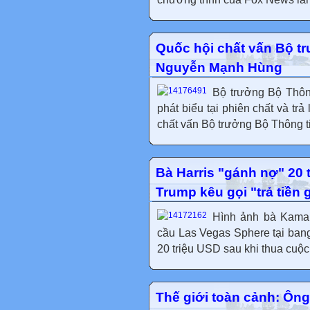
Quốc hội chất vấn Bộ t
Nguyễn Mạnh Hùng
Bộ trưởng Bộ Thôn
phát biểu tại phiên chất và tr
chất vấn Bộ trưởng Bộ Thông t
Bà Harris "gánh nợ" 20 
Trump kêu gọi "trả tiền 
Hình ảnh bà Kamala 
cầu Las Vegas Sphere tại ban
20 triệu USD sau khi thua cuộc, 
Thế giới toàn cảnh: Ông