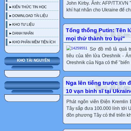
John Kirby. Ảnh: AFP/TTXVN " 
►KIẾN THỨC TIN HỌC
khí hạt nhân cho Ukraine để chi
►DOWNLOAD TÀI LIỆU
►KHO TƯ LIỆU
Tổng thống Putin: Tên l
►DANH NHÂN
mọi thứ thành tro bụi"
►KHO PHẦN MỀM TIỆN ÍCH
Sơ đồ mô tả quá t
tiêu của tên lửa Oreshnik - 
KHO TÀI NGUYÊN
Oreshnik của Nga có thể "biến mọ
Nga lên tiếng trước tin 
10 vạn binh sĩ tại Ukrain
Phát ngôn viên Điện Kremlin
Tây sắp đưa 100.000 lính tới U
đồn phương Tây có thể triển khai