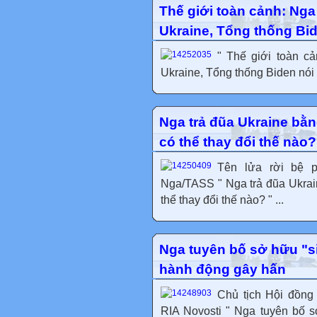
Thế giới toàn cảnh: Nga
Ukraine, Tổng thống Bid
" Thế giới toàn c
Ukraine, Tổng thống Biden nói gì
Nga trả đũa Ukraine bằn
có thể thay đổi thế nào?
Tên lửa rời bệ 
Nga/TASS " Nga trả đũa Ukrain
thể thay đổi thế nào? " ...
Nga tuyên bố sở hữu "si
hành động gây hấn
Chủ tịch Hội đồng
RIA Novosti " Nga tuyên bố s