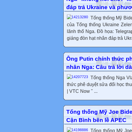
đáp trả Ukraine và phư
Tổng thống Mỹ Bid
của Tổng thống Ukraine Zele
lãnh thổ Nga. Đồ họa: Telegra
giáng đòn hạt nhân đáp trả Ukr
Ông Putin chính thức ph
nhân Nga: Câu trả lời 
Tổng thống Nga Vla
thức phê duyệt sửa đổi học thu
| VTC Now " ...
Tổng thống Mỹ Joe Bide
Cận Bình bên lề APEC
Tổng thống Mỹ Joe 