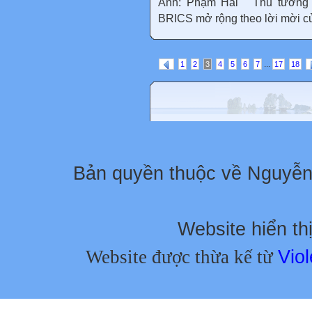
Ảnh: Phạm Hải " Thủ tướng
BRICS mở rộng theo lời mời củ
...
1
2
3
4
5
6
7
17
18
Bản quyền thuộc về Nguyễ
Website hiển thị
Website được thừa kế từ
Viol