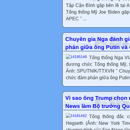
Tập Cận Bình gặp bên lề tại 
Tổng thống Mỹ Joe Biden gặp
APEC " ...
Chuyên gia Nga đánh gi
phán giữa ông Putin và
Tổng thống Nga Vlad
đương chức Tổng thống Mỹ, t
Ảnh: SPUTNIK/TTXVN " Chuyên
chức đàm phán giữa ông Putin 
Vì sao ông Trump chọn 
News làm Bộ trưởng Qu
Tổng thống đắc c
Hegseth (Ảnh: New York Tim
chương trình của Fox News làm