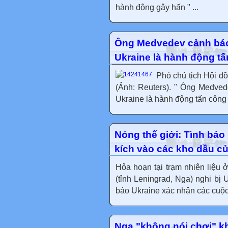
hành động gây hấn " ...
Ông Medvedev cảnh báo
Ukraine là hành động t
Phó chủ tịch Hội đ
(Ảnh: Reuters). " Ông Medve
Ukraine là hành động tấn công N
Nóng thế giới: Tình bá
kích vào các kho dầu c
Hỏa hoạn tại trạm nhiên liệu
(tỉnh Leningrad, Nga) nghi bị 
báo Ukraine xác nhận các cuộc 
Nga "không nói chơi" k