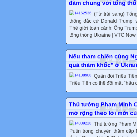
đàm chung với tổng thố
(Từ trái sang) Tổn
thống đắc cử Donald Trump, 
Thế giới toàn cảnh: Ông Trum
tổng thống Ukraine | VTC Now "
Nếu tham chiến cùng Nga
quả thảm khốc" ở Ukrai
Quân đội Triều Tiê
Triều Tiên có thể đối mặt "hậu
Thủ tướng Phạm Minh C
mở rộng theo lời mời c
Thủ tướng Phạm Min
Putin trong chuyến thăm cấp